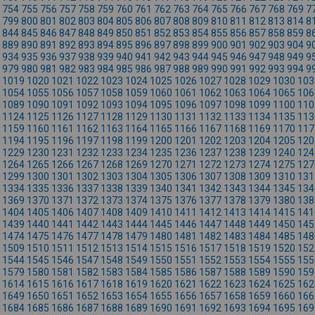
754
755
756
757
758
759
760
761
762
763
764
765
766
767
768
769
7
799
800
801
802
803
804
805
806
807
808
809
810
811
812
813
814
8
844
845
846
847
848
849
850
851
852
853
854
855
856
857
858
859
8
889
890
891
892
893
894
895
896
897
898
899
900
901
902
903
904
9
934
935
936
937
938
939
940
941
942
943
944
945
946
947
948
949
9
979
980
981
982
983
984
985
986
987
988
989
990
991
992
993
994
9
1019
1020
1021
1022
1023
1024
1025
1026
1027
1028
1029
1030
103
1054
1055
1056
1057
1058
1059
1060
1061
1062
1063
1064
1065
106
1089
1090
1091
1092
1093
1094
1095
1096
1097
1098
1099
1100
110
1124
1125
1126
1127
1128
1129
1130
1131
1132
1133
1134
1135
113
1159
1160
1161
1162
1163
1164
1165
1166
1167
1168
1169
1170
117
1194
1195
1196
1197
1198
1199
1200
1201
1202
1203
1204
1205
120
1229
1230
1231
1232
1233
1234
1235
1236
1237
1238
1239
1240
124
1264
1265
1266
1267
1268
1269
1270
1271
1272
1273
1274
1275
127
1299
1300
1301
1302
1303
1304
1305
1306
1307
1308
1309
1310
131
1334
1335
1336
1337
1338
1339
1340
1341
1342
1343
1344
1345
134
1369
1370
1371
1372
1373
1374
1375
1376
1377
1378
1379
1380
138
1404
1405
1406
1407
1408
1409
1410
1411
1412
1413
1414
1415
141
1439
1440
1441
1442
1443
1444
1445
1446
1447
1448
1449
1450
145
1474
1475
1476
1477
1478
1479
1480
1481
1482
1483
1484
1485
148
1509
1510
1511
1512
1513
1514
1515
1516
1517
1518
1519
1520
152
1544
1545
1546
1547
1548
1549
1550
1551
1552
1553
1554
1555
155
1579
1580
1581
1582
1583
1584
1585
1586
1587
1588
1589
1590
159
1614
1615
1616
1617
1618
1619
1620
1621
1622
1623
1624
1625
162
1649
1650
1651
1652
1653
1654
1655
1656
1657
1658
1659
1660
166
1684
1685
1686
1687
1688
1689
1690
1691
1692
1693
1694
1695
169