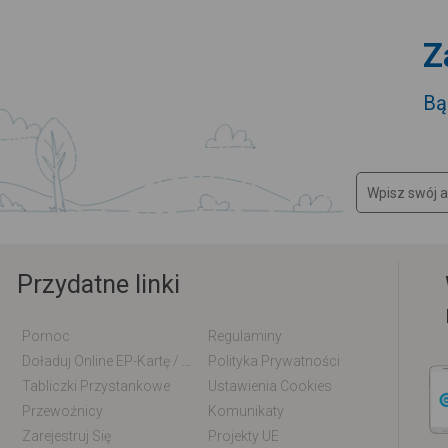
Z
Bą
Przydatne linki
Pomoc
Regulaminy
Doładuj Online EP-Kartę / EM-Kartę
Polityka Prywatności
Tabliczki Przystankowe
Ustawienia Cookies
Przewoźnicy
Komunikaty
Zarejestruj Się
Projekty UE