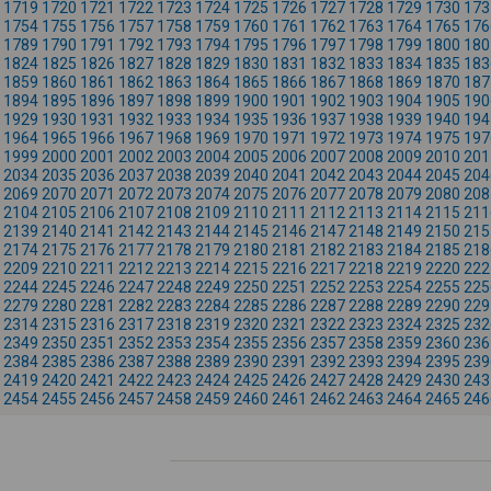
1719
1720
1721
1722
1723
1724
1725
1726
1727
1728
1729
1730
173
1754
1755
1756
1757
1758
1759
1760
1761
1762
1763
1764
1765
176
1789
1790
1791
1792
1793
1794
1795
1796
1797
1798
1799
1800
180
1824
1825
1826
1827
1828
1829
1830
1831
1832
1833
1834
1835
183
1859
1860
1861
1862
1863
1864
1865
1866
1867
1868
1869
1870
187
1894
1895
1896
1897
1898
1899
1900
1901
1902
1903
1904
1905
190
1929
1930
1931
1932
1933
1934
1935
1936
1937
1938
1939
1940
194
1964
1965
1966
1967
1968
1969
1970
1971
1972
1973
1974
1975
197
1999
2000
2001
2002
2003
2004
2005
2006
2007
2008
2009
2010
201
2034
2035
2036
2037
2038
2039
2040
2041
2042
2043
2044
2045
204
2069
2070
2071
2072
2073
2074
2075
2076
2077
2078
2079
2080
208
2104
2105
2106
2107
2108
2109
2110
2111
2112
2113
2114
2115
211
2139
2140
2141
2142
2143
2144
2145
2146
2147
2148
2149
2150
215
2174
2175
2176
2177
2178
2179
2180
2181
2182
2183
2184
2185
218
2209
2210
2211
2212
2213
2214
2215
2216
2217
2218
2219
2220
222
2244
2245
2246
2247
2248
2249
2250
2251
2252
2253
2254
2255
225
2279
2280
2281
2282
2283
2284
2285
2286
2287
2288
2289
2290
229
2314
2315
2316
2317
2318
2319
2320
2321
2322
2323
2324
2325
232
2349
2350
2351
2352
2353
2354
2355
2356
2357
2358
2359
2360
236
2384
2385
2386
2387
2388
2389
2390
2391
2392
2393
2394
2395
239
2419
2420
2421
2422
2423
2424
2425
2426
2427
2428
2429
2430
243
2454
2455
2456
2457
2458
2459
2460
2461
2462
2463
2464
2465
246