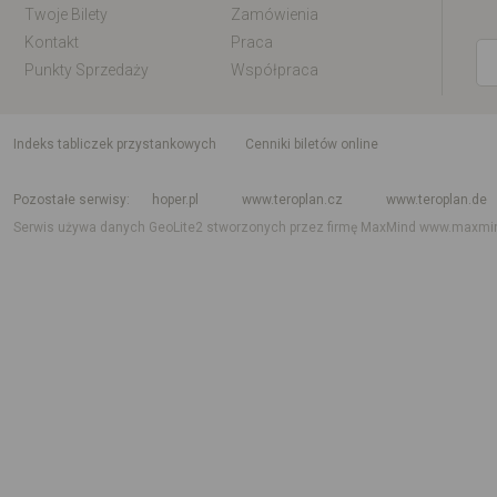
Twoje Bilety
Zamówienia
Kontakt
Praca
Punkty Sprzedaży
Współpraca
indeks tabliczek przystankowych
Cenniki biletów online
Rozkład jazdy krajowy i międzynarodowy
Rozkład jazdy autobusów
Rozk
Pozostałe serwisy
hoper.pl
www.teroplan.cz
www.teroplan.de
Serwis używa danych GeoLite2 stworzonych przez firmę MaxMind
www.maxmi