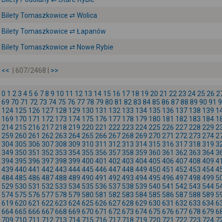
Bilety Tomaszkowice ⇄ Wolica
Bilety Tomaszkowice ⇄ Łapanów
Bilety Tomaszkowice ⇄ Nowe Rybie
<<
| 607/2468 |
>>
0
1
2
3
4
5
6
7
8
9
10
11
12
13
14
15
16
17
18
19
20
21
22
23
24
25
26
2
69
70
71
72
73
74
75
76
77
78
79
80
81
82
83
84
85
86
87
88
89
90
91
9
124
125
126
127
128
129
130
131
132
133
134
135
136
137
138
139
1
169
170
171
172
173
174
175
176
177
178
179
180
181
182
183
184
1
214
215
216
217
218
219
220
221
222
223
224
225
226
227
228
229
2
259
260
261
262
263
264
265
266
267
268
269
270
271
272
273
274
2
304
305
306
307
308
309
310
311
312
313
314
315
316
317
318
319
3
349
350
351
352
353
354
355
356
357
358
359
360
361
362
363
364
3
394
395
396
397
398
399
400
401
402
403
404
405
406
407
408
409
4
439
440
441
442
443
444
445
446
447
448
449
450
451
452
453
454
4
484
485
486
487
488
489
490
491
492
493
494
495
496
497
498
499
5
529
530
531
532
533
534
535
536
537
538
539
540
541
542
543
544
5
574
575
576
577
578
579
580
581
582
583
584
585
586
587
588
589
5
619
620
621
622
623
624
625
626
627
628
629
630
631
632
633
634
6
664
665
666
667
668
669
670
671
672
673
674
675
676
677
678
679
6
709
710
711
712
713
714
715
716
717
718
719
720
721
722
723
724
7