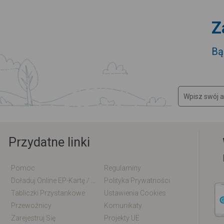
Z
Bą
Przydatne linki
Pomoc
Regulaminy
Doładuj Online EP-Kartę / EM-Kartę
Polityka Prywatności
Tabliczki Przystankowe
Ustawienia Cookies
Przewoźnicy
Komunikaty
Zarejestruj Się
Projekty UE