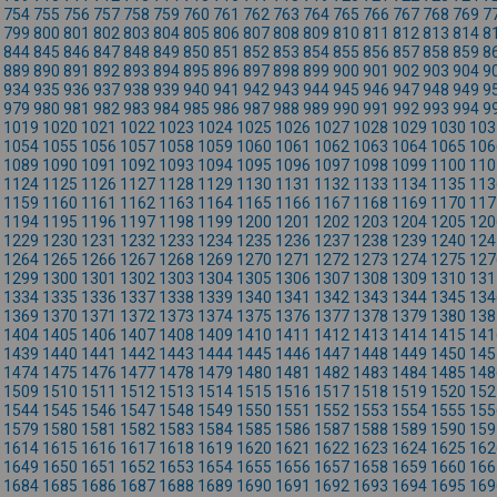
754
755
756
757
758
759
760
761
762
763
764
765
766
767
768
769
7
799
800
801
802
803
804
805
806
807
808
809
810
811
812
813
814
8
844
845
846
847
848
849
850
851
852
853
854
855
856
857
858
859
8
889
890
891
892
893
894
895
896
897
898
899
900
901
902
903
904
9
934
935
936
937
938
939
940
941
942
943
944
945
946
947
948
949
9
979
980
981
982
983
984
985
986
987
988
989
990
991
992
993
994
9
1019
1020
1021
1022
1023
1024
1025
1026
1027
1028
1029
1030
103
1054
1055
1056
1057
1058
1059
1060
1061
1062
1063
1064
1065
106
1089
1090
1091
1092
1093
1094
1095
1096
1097
1098
1099
1100
110
1124
1125
1126
1127
1128
1129
1130
1131
1132
1133
1134
1135
113
1159
1160
1161
1162
1163
1164
1165
1166
1167
1168
1169
1170
117
1194
1195
1196
1197
1198
1199
1200
1201
1202
1203
1204
1205
120
1229
1230
1231
1232
1233
1234
1235
1236
1237
1238
1239
1240
124
1264
1265
1266
1267
1268
1269
1270
1271
1272
1273
1274
1275
127
1299
1300
1301
1302
1303
1304
1305
1306
1307
1308
1309
1310
131
1334
1335
1336
1337
1338
1339
1340
1341
1342
1343
1344
1345
134
1369
1370
1371
1372
1373
1374
1375
1376
1377
1378
1379
1380
138
1404
1405
1406
1407
1408
1409
1410
1411
1412
1413
1414
1415
141
1439
1440
1441
1442
1443
1444
1445
1446
1447
1448
1449
1450
145
1474
1475
1476
1477
1478
1479
1480
1481
1482
1483
1484
1485
148
1509
1510
1511
1512
1513
1514
1515
1516
1517
1518
1519
1520
152
1544
1545
1546
1547
1548
1549
1550
1551
1552
1553
1554
1555
155
1579
1580
1581
1582
1583
1584
1585
1586
1587
1588
1589
1590
159
1614
1615
1616
1617
1618
1619
1620
1621
1622
1623
1624
1625
162
1649
1650
1651
1652
1653
1654
1655
1656
1657
1658
1659
1660
166
1684
1685
1686
1687
1688
1689
1690
1691
1692
1693
1694
1695
169