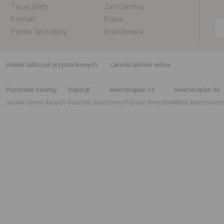
Twoje Bilety
Zamówienia
Kontakt
Praca
Punkty Sprzedaży
Współpraca
indeks tabliczek przystankowych
Cenniki biletów online
Rozkład jazdy krajowy i międzynarodowy
Rozkład jazdy autobusów
Rozk
Pozostałe serwisy
hoper.pl
www.teroplan.cz
www.teroplan.de
Serwis używa danych GeoLite2 stworzonych przez firmę MaxMind
www.maxmi