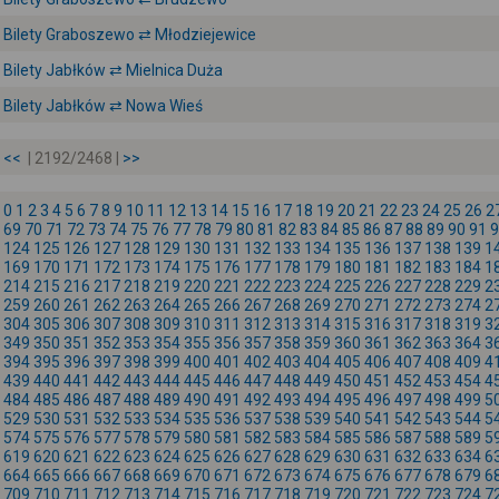
Bilety Graboszewo ⇄ Młodziejewice
Bilety Jabłków ⇄ Mielnica Duża
Bilety Jabłków ⇄ Nowa Wieś
<<
| 2192/2468 |
>>
0
1
2
3
4
5
6
7
8
9
10
11
12
13
14
15
16
17
18
19
20
21
22
23
24
25
26
2
69
70
71
72
73
74
75
76
77
78
79
80
81
82
83
84
85
86
87
88
89
90
91
9
124
125
126
127
128
129
130
131
132
133
134
135
136
137
138
139
1
169
170
171
172
173
174
175
176
177
178
179
180
181
182
183
184
1
214
215
216
217
218
219
220
221
222
223
224
225
226
227
228
229
2
259
260
261
262
263
264
265
266
267
268
269
270
271
272
273
274
2
304
305
306
307
308
309
310
311
312
313
314
315
316
317
318
319
3
349
350
351
352
353
354
355
356
357
358
359
360
361
362
363
364
3
394
395
396
397
398
399
400
401
402
403
404
405
406
407
408
409
4
439
440
441
442
443
444
445
446
447
448
449
450
451
452
453
454
4
484
485
486
487
488
489
490
491
492
493
494
495
496
497
498
499
5
529
530
531
532
533
534
535
536
537
538
539
540
541
542
543
544
5
574
575
576
577
578
579
580
581
582
583
584
585
586
587
588
589
5
619
620
621
622
623
624
625
626
627
628
629
630
631
632
633
634
6
664
665
666
667
668
669
670
671
672
673
674
675
676
677
678
679
6
709
710
711
712
713
714
715
716
717
718
719
720
721
722
723
724
7