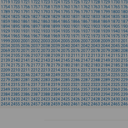
1719
1720
1721
1722
1723
1724
1725
1726
1727
1728
1729
1730
173
1754
1755
1756
1757
1758
1759
1760
1761
1762
1763
1764
1765
176
1789
1790
1791
1792
1793
1794
1795
1796
1797
1798
1799
1800
180
1824
1825
1826
1827
1828
1829
1830
1831
1832
1833
1834
1835
183
1859
1860
1861
1862
1863
1864
1865
1866
1867
1868
1869
1870
187
1894
1895
1896
1897
1898
1899
1900
1901
1902
1903
1904
1905
190
1929
1930
1931
1932
1933
1934
1935
1936
1937
1938
1939
1940
194
1964
1965
1966
1967
1968
1969
1970
1971
1972
1973
1974
1975
197
1999
2000
2001
2002
2003
2004
2005
2006
2007
2008
2009
2010
201
2034
2035
2036
2037
2038
2039
2040
2041
2042
2043
2044
2045
204
2069
2070
2071
2072
2073
2074
2075
2076
2077
2078
2079
2080
208
2104
2105
2106
2107
2108
2109
2110
2111
2112
2113
2114
2115
211
2139
2140
2141
2142
2143
2144
2145
2146
2147
2148
2149
2150
215
2174
2175
2176
2177
2178
2179
2180
2181
2182
2183
2184
2185
218
2209
2210
2211
2212
2213
2214
2215
2216
2217
2218
2219
2220
222
2244
2245
2246
2247
2248
2249
2250
2251
2252
2253
2254
2255
225
2279
2280
2281
2282
2283
2284
2285
2286
2287
2288
2289
2290
229
2314
2315
2316
2317
2318
2319
2320
2321
2322
2323
2324
2325
232
2349
2350
2351
2352
2353
2354
2355
2356
2357
2358
2359
2360
236
2384
2385
2386
2387
2388
2389
2390
2391
2392
2393
2394
2395
239
2419
2420
2421
2422
2423
2424
2425
2426
2427
2428
2429
2430
243
2454
2455
2456
2457
2458
2459
2460
2461
2462
2463
2464
2465
246