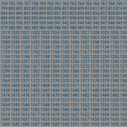
754
755
756
757
758
759
760
761
762
763
764
765
766
767
768
769
7
799
800
801
802
803
804
805
806
807
808
809
810
811
812
813
814
8
844
845
846
847
848
849
850
851
852
853
854
855
856
857
858
859
8
889
890
891
892
893
894
895
896
897
898
899
900
901
902
903
904
9
934
935
936
937
938
939
940
941
942
943
944
945
946
947
948
949
9
979
980
981
982
983
984
985
986
987
988
989
990
991
992
993
994
9
1019
1020
1021
1022
1023
1024
1025
1026
1027
1028
1029
1030
103
1054
1055
1056
1057
1058
1059
1060
1061
1062
1063
1064
1065
106
1089
1090
1091
1092
1093
1094
1095
1096
1097
1098
1099
1100
110
1124
1125
1126
1127
1128
1129
1130
1131
1132
1133
1134
1135
113
1159
1160
1161
1162
1163
1164
1165
1166
1167
1168
1169
1170
117
1194
1195
1196
1197
1198
1199
1200
1201
1202
1203
1204
1205
120
1229
1230
1231
1232
1233
1234
1235
1236
1237
1238
1239
1240
124
1264
1265
1266
1267
1268
1269
1270
1271
1272
1273
1274
1275
127
1299
1300
1301
1302
1303
1304
1305
1306
1307
1308
1309
1310
131
1334
1335
1336
1337
1338
1339
1340
1341
1342
1343
1344
1345
134
1369
1370
1371
1372
1373
1374
1375
1376
1377
1378
1379
1380
138
1404
1405
1406
1407
1408
1409
1410
1411
1412
1413
1414
1415
141
1439
1440
1441
1442
1443
1444
1445
1446
1447
1448
1449
1450
145
1474
1475
1476
1477
1478
1479
1480
1481
1482
1483
1484
1485
148
1509
1510
1511
1512
1513
1514
1515
1516
1517
1518
1519
1520
152
1544
1545
1546
1547
1548
1549
1550
1551
1552
1553
1554
1555
155
1579
1580
1581
1582
1583
1584
1585
1586
1587
1588
1589
1590
159
1614
1615
1616
1617
1618
1619
1620
1621
1622
1623
1624
1625
162
1649
1650
1651
1652
1653
1654
1655
1656
1657
1658
1659
1660
166
1684
1685
1686
1687
1688
1689
1690
1691
1692
1693
1694
1695
169