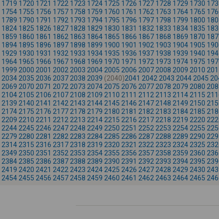
1719
1720
1721
1722
1723
1724
1725
1726
1727
1728
1729
1730
173
1754
1755
1756
1757
1758
1759
1760
1761
1762
1763
1764
1765
176
1789
1790
1791
1792
1793
1794
1795
1796
1797
1798
1799
1800
180
1824
1825
1826
1827
1828
1829
1830
1831
1832
1833
1834
1835
183
1859
1860
1861
1862
1863
1864
1865
1866
1867
1868
1869
1870
187
1894
1895
1896
1897
1898
1899
1900
1901
1902
1903
1904
1905
190
1929
1930
1931
1932
1933
1934
1935
1936
1937
1938
1939
1940
194
1964
1965
1966
1967
1968
1969
1970
1971
1972
1973
1974
1975
197
1999
2000
2001
2002
2003
2004
2005
2006
2007
2008
2009
2010
201
2034
2035
2036
2037
2038
2039
(2040)
2041
2042
2043
2044
2045
20
2069
2070
2071
2072
2073
2074
2075
2076
2077
2078
2079
2080
208
2104
2105
2106
2107
2108
2109
2110
2111
2112
2113
2114
2115
211
2139
2140
2141
2142
2143
2144
2145
2146
2147
2148
2149
2150
215
2174
2175
2176
2177
2178
2179
2180
2181
2182
2183
2184
2185
218
2209
2210
2211
2212
2213
2214
2215
2216
2217
2218
2219
2220
222
2244
2245
2246
2247
2248
2249
2250
2251
2252
2253
2254
2255
225
2279
2280
2281
2282
2283
2284
2285
2286
2287
2288
2289
2290
229
2314
2315
2316
2317
2318
2319
2320
2321
2322
2323
2324
2325
232
2349
2350
2351
2352
2353
2354
2355
2356
2357
2358
2359
2360
236
2384
2385
2386
2387
2388
2389
2390
2391
2392
2393
2394
2395
239
2419
2420
2421
2422
2423
2424
2425
2426
2427
2428
2429
2430
243
2454
2455
2456
2457
2458
2459
2460
2461
2462
2463
2464
2465
246