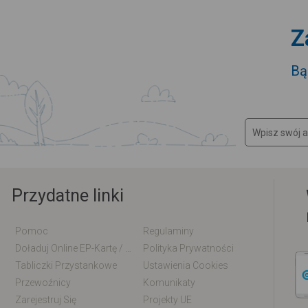
Z
Bą
Przydatne linki
Pomoc
Regulaminy
Doładuj Online EP-Kartę / EM-Kartę
Polityka Prywatności
Tabliczki Przystankowe
Ustawienia Cookies
Przewoźnicy
Komunikaty
Zarejestruj Się
Projekty UE