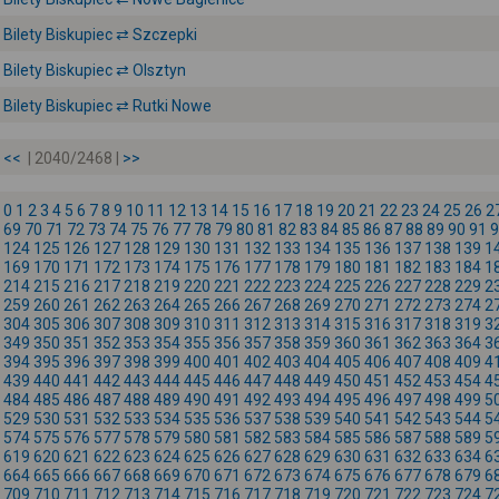
Bilety Biskupiec ⇄ Szczepki
Bilety Biskupiec ⇄ Olsztyn
Bilety Biskupiec ⇄ Rutki Nowe
<<
| 2040/2468 |
>>
0
1
2
3
4
5
6
7
8
9
10
11
12
13
14
15
16
17
18
19
20
21
22
23
24
25
26
2
69
70
71
72
73
74
75
76
77
78
79
80
81
82
83
84
85
86
87
88
89
90
91
9
124
125
126
127
128
129
130
131
132
133
134
135
136
137
138
139
1
169
170
171
172
173
174
175
176
177
178
179
180
181
182
183
184
1
214
215
216
217
218
219
220
221
222
223
224
225
226
227
228
229
2
259
260
261
262
263
264
265
266
267
268
269
270
271
272
273
274
2
304
305
306
307
308
309
310
311
312
313
314
315
316
317
318
319
3
349
350
351
352
353
354
355
356
357
358
359
360
361
362
363
364
3
394
395
396
397
398
399
400
401
402
403
404
405
406
407
408
409
4
439
440
441
442
443
444
445
446
447
448
449
450
451
452
453
454
4
484
485
486
487
488
489
490
491
492
493
494
495
496
497
498
499
5
529
530
531
532
533
534
535
536
537
538
539
540
541
542
543
544
5
574
575
576
577
578
579
580
581
582
583
584
585
586
587
588
589
5
619
620
621
622
623
624
625
626
627
628
629
630
631
632
633
634
6
664
665
666
667
668
669
670
671
672
673
674
675
676
677
678
679
6
709
710
711
712
713
714
715
716
717
718
719
720
721
722
723
724
7