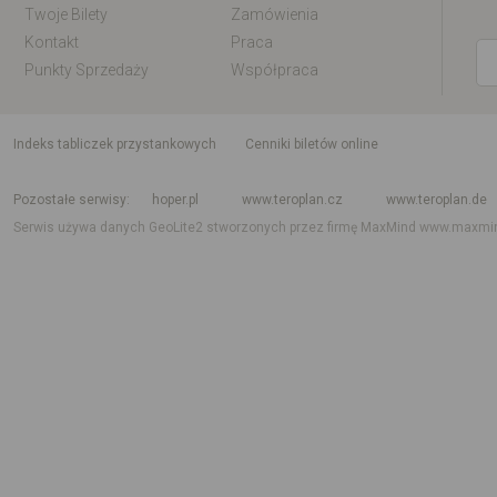
Twoje Bilety
Zamówienia
Kontakt
Praca
Punkty Sprzedaży
Współpraca
indeks tabliczek przystankowych
Cenniki biletów online
Rozkład jazdy krajowy i międzynarodowy
Rozkład jazdy autobusów
Rozk
Pozostałe serwisy
hoper.pl
www.teroplan.cz
www.teroplan.de
Serwis używa danych GeoLite2 stworzonych przez firmę MaxMind
www.maxmi