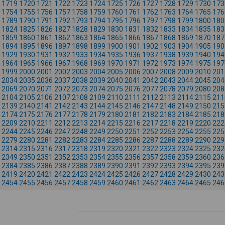
1719
1720
1721
1722
1723
1724
1725
1726
1727
1728
1729
1730
173
1754
1755
1756
1757
1758
1759
1760
1761
1762
1763
1764
1765
176
1789
1790
1791
1792
1793
1794
1795
1796
1797
1798
1799
1800
180
1824
1825
1826
1827
1828
1829
1830
1831
1832
1833
1834
1835
183
1859
1860
1861
1862
1863
1864
1865
1866
1867
1868
1869
1870
187
1894
1895
1896
1897
1898
1899
1900
1901
1902
1903
1904
1905
190
1929
1930
1931
1932
1933
1934
1935
1936
1937
1938
1939
1940
194
1964
1965
1966
1967
1968
1969
1970
1971
1972
1973
1974
1975
197
1999
2000
2001
2002
2003
2004
2005
2006
2007
2008
2009
2010
201
2034
2035
2036
2037
2038
2039
2040
2041
2042
2043
2044
2045
204
2069
2070
2071
2072
2073
2074
2075
2076
2077
2078
2079
2080
208
2104
2105
2106
2107
2108
2109
2110
2111
2112
2113
2114
2115
211
2139
2140
2141
2142
2143
2144
2145
2146
2147
2148
2149
2150
215
2174
2175
2176
2177
2178
2179
2180
2181
2182
2183
2184
2185
218
2209
2210
2211
2212
2213
2214
2215
2216
2217
2218
2219
2220
222
2244
2245
2246
2247
2248
2249
2250
2251
2252
2253
2254
2255
225
2279
2280
2281
2282
2283
2284
2285
2286
2287
2288
2289
2290
229
2314
2315
2316
2317
2318
2319
2320
2321
2322
2323
2324
2325
232
2349
2350
2351
2352
2353
2354
2355
2356
2357
2358
2359
2360
236
2384
2385
2386
2387
2388
2389
2390
2391
2392
2393
2394
2395
239
2419
2420
2421
2422
2423
2424
2425
2426
2427
2428
2429
2430
243
2454
2455
2456
2457
2458
2459
2460
2461
2462
2463
2464
2465
246