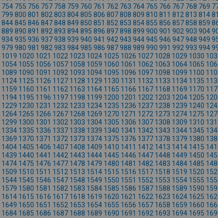
754
755
756
757
758
759
760
761
762
763
764
765
766
767
768
769
7
799
800
801
802
803
804
805
806
807
808
809
810
811
812
813
814
8
844
845
846
847
848
849
850
851
852
853
854
855
856
857
858
859
8
889
890
891
892
893
894
895
896
897
898
899
900
901
902
903
904
9
934
935
936
937
938
939
940
941
942
943
944
945
946
947
948
949
9
979
980
981
982
983
984
985
986
987
988
989
990
991
992
993
994
9
1019
1020
1021
1022
1023
1024
1025
1026
1027
1028
1029
1030
103
1054
1055
1056
1057
1058
1059
1060
1061
1062
1063
1064
1065
106
1089
1090
1091
1092
1093
1094
1095
1096
1097
1098
1099
1100
110
1124
1125
1126
1127
1128
1129
1130
1131
1132
1133
1134
1135
113
1159
1160
1161
1162
1163
1164
1165
1166
1167
1168
1169
1170
117
1194
1195
1196
1197
1198
1199
1200
1201
1202
1203
1204
1205
120
1229
1230
1231
1232
1233
1234
1235
1236
1237
1238
1239
1240
124
1264
1265
1266
1267
1268
1269
1270
1271
1272
1273
1274
1275
127
1299
1300
1301
1302
1303
1304
1305
1306
1307
1308
1309
1310
131
1334
1335
1336
1337
1338
1339
1340
1341
1342
1343
1344
1345
134
1369
1370
1371
1372
1373
1374
1375
1376
1377
1378
1379
1380
138
1404
1405
1406
1407
1408
1409
1410
1411
1412
1413
1414
1415
141
1439
1440
1441
1442
1443
1444
1445
1446
1447
1448
1449
1450
145
1474
1475
1476
1477
1478
1479
1480
1481
1482
1483
1484
1485
148
1509
1510
1511
1512
1513
1514
1515
1516
1517
1518
1519
1520
152
1544
1545
1546
1547
1548
1549
1550
1551
1552
1553
1554
1555
155
1579
1580
1581
1582
1583
1584
1585
1586
1587
1588
1589
1590
159
1614
1615
1616
1617
1618
1619
1620
1621
1622
1623
1624
1625
162
1649
1650
1651
1652
1653
1654
1655
1656
1657
1658
1659
1660
166
1684
1685
1686
1687
1688
1689
1690
1691
1692
1693
1694
1695
169