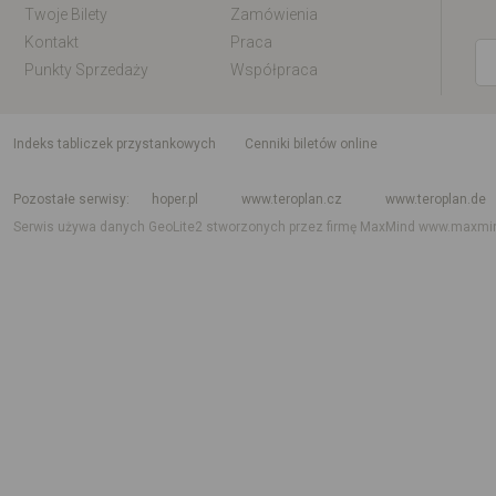
Twoje Bilety
Zamówienia
Kontakt
Praca
Punkty Sprzedaży
Współpraca
indeks tabliczek przystankowych
Cenniki biletów online
Rozkład jazdy krajowy i międzynarodowy
Rozkład jazdy autobusów
Rozk
Pozostałe serwisy
hoper.pl
www.teroplan.cz
www.teroplan.de
Serwis używa danych GeoLite2 stworzonych przez firmę MaxMind
www.maxmi