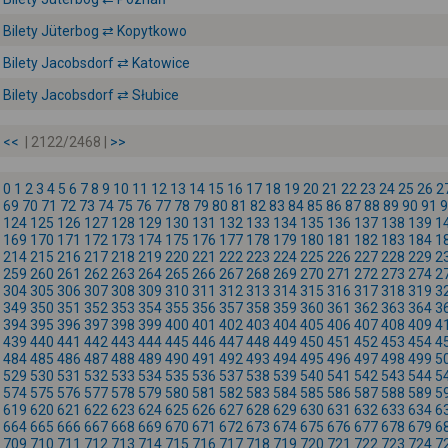
Bilety Jüterbog ⇄ Kopytkowo
Bilety Jacobsdorf ⇄ Katowice
Bilety Jacobsdorf ⇄ Słubice
<<
| 2122/2468 |
>>
0
1
2
3
4
5
6
7
8
9
10
11
12
13
14
15
16
17
18
19
20
21
22
23
24
25
26
2
69
70
71
72
73
74
75
76
77
78
79
80
81
82
83
84
85
86
87
88
89
90
91
9
124
125
126
127
128
129
130
131
132
133
134
135
136
137
138
139
1
169
170
171
172
173
174
175
176
177
178
179
180
181
182
183
184
1
214
215
216
217
218
219
220
221
222
223
224
225
226
227
228
229
2
259
260
261
262
263
264
265
266
267
268
269
270
271
272
273
274
2
304
305
306
307
308
309
310
311
312
313
314
315
316
317
318
319
3
349
350
351
352
353
354
355
356
357
358
359
360
361
362
363
364
3
394
395
396
397
398
399
400
401
402
403
404
405
406
407
408
409
4
439
440
441
442
443
444
445
446
447
448
449
450
451
452
453
454
4
484
485
486
487
488
489
490
491
492
493
494
495
496
497
498
499
5
529
530
531
532
533
534
535
536
537
538
539
540
541
542
543
544
5
574
575
576
577
578
579
580
581
582
583
584
585
586
587
588
589
5
619
620
621
622
623
624
625
626
627
628
629
630
631
632
633
634
6
664
665
666
667
668
669
670
671
672
673
674
675
676
677
678
679
6
709
710
711
712
713
714
715
716
717
718
719
720
721
722
723
724
7