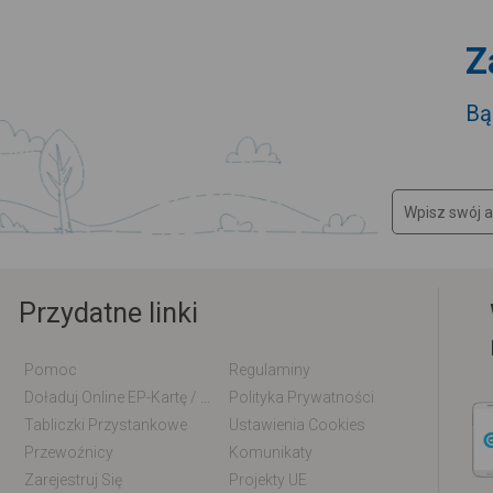
Z
Bą
Przydatne linki
Pomoc
Regulaminy
Doładuj Online EP-Kartę / EM-Kartę
Polityka Prywatności
Tabliczki Przystankowe
Ustawienia Cookies
Przewoźnicy
Komunikaty
Zarejestruj Się
Projekty UE