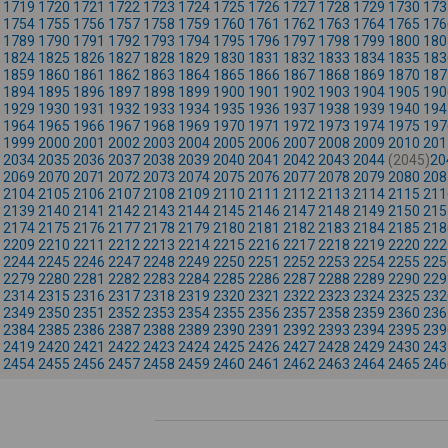
1719
1720
1721
1722
1723
1724
1725
1726
1727
1728
1729
1730
173
1754
1755
1756
1757
1758
1759
1760
1761
1762
1763
1764
1765
176
1789
1790
1791
1792
1793
1794
1795
1796
1797
1798
1799
1800
180
1824
1825
1826
1827
1828
1829
1830
1831
1832
1833
1834
1835
183
1859
1860
1861
1862
1863
1864
1865
1866
1867
1868
1869
1870
187
1894
1895
1896
1897
1898
1899
1900
1901
1902
1903
1904
1905
190
1929
1930
1931
1932
1933
1934
1935
1936
1937
1938
1939
1940
194
1964
1965
1966
1967
1968
1969
1970
1971
1972
1973
1974
1975
197
1999
2000
2001
2002
2003
2004
2005
2006
2007
2008
2009
2010
201
2034
2035
2036
2037
2038
2039
2040
2041
2042
2043
2044
(2045)
20
2069
2070
2071
2072
2073
2074
2075
2076
2077
2078
2079
2080
208
2104
2105
2106
2107
2108
2109
2110
2111
2112
2113
2114
2115
211
2139
2140
2141
2142
2143
2144
2145
2146
2147
2148
2149
2150
215
2174
2175
2176
2177
2178
2179
2180
2181
2182
2183
2184
2185
218
2209
2210
2211
2212
2213
2214
2215
2216
2217
2218
2219
2220
222
2244
2245
2246
2247
2248
2249
2250
2251
2252
2253
2254
2255
225
2279
2280
2281
2282
2283
2284
2285
2286
2287
2288
2289
2290
229
2314
2315
2316
2317
2318
2319
2320
2321
2322
2323
2324
2325
232
2349
2350
2351
2352
2353
2354
2355
2356
2357
2358
2359
2360
236
2384
2385
2386
2387
2388
2389
2390
2391
2392
2393
2394
2395
239
2419
2420
2421
2422
2423
2424
2425
2426
2427
2428
2429
2430
243
2454
2455
2456
2457
2458
2459
2460
2461
2462
2463
2464
2465
246