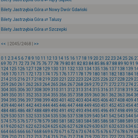
Bilety Jastrzębia Góra ⇄ Nowy Dwór Gdański
Bilety Jastrzębia Góra ⇄ Talusy
Bilety Jastrzębia Góra ⇄ Szczepki
<<
| 2045/2468 |
>>
0
1
2
3
4
5
6
7
8
9
10
11
12
13
14
15
16
17
18
19
20
21
22
23
24
25
26
2
69
70
71
72
73
74
75
76
77
78
79
80
81
82
83
84
85
86
87
88
89
90
91
9
124
125
126
127
128
129
130
131
132
133
134
135
136
137
138
139
1
169
170
171
172
173
174
175
176
177
178
179
180
181
182
183
184
1
214
215
216
217
218
219
220
221
222
223
224
225
226
227
228
229
2
259
260
261
262
263
264
265
266
267
268
269
270
271
272
273
274
2
304
305
306
307
308
309
310
311
312
313
314
315
316
317
318
319
3
349
350
351
352
353
354
355
356
357
358
359
360
361
362
363
364
3
394
395
396
397
398
399
400
401
402
403
404
405
406
407
408
409
4
439
440
441
442
443
444
445
446
447
448
449
450
451
452
453
454
4
484
485
486
487
488
489
490
491
492
493
494
495
496
497
498
499
5
529
530
531
532
533
534
535
536
537
538
539
540
541
542
543
544
5
574
575
576
577
578
579
580
581
582
583
584
585
586
587
588
589
5
619
620
621
622
623
624
625
626
627
628
629
630
631
632
633
634
6
664
665
666
667
668
669
670
671
672
673
674
675
676
677
678
679
6
709
710
711
712
713
714
715
716
717
718
719
720
721
722
723
724
7