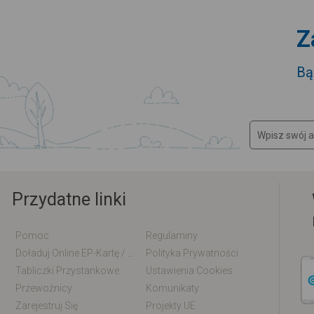
Z
Bą
Przydatne linki
Pomoc
Regulaminy
Doładuj Online EP-Kartę / EM-Kartę
Polityka Prywatności
Tabliczki Przystankowe
Ustawienia Cookies
Przewoźnicy
Komunikaty
Zarejestruj Się
Projekty UE