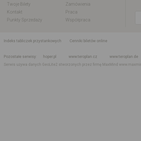
Twoje Bilety
Zamówienia
Kontakt
Praca
Punkty Sprzedaży
Współpraca
indeks tabliczek przystankowych
Cenniki biletów online
Rozkład jazdy krajowy i międzynarodowy
Rozkład jazdy autobusów
Rozk
Pozostałe serwisy
hoper.pl
www.teroplan.cz
www.teroplan.de
Serwis używa danych GeoLite2 stworzonych przez firmę MaxMind
www.maxmi