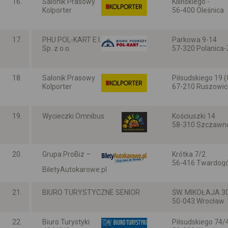
16.
Salonik Prasowy
Kilińskiego -
Kolporter
56-400 Oleśnica
Dolnośląskie
17.
PHU POL-KART E.I.
Parkowa 9-14
Sp. z o.o.
57-320 Polanica-
Dolnośląskie
18.
Salonik Prasowy
Piłsudskiego 19 (
Kolporter
67-210 Ruszowic
Dolnośląskie
19.
Wycieczki Omnibus
Kościuszki 14
58-310 Szczawno
Dolnośląskie
20.
Grupa ProBiz –
Krótka 7/2
56-416 Twardog
BiletyAutokarowe.pl
Dolnośląskie
21.
BIURO TURYSTYCZNE SENIOR
ŚW. MIKOŁAJA 30
50-043 Wrocław
Dolnośląskie
22.
Biuro Turystyki
Piłsudskiego 74/