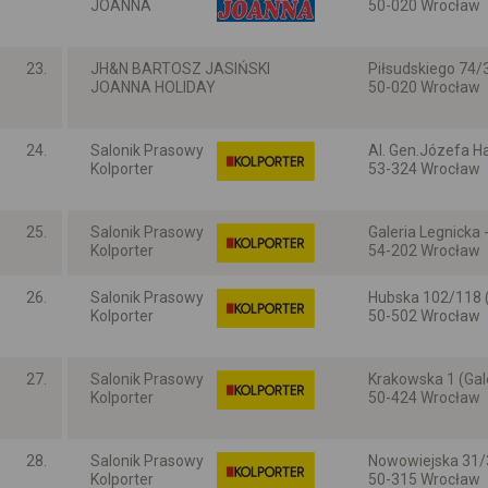
JOANNA
50-020 Wrocław
Dolnośląskie
23.
JH&N BARTOSZ JASIŃSKI
Piłsudskiego 74
JOANNA HOLIDAY
50-020 Wrocław
Dolnośląskie
24.
Salonik Prasowy
Al. Gen.Józefa Ha
Kolporter
53-324 Wrocław
Dolnośląskie
25.
Salonik Prasowy
Galeria Legnicka 
Kolporter
54-202 Wrocław
Dolnośląskie
26.
Salonik Prasowy
Hubska 102/118 
Kolporter
50-502 Wrocław
Dolnośląskie
27.
Salonik Prasowy
Krakowska 1 (Gale
Kolporter
50-424 Wrocław
Dolnośląskie
28.
Salonik Prasowy
Nowowiejska 31/
Kolporter
50-315 Wrocław