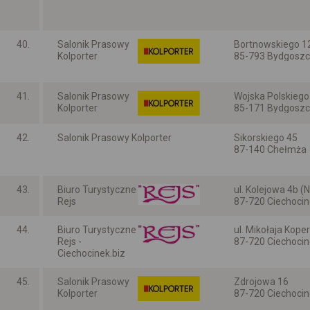
Kujawsko-pomors
40.
Salonik Prasowy
Bortnowskiego 12
Kolporter
85-793 Bydgosz
Kujawsko-pomors
41.
Salonik Prasowy
Wojska Polskiego
Kolporter
85-171 Bydgosz
Kujawsko-pomors
42.
Salonik Prasowy Kolporter
Sikorskiego 45
87-140 Chełmża
Kujawsko-pomors
43.
Biuro Turystyczne
ul. Kolejowa 4b
Rejs
87-720 Ciechoci
Kujawsko-pomors
44.
Biuro Turystyczne
ul. Mikołaja Kope
Rejs -
87-720 Ciechoci
Ciechocinek.biz
Kujawsko-pomors
45.
Salonik Prasowy
Zdrojowa 16
Kolporter
87-720 Ciechoci
Kujawsko-pomors