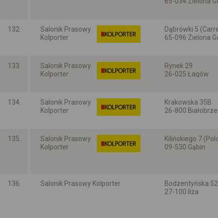
65-034 Zielona G
Lubuskie
132.
Salonik Prasowy
Dąbrówki 5 (Carr
Kolporter
65-096 Zielona G
Lubuskie
133.
Salonik Prasowy
Rynek 29
Kolporter
26-025 Łagów
Lubuskie
134.
Salonik Prasowy
Krakowska 35B
Kolporter
26-800 Białobrze
Mazowieckie
135.
Salonik Prasowy
Kilińskiego 7 (Po
Kolporter
09-530 Gąbin
Mazowieckie
136.
Salonik Prasowy Kolporter
Bodzentyńska 52
27-100 Iłża
Mazowieckie