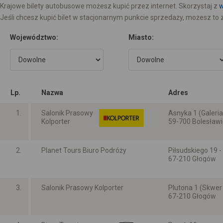
Krajowe bilety autobusowe możesz kupić przez internet. Skorzystaj z
w
Jeśli chcesz kupić bilet w stacjonarnym punkcie sprzedaży, możesz to 
Województwo:
Miasto:
Lp.
Nazwa
Adres
1.
Salonik Prasowy
Asnyka 1 (Galeria
Kolporter
59-700 Bolesław
Dolnośląskie
2.
Planet Tours Biuro Podróży
Piłsudskiego 19 -
67-210 Głogów
Dolnośląskie
3.
Salonik Prasowy Kolporter
Plutona 1 (Skwer
67-210 Głogów
Dolnośląskie