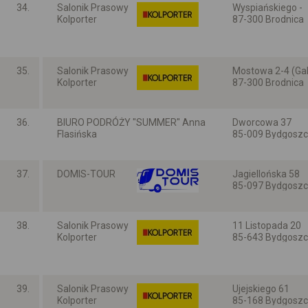
34.
Salonik Prasowy
Wyspiańskiego -
Kolporter
87-300 Brodnica
Kujawsko-pomors
35.
Salonik Prasowy
Mostowa 2-4 (Gal
Kolporter
87-300 Brodnica
Kujawsko-pomors
36.
BIURO PODRÓŻY "SUMMER" Anna
Dworcowa 37
Flasińska
85-009 Bydgosz
Kujawsko-pomors
37.
DOMIS-TOUR
Jagiellońska 58
85-097 Bydgosz
Kujawsko-pomors
38.
Salonik Prasowy
11 Listopada 20
Kolporter
85-643 Bydgosz
Kujawsko-pomors
39.
Salonik Prasowy
Ujejskiego 61
Kolporter
85-168 Bydgosz