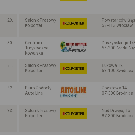
Dolnośląskie
29.
Salonik Prasowy
Powstańców Śląsk
Kolporter
53-413 Wrocław
Dolnośląskie
30.
Centrum
Daszyńskiego 1/
Turystyczne
55-300 Środa Ślą
Kowalska
Dolnośląskie
31.
Salonik Prasowy
Łukowa 12
Kolporter
58-100 Świdnica
Dolnośląskie
32.
Biuro Podróży
Pocztowa 14
Auto Line
87-300 Brodnica
Kujawsko-pomors
33.
Salonik Prasowy
Nad Drwęcą 1b
Kolporter
87-300 Brodnica
Kujawsko-pomors