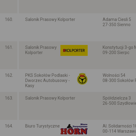
Mazowieckie
160.
Salonik Prasowy Kolporter
Adama Ciesli 5
27-350 Sienno
Mazowieckie
161.
Salonik Prasowy
Konstytucji 3-go
Kolporter
09-200 Sierpc
Mazowieckie
162.
PKS Sokołów Podlaski -
Wolności 54
Dworzec Autobusowy -
08-300 Sokołów 
Kasy
Mazowieckie
163.
Salonik Prasowy Kolporter
Spółdzielcza 3
26-500 Szydłowi
Mazowieckie
164.
Biuro Turystyczne
Al. Solidarności 
00-114 Warszaw