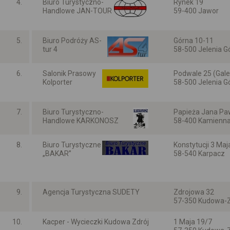
4.
Biuro Turystyczno-
Rynek 19
Handlowe JAN-TOUR
59-400 Jawor
Dolnośląskie
5.
Biuro Podróży AS-
Górna 10-11
tur 4
58-500 Jelenia G
Dolnośląskie
6.
Salonik Prasowy
Podwale 25 (Gale
Kolporter
58-500 Jelenia G
Dolnośląskie
7.
Biuro Turystyczno-
Papieża Jana Paw
Handlowe KARKONOSZ
58-400 Kamienna
Dolnośląskie
8.
Biuro Turystyczne
Konstytucji 3 Maj
„BAKAR”
58-540 Karpacz
Dolnośląskie
9.
Agencja Turystyczna SUDETY
Zdrojowa 32
57-350 Kudowa-Z
Dolnośląskie
10.
Kacper - Wycieczki Kudowa Zdrój
1 Maja 19/7