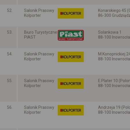
52.
Salonik Prasowy
Konarskiego 45 (
Kolporter
86-300 Grudziąd
Kujawsko-pomors
53.
Biuro Turystyczne
Solankowa 1
PIAST
88-100 Inowrocł
Kujawsko-pomors
54.
Salonik Prasowy
M.Konopnickiej 2
Kolporter
88-100 Inowrocł
Kujawsko-pomors
55.
Salonik Prasowy
E.Plater 10 (Polo
Kolporter
88-100 Inowrocł
Kujawsko-pomors
56.
Salonik Prasowy
Andrzeja 19 (Pol
Kolporter
88-100 Inowrocł
Kujawsko-pomors