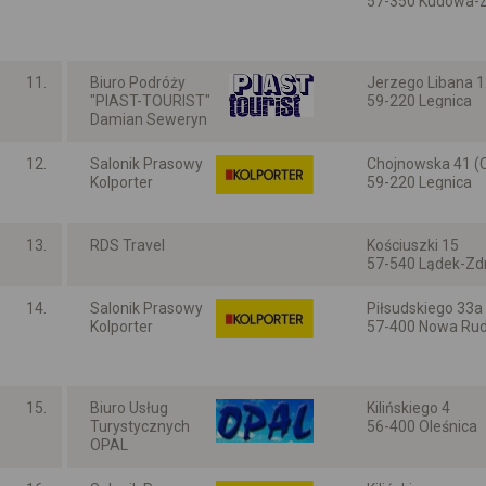
57-350 Kudowa-Z
Dolnośląskie
11.
Biuro Podróży
Jerzego Libana 
"PIAST-TOURIST"
59-220 Legnica
Damian Seweryn
Dolnośląskie
12.
Salonik Prasowy
Chojnowska 41 (C
Kolporter
59-220 Legnica
Dolnośląskie
13.
RDS Travel
Kościuszki 15
57-540 Lądek-Zd
Dolnośląskie
14.
Salonik Prasowy
Piłsudskiego 33a
Kolporter
57-400 Nowa Ru
Dolnośląskie
15.
Biuro Usług
Kilińskiego 4
Turystycznych
56-400 Oleśnica
OPAL
Dolnośląskie