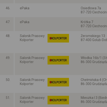
46.
ePaka
Osiedlowa 7a
87-720 Ciechoci
Kujawsko-pomors
47.
ePaka
Krótka 7
87-720 Ciechoci
Kujawsko-pomors
48.
Salonik Prasowy
Żeromskiego 13
Kolporter
87-400 Golub-Do
Kujawsko-pomors
49.
Salonik Prasowy
Włodka 16b/1 (St
Kolporter
86-300 Grudziąd
Kujawsko-pomors
50.
Salonik Prasowy
Chełmińska 4 (CH
Kolporter
86-300 Grudziąd
Kujawsko-pomors
51.
Salonik Prasowy
Mieszka I 3 (Bied
Kolporter
86-300 Grudziąd
Kujawsko-pomors