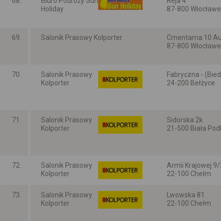
68.
Biuro Podróży Sun
Reja 4
Holiday
87-800 Włocławe
Kujawsko-pomors
69.
Salonik Prasowy Kolporter
Cmentarna 10 A
87-800 Włocławe
Kujawsko-pomors
70.
Salonik Prasowy
Fabryczna - (Bie
Kolporter
24-200 Bełżyce
Lubelskie
71.
Salonik Prasowy
Sidorska 2k
Kolporter
21-500 Biała Pod
Lubelskie
72.
Salonik Prasowy
Armii Krajowej 9
Kolporter
22-100 Chełm
Lubelskie
73.
Salonik Prasowy
Lwowska 81
Kolporter
22-100 Chełm
Lubelskie