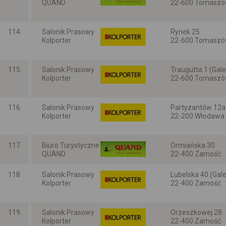
QUAND
22-600 Tomaszów
Lubelskie
114.
Salonik Prasowy
Rynek 25
Kolporter
22-600 Tomaszów
Lubelskie
115.
Salonik Prasowy
Traugutta 1 (Gale
Kolporter
22-600 Tomaszów
Lubelskie
116.
Salonik Prasowy
Partyzantów 12a
Kolporter
22-200 Włodawa
Lubelskie
117.
Biuro Turystyczne
Ormiańska 30
QUAND
22-400 Zamość
Lubelskie
118.
Salonik Prasowy
Lubelska 40 (Gale
Kolporter
22-400 Zamość
Lubelskie
119.
Salonik Prasowy
Orzeszkowej 28
Kolporter
22-400 Zamość