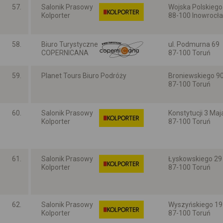
57.
Salonik Prasowy
Wojska Polskiego 
Kolporter
88-100 Inowrocł
Kujawsko-pomors
58.
Biuro Turystyczne
ul. Podmurna 69
COPERNICANA
87-100 Toruń
Kujawsko-pomors
59.
Planet Tours Biuro Podróży
Broniewskiego 90 
87-100 Toruń
Kujawsko-pomors
60.
Salonik Prasowy
Konstytucji 3 Maj
Kolporter
87-100 Toruń
Kujawsko-pomors
61.
Salonik Prasowy
Łyskowskiego 29
Kolporter
87-100 Toruń
Kujawsko-pomors
62.
Salonik Prasowy
Wyszyńskiego 19
Kolporter
87-100 Toruń
Kujawsko-pomors