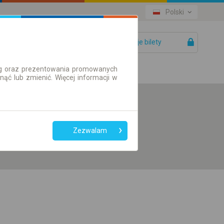
Polski
Twoje bilety
Pomoc
ług oraz prezentowania promowanych
ć lub zmienić. Więcej informacji w
Preferuj bez
przesiadek
Zezwalam
Tylko bilet online