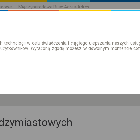
karowe
Międzynarodowe Busy Adres-Adres
h technologii w celu świadczenia i ciągłego ulepszania naszych us
| Bilety
Bilety okresowe
 użytkowników. Wyrażoną zgodę możesz w dowolnym momencie cofną
cz. 6 sie.
-- : --
iędzymiastowych