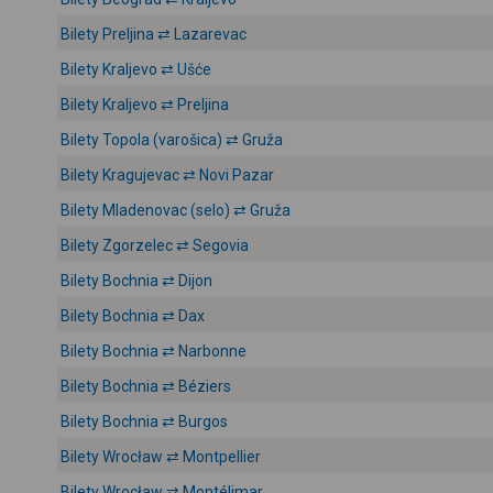
Bilety Preljina ⇄ Lazarevac
Bilety Kraljevo ⇄ Ušće
Bilety Kraljevo ⇄ Preljina
Bilety Topola (varošica) ⇄ Gruža
Bilety Kragujevac ⇄ Novi Pazar
Bilety Mladenovac (selo) ⇄ Gruža
Bilety Zgorzelec ⇄ Segovia
Bilety Bochnia ⇄ Dijon
Bilety Bochnia ⇄ Dax
Bilety Bochnia ⇄ Narbonne
Bilety Bochnia ⇄ Béziers
Bilety Bochnia ⇄ Burgos
Bilety Wrocław ⇄ Montpellier
Bilety Wrocław ⇄ Montélimar