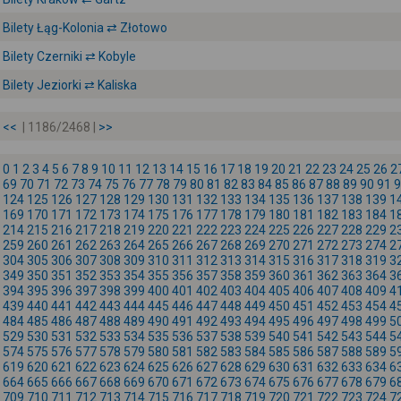
Bilety Łąg-Kolonia ⇄ Złotowo
Bilety Czerniki ⇄ Kobyle
Bilety Jeziorki ⇄ Kaliska
<<
| 1186/2468 |
>>
0
1
2
3
4
5
6
7
8
9
10
11
12
13
14
15
16
17
18
19
20
21
22
23
24
25
26
2
69
70
71
72
73
74
75
76
77
78
79
80
81
82
83
84
85
86
87
88
89
90
91
9
124
125
126
127
128
129
130
131
132
133
134
135
136
137
138
139
1
169
170
171
172
173
174
175
176
177
178
179
180
181
182
183
184
1
214
215
216
217
218
219
220
221
222
223
224
225
226
227
228
229
2
259
260
261
262
263
264
265
266
267
268
269
270
271
272
273
274
2
304
305
306
307
308
309
310
311
312
313
314
315
316
317
318
319
3
349
350
351
352
353
354
355
356
357
358
359
360
361
362
363
364
3
394
395
396
397
398
399
400
401
402
403
404
405
406
407
408
409
4
439
440
441
442
443
444
445
446
447
448
449
450
451
452
453
454
4
484
485
486
487
488
489
490
491
492
493
494
495
496
497
498
499
5
529
530
531
532
533
534
535
536
537
538
539
540
541
542
543
544
5
574
575
576
577
578
579
580
581
582
583
584
585
586
587
588
589
5
619
620
621
622
623
624
625
626
627
628
629
630
631
632
633
634
6
664
665
666
667
668
669
670
671
672
673
674
675
676
677
678
679
6
709
710
711
712
713
714
715
716
717
718
719
720
721
722
723
724
7