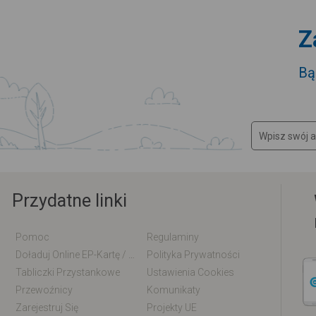
Z
Bą
Przydatne linki
Pomoc
Regulaminy
Doładuj Online EP-Kartę / EM-Kartę
Polityka Prywatności
Tabliczki Przystankowe
Ustawienia Cookies
Przewoźnicy
Komunikaty
Zarejestruj Się
Projekty UE