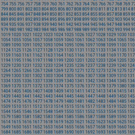
754
755
756
757
758
759
760
761
762
763
764
765
766
767
768
769
7
799
800
801
802
803
804
805
806
807
808
809
810
811
812
813
814
8
844
845
846
847
848
849
850
851
852
853
854
855
856
857
858
859
8
889
890
891
892
893
894
895
896
897
898
899
900
901
902
903
904
9
934
935
936
937
938
939
940
941
942
943
944
945
946
947
948
949
9
979
980
981
982
983
984
985
986
987
988
989
990
991
992
993
994
9
1019
1020
1021
1022
1023
1024
1025
1026
1027
1028
1029
1030
103
1054
1055
1056
1057
1058
1059
1060
1061
1062
1063
1064
1065
106
1089
1090
1091
1092
1093
1094
1095
1096
1097
1098
1099
1100
110
1124
1125
1126
1127
1128
1129
1130
1131
1132
1133
1134
1135
113
1159
1160
1161
1162
1163
1164
1165
1166
1167
1168
1169
1170
117
1194
1195
1196
1197
1198
1199
1200
1201
1202
1203
1204
1205
120
1229
1230
1231
1232
1233
1234
1235
1236
1237
1238
1239
1240
124
1264
1265
1266
1267
1268
1269
1270
1271
1272
1273
1274
1275
127
1299
1300
1301
1302
1303
1304
1305
1306
1307
1308
1309
1310
131
1334
1335
1336
1337
1338
1339
1340
1341
1342
1343
1344
1345
134
1369
1370
1371
1372
1373
1374
1375
1376
1377
1378
1379
1380
138
1404
1405
1406
1407
1408
1409
1410
1411
1412
1413
1414
1415
141
1439
1440
1441
1442
1443
1444
1445
1446
1447
1448
1449
1450
145
1474
1475
1476
1477
1478
1479
1480
1481
1482
1483
1484
1485
148
1509
1510
1511
1512
1513
1514
1515
1516
1517
1518
1519
1520
152
1544
1545
1546
1547
1548
1549
1550
1551
1552
1553
1554
1555
155
1579
1580
1581
1582
1583
1584
1585
1586
1587
1588
1589
1590
159
1614
1615
1616
1617
1618
1619
1620
1621
1622
1623
1624
1625
162
1649
1650
1651
1652
1653
1654
1655
1656
1657
1658
1659
1660
166
1684
1685
1686
1687
1688
1689
1690
1691
1692
1693
1694
1695
169