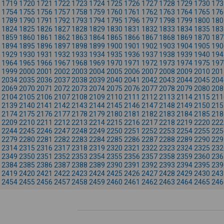
1719
1720
1721
1722
1723
1724
1725
1726
1727
1728
1729
1730
173
1754
1755
1756
1757
1758
1759
1760
1761
1762
1763
1764
1765
176
1789
1790
1791
1792
1793
1794
1795
1796
1797
1798
1799
1800
180
1824
1825
1826
1827
1828
1829
1830
1831
1832
1833
1834
1835
183
1859
1860
1861
1862
1863
1864
1865
1866
1867
1868
1869
1870
187
1894
1895
1896
1897
1898
1899
1900
1901
1902
1903
1904
1905
190
1929
1930
1931
1932
1933
1934
1935
1936
1937
1938
1939
1940
194
1964
1965
1966
1967
1968
1969
1970
1971
1972
1973
1974
1975
197
1999
2000
2001
2002
2003
2004
2005
2006
2007
2008
2009
2010
201
2034
2035
2036
2037
2038
2039
2040
2041
2042
2043
2044
2045
204
2069
2070
2071
2072
2073
2074
2075
2076
2077
2078
2079
2080
208
2104
2105
2106
2107
2108
2109
2110
2111
2112
2113
2114
2115
211
2139
2140
2141
2142
2143
2144
2145
2146
2147
2148
2149
2150
215
2174
2175
2176
2177
2178
2179
2180
2181
2182
2183
2184
2185
218
2209
2210
2211
2212
2213
2214
2215
2216
2217
2218
2219
2220
222
2244
2245
2246
2247
2248
2249
2250
2251
2252
2253
2254
2255
225
2279
2280
2281
2282
2283
2284
2285
2286
2287
2288
2289
2290
229
2314
2315
2316
2317
2318
2319
2320
2321
2322
2323
2324
2325
232
2349
2350
2351
2352
2353
2354
2355
2356
2357
2358
2359
2360
236
2384
2385
2386
2387
2388
2389
2390
2391
2392
2393
2394
2395
239
2419
2420
2421
2422
2423
2424
2425
2426
2427
2428
2429
2430
243
2454
2455
2456
2457
2458
2459
2460
2461
2462
2463
2464
2465
246