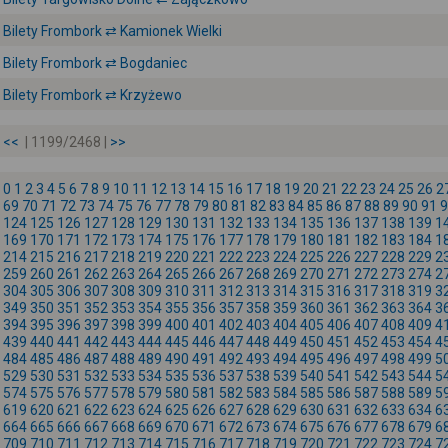
Bilety Frombork ⇄ Kamionek Wielki
Bilety Frombork ⇄ Bogdaniec
Bilety Frombork ⇄ Krzyżewo
<<
| 1199/2468 |
>>
0
1
2
3
4
5
6
7
8
9
10
11
12
13
14
15
16
17
18
19
20
21
22
23
24
25
26
2
69
70
71
72
73
74
75
76
77
78
79
80
81
82
83
84
85
86
87
88
89
90
91
9
124
125
126
127
128
129
130
131
132
133
134
135
136
137
138
139
1
169
170
171
172
173
174
175
176
177
178
179
180
181
182
183
184
1
214
215
216
217
218
219
220
221
222
223
224
225
226
227
228
229
2
259
260
261
262
263
264
265
266
267
268
269
270
271
272
273
274
2
304
305
306
307
308
309
310
311
312
313
314
315
316
317
318
319
3
349
350
351
352
353
354
355
356
357
358
359
360
361
362
363
364
3
394
395
396
397
398
399
400
401
402
403
404
405
406
407
408
409
4
439
440
441
442
443
444
445
446
447
448
449
450
451
452
453
454
4
484
485
486
487
488
489
490
491
492
493
494
495
496
497
498
499
5
529
530
531
532
533
534
535
536
537
538
539
540
541
542
543
544
5
574
575
576
577
578
579
580
581
582
583
584
585
586
587
588
589
5
619
620
621
622
623
624
625
626
627
628
629
630
631
632
633
634
6
664
665
666
667
668
669
670
671
672
673
674
675
676
677
678
679
6
709
710
711
712
713
714
715
716
717
718
719
720
721
722
723
724
7