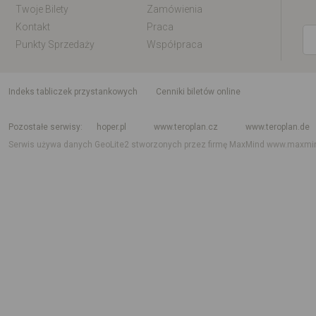
Twoje Bilety
Zamówienia
Kontakt
Praca
Punkty Sprzedaży
Współpraca
indeks tabliczek przystankowych
Cenniki biletów online
Rozkład jazdy krajowy i międzynarodowy
Rozkład jazdy autobusów
Rozk
Pozostałe serwisy
hoper.pl
www.teroplan.cz
www.teroplan.de
Serwis używa danych GeoLite2 stworzonych przez firmę MaxMind
www.maxmi