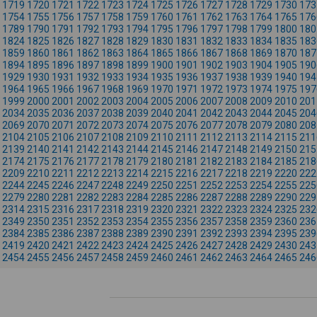
1719
1720
1721
1722
1723
1724
1725
1726
1727
1728
1729
1730
173
1754
1755
1756
1757
1758
1759
1760
1761
1762
1763
1764
1765
176
1789
1790
1791
1792
1793
1794
1795
1796
1797
1798
1799
1800
180
1824
1825
1826
1827
1828
1829
1830
1831
1832
1833
1834
1835
183
1859
1860
1861
1862
1863
1864
1865
1866
1867
1868
1869
1870
187
1894
1895
1896
1897
1898
1899
1900
1901
1902
1903
1904
1905
190
1929
1930
1931
1932
1933
1934
1935
1936
1937
1938
1939
1940
194
1964
1965
1966
1967
1968
1969
1970
1971
1972
1973
1974
1975
197
1999
2000
2001
2002
2003
2004
2005
2006
2007
2008
2009
2010
201
2034
2035
2036
2037
2038
2039
2040
2041
2042
2043
2044
2045
204
2069
2070
2071
2072
2073
2074
2075
2076
2077
2078
2079
2080
208
2104
2105
2106
2107
2108
2109
2110
2111
2112
2113
2114
2115
211
2139
2140
2141
2142
2143
2144
2145
2146
2147
2148
2149
2150
215
2174
2175
2176
2177
2178
2179
2180
2181
2182
2183
2184
2185
218
2209
2210
2211
2212
2213
2214
2215
2216
2217
2218
2219
2220
222
2244
2245
2246
2247
2248
2249
2250
2251
2252
2253
2254
2255
225
2279
2280
2281
2282
2283
2284
2285
2286
2287
2288
2289
2290
229
2314
2315
2316
2317
2318
2319
2320
2321
2322
2323
2324
2325
232
2349
2350
2351
2352
2353
2354
2355
2356
2357
2358
2359
2360
236
2384
2385
2386
2387
2388
2389
2390
2391
2392
2393
2394
2395
239
2419
2420
2421
2422
2423
2424
2425
2426
2427
2428
2429
2430
243
2454
2455
2456
2457
2458
2459
2460
2461
2462
2463
2464
2465
246