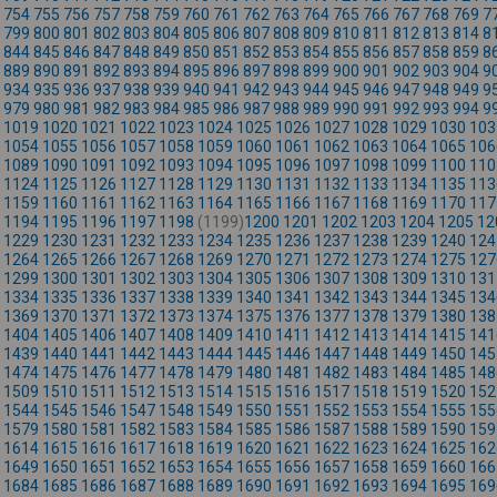
754
755
756
757
758
759
760
761
762
763
764
765
766
767
768
769
7
799
800
801
802
803
804
805
806
807
808
809
810
811
812
813
814
8
844
845
846
847
848
849
850
851
852
853
854
855
856
857
858
859
8
889
890
891
892
893
894
895
896
897
898
899
900
901
902
903
904
9
934
935
936
937
938
939
940
941
942
943
944
945
946
947
948
949
9
979
980
981
982
983
984
985
986
987
988
989
990
991
992
993
994
9
1019
1020
1021
1022
1023
1024
1025
1026
1027
1028
1029
1030
103
1054
1055
1056
1057
1058
1059
1060
1061
1062
1063
1064
1065
106
1089
1090
1091
1092
1093
1094
1095
1096
1097
1098
1099
1100
110
1124
1125
1126
1127
1128
1129
1130
1131
1132
1133
1134
1135
113
1159
1160
1161
1162
1163
1164
1165
1166
1167
1168
1169
1170
117
1194
1195
1196
1197
1198
(1199)
1200
1201
1202
1203
1204
1205
12
1229
1230
1231
1232
1233
1234
1235
1236
1237
1238
1239
1240
124
1264
1265
1266
1267
1268
1269
1270
1271
1272
1273
1274
1275
127
1299
1300
1301
1302
1303
1304
1305
1306
1307
1308
1309
1310
131
1334
1335
1336
1337
1338
1339
1340
1341
1342
1343
1344
1345
134
1369
1370
1371
1372
1373
1374
1375
1376
1377
1378
1379
1380
138
1404
1405
1406
1407
1408
1409
1410
1411
1412
1413
1414
1415
141
1439
1440
1441
1442
1443
1444
1445
1446
1447
1448
1449
1450
145
1474
1475
1476
1477
1478
1479
1480
1481
1482
1483
1484
1485
148
1509
1510
1511
1512
1513
1514
1515
1516
1517
1518
1519
1520
152
1544
1545
1546
1547
1548
1549
1550
1551
1552
1553
1554
1555
155
1579
1580
1581
1582
1583
1584
1585
1586
1587
1588
1589
1590
159
1614
1615
1616
1617
1618
1619
1620
1621
1622
1623
1624
1625
162
1649
1650
1651
1652
1653
1654
1655
1656
1657
1658
1659
1660
166
1684
1685
1686
1687
1688
1689
1690
1691
1692
1693
1694
1695
169