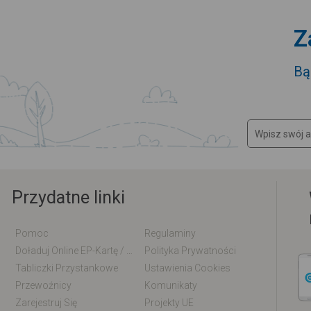
Z
Bą
Przydatne linki
Pomoc
Regulaminy
Doładuj Online EP-Kartę / EM-Kartę
Polityka Prywatności
Tabliczki Przystankowe
Ustawienia Cookies
Przewoźnicy
Komunikaty
Zarejestruj Się
Projekty UE