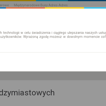
karowe
Międzynarodowe Busy Adres-Adres
h technologii w celu świadczenia i ciągłego ulepszania naszych us
| Bilety
Bilety okresowe
 użytkowników. Wyrażoną zgodę możesz w dowolnym momencie cofną
so. 8 sie.
-- : --
iędzymiastowych