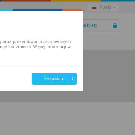
Polski
Twoje bilety
Pomoc
ług oraz prezentowania promowanych
ć lub zmienić. Więcej informacji w
Preferuj bez
przesiadek
Zezwalam
Tylko bilet online