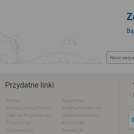
Z
Bą
Przydatne linki
Pomoc
Regulaminy
Doładuj Online EP-Kartę / EM-Kartę
Polityka Prywatności
Tabliczki Przystankowe
Ustawienia Cookies
Przewoźnicy
Komunikaty
Zarejestruj Się
Projekty UE