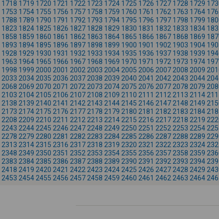
1718
1719
1720
1721
1722
1723
1724
1725
1726
1727
1728
1729
173
1753
1754
1755
1756
1757
1758
1759
1760
1761
1762
1763
1764
176
1788
1789
1790
1791
1792
1793
1794
1795
1796
1797
1798
1799
180
1823
1824
1825
1826
1827
1828
1829
1830
1831
1832
1833
1834
183
1858
1859
1860
1861
1862
1863
1864
1865
1866
1867
1868
1869
187
1893
1894
1895
1896
1897
1898
1899
1900
1901
1902
1903
1904
190
1928
1929
1930
1931
1932
1933
1934
1935
1936
1937
1938
1939
194
1963
1964
1965
1966
1967
1968
1969
1970
1971
1972
1973
1974
197
1998
1999
2000
2001
2002
2003
2004
2005
2006
2007
2008
2009
201
2033
2034
2035
2036
2037
2038
2039
2040
2041
2042
2043
2044
204
2068
2069
2070
2071
2072
2073
2074
2075
2076
2077
2078
2079
208
2103
2104
2105
2106
2107
2108
2109
2110
2111
2112
2113
2114
211
2138
2139
2140
2141
2142
2143
2144
2145
2146
2147
2148
2149
215
2173
2174
2175
2176
2177
2178
2179
2180
2181
2182
2183
2184
218
2208
2209
2210
2211
2212
2213
2214
2215
2216
2217
2218
2219
222
2243
2244
2245
2246
2247
2248
2249
2250
2251
2252
2253
2254
225
2278
2279
2280
2281
2282
2283
2284
2285
2286
2287
2288
2289
229
2313
2314
2315
2316
2317
2318
2319
2320
2321
2322
2323
2324
232
2348
2349
2350
2351
2352
2353
2354
2355
2356
2357
2358
2359
236
2383
2384
2385
2386
2387
2388
2389
2390
2391
2392
2393
2394
239
2418
2419
2420
2421
2422
2423
2424
2425
2426
2427
2428
2429
243
2453
2454
2455
2456
2457
2458
2459
2460
2461
2462
2463
2464
246