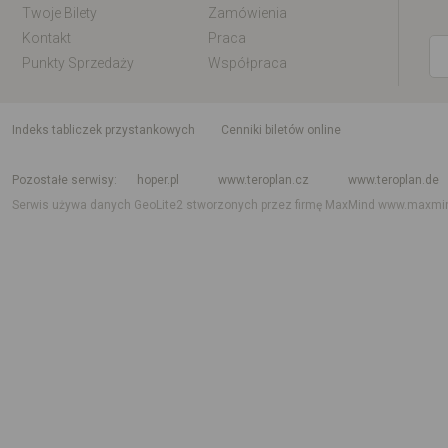
Twoje Bilety
Zamówienia
Kontakt
Praca
Punkty Sprzedaży
Współpraca
indeks tabliczek przystankowych
Cenniki biletów online
Rozkład jazdy krajowy i międzynarodowy
Rozkład jazdy autobusów
Rozk
Pozostałe serwisy
hoper.pl
www.teroplan.cz
www.teroplan.de
Serwis używa danych GeoLite2 stworzonych przez firmę MaxMind
www.maxmi