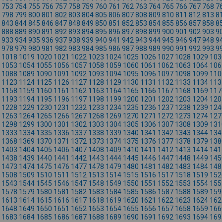
753
754
755
756
757
758
759
760
761
762
763
764
765
766
767
768
7
798
799
800
801
802
803
804
805
806
807
808
809
810
811
812
813
8
843
844
845
846
847
848
849
850
851
852
853
854
855
856
857
858
8
888
889
890
891
892
893
894
895
896
897
898
899
900
901
902
903
9
933
934
935
936
937
938
939
940
941
942
943
944
945
946
947
948
9
978
979
980
981
982
983
984
985
986
987
988
989
990
991
992
993
9
1018
1019
1020
1021
1022
1023
1024
1025
1026
1027
1028
1029
103
1053
1054
1055
1056
1057
1058
1059
1060
1061
1062
1063
1064
106
1088
1089
1090
1091
1092
1093
1094
1095
1096
1097
1098
1099
110
1123
1124
1125
1126
1127
1128
1129
1130
1131
1132
1133
1134
113
1158
1159
1160
1161
1162
1163
1164
1165
1166
1167
1168
1169
117
1193
1194
1195
1196
1197
1198
1199
1200
1201
1202
1203
1204
120
1228
1229
1230
1231
1232
1233
1234
1235
1236
1237
1238
1239
124
1263
1264
1265
1266
1267
1268
1269
1270
1271
1272
1273
1274
127
1298
1299
1300
1301
1302
1303
1304
1305
1306
1307
1308
1309
131
1333
1334
1335
1336
1337
1338
1339
1340
1341
1342
1343
1344
134
1368
1369
1370
1371
1372
1373
1374
1375
1376
1377
1378
1379
138
1403
1404
1405
1406
1407
1408
1409
1410
1411
1412
1413
1414
141
1438
1439
1440
1441
1442
1443
1444
1445
1446
1447
1448
1449
145
1473
1474
1475
1476
1477
1478
1479
1480
1481
1482
1483
1484
148
1508
1509
1510
1511
1512
1513
1514
1515
1516
1517
1518
1519
152
1543
1544
1545
1546
1547
1548
1549
1550
1551
1552
1553
1554
155
1578
1579
1580
1581
1582
1583
1584
1585
1586
1587
1588
1589
159
1613
1614
1615
1616
1617
1618
1619
1620
1621
1622
1623
1624
162
1648
1649
1650
1651
1652
1653
1654
1655
1656
1657
1658
1659
166
1683
1684
1685
1686
1687
1688
1689
1690
1691
1692
1693
1694
169