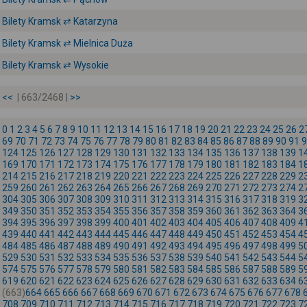
Bilety Kramsk ⇄ Katarzyna
Bilety Kramsk ⇄ Mielnica Duża
Bilety Kramsk ⇄ Wysokie
<<
| 663/2468 |
>>
0
1
2
3
4
5
6
7
8
9
10
11
12
13
14
15
16
17
18
19
20
21
22
23
24
25
26
2
69
70
71
72
73
74
75
76
77
78
79
80
81
82
83
84
85
86
87
88
89
90
91
9
124
125
126
127
128
129
130
131
132
133
134
135
136
137
138
139
1
169
170
171
172
173
174
175
176
177
178
179
180
181
182
183
184
1
214
215
216
217
218
219
220
221
222
223
224
225
226
227
228
229
2
259
260
261
262
263
264
265
266
267
268
269
270
271
272
273
274
2
304
305
306
307
308
309
310
311
312
313
314
315
316
317
318
319
3
349
350
351
352
353
354
355
356
357
358
359
360
361
362
363
364
3
394
395
396
397
398
399
400
401
402
403
404
405
406
407
408
409
4
439
440
441
442
443
444
445
446
447
448
449
450
451
452
453
454
4
484
485
486
487
488
489
490
491
492
493
494
495
496
497
498
499
5
529
530
531
532
533
534
535
536
537
538
539
540
541
542
543
544
5
574
575
576
577
578
579
580
581
582
583
584
585
586
587
588
589
5
619
620
621
622
623
624
625
626
627
628
629
630
631
632
633
634
6
(663)
664
665
666
667
668
669
670
671
672
673
674
675
676
677
678
708
709
710
711
712
713
714
715
716
717
718
719
720
721
722
723
7