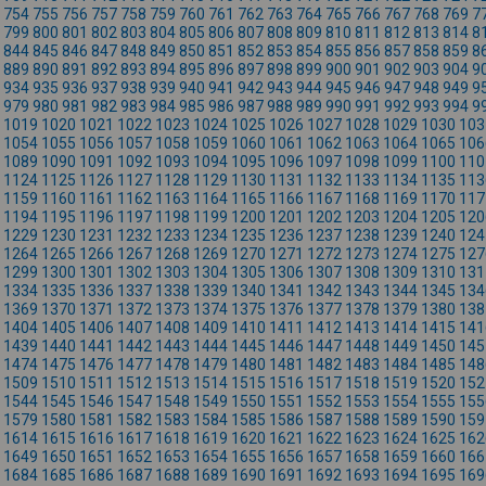
754
755
756
757
758
759
760
761
762
763
764
765
766
767
768
769
7
799
800
801
802
803
804
805
806
807
808
809
810
811
812
813
814
8
844
845
846
847
848
849
850
851
852
853
854
855
856
857
858
859
8
889
890
891
892
893
894
895
896
897
898
899
900
901
902
903
904
9
934
935
936
937
938
939
940
941
942
943
944
945
946
947
948
949
9
979
980
981
982
983
984
985
986
987
988
989
990
991
992
993
994
9
1019
1020
1021
1022
1023
1024
1025
1026
1027
1028
1029
1030
103
1054
1055
1056
1057
1058
1059
1060
1061
1062
1063
1064
1065
106
1089
1090
1091
1092
1093
1094
1095
1096
1097
1098
1099
1100
110
1124
1125
1126
1127
1128
1129
1130
1131
1132
1133
1134
1135
113
1159
1160
1161
1162
1163
1164
1165
1166
1167
1168
1169
1170
117
1194
1195
1196
1197
1198
1199
1200
1201
1202
1203
1204
1205
120
1229
1230
1231
1232
1233
1234
1235
1236
1237
1238
1239
1240
124
1264
1265
1266
1267
1268
1269
1270
1271
1272
1273
1274
1275
127
1299
1300
1301
1302
1303
1304
1305
1306
1307
1308
1309
1310
131
1334
1335
1336
1337
1338
1339
1340
1341
1342
1343
1344
1345
134
1369
1370
1371
1372
1373
1374
1375
1376
1377
1378
1379
1380
138
1404
1405
1406
1407
1408
1409
1410
1411
1412
1413
1414
1415
141
1439
1440
1441
1442
1443
1444
1445
1446
1447
1448
1449
1450
145
1474
1475
1476
1477
1478
1479
1480
1481
1482
1483
1484
1485
148
1509
1510
1511
1512
1513
1514
1515
1516
1517
1518
1519
1520
152
1544
1545
1546
1547
1548
1549
1550
1551
1552
1553
1554
1555
155
1579
1580
1581
1582
1583
1584
1585
1586
1587
1588
1589
1590
159
1614
1615
1616
1617
1618
1619
1620
1621
1622
1623
1624
1625
162
1649
1650
1651
1652
1653
1654
1655
1656
1657
1658
1659
1660
166
1684
1685
1686
1687
1688
1689
1690
1691
1692
1693
1694
1695
169