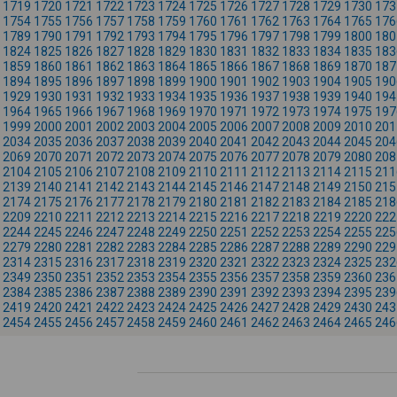
1719
1720
1721
1722
1723
1724
1725
1726
1727
1728
1729
1730
173
1754
1755
1756
1757
1758
1759
1760
1761
1762
1763
1764
1765
176
1789
1790
1791
1792
1793
1794
1795
1796
1797
1798
1799
1800
180
1824
1825
1826
1827
1828
1829
1830
1831
1832
1833
1834
1835
183
1859
1860
1861
1862
1863
1864
1865
1866
1867
1868
1869
1870
187
1894
1895
1896
1897
1898
1899
1900
1901
1902
1903
1904
1905
190
1929
1930
1931
1932
1933
1934
1935
1936
1937
1938
1939
1940
194
1964
1965
1966
1967
1968
1969
1970
1971
1972
1973
1974
1975
197
1999
2000
2001
2002
2003
2004
2005
2006
2007
2008
2009
2010
201
2034
2035
2036
2037
2038
2039
2040
2041
2042
2043
2044
2045
204
2069
2070
2071
2072
2073
2074
2075
2076
2077
2078
2079
2080
208
2104
2105
2106
2107
2108
2109
2110
2111
2112
2113
2114
2115
211
2139
2140
2141
2142
2143
2144
2145
2146
2147
2148
2149
2150
215
2174
2175
2176
2177
2178
2179
2180
2181
2182
2183
2184
2185
218
2209
2210
2211
2212
2213
2214
2215
2216
2217
2218
2219
2220
222
2244
2245
2246
2247
2248
2249
2250
2251
2252
2253
2254
2255
225
2279
2280
2281
2282
2283
2284
2285
2286
2287
2288
2289
2290
229
2314
2315
2316
2317
2318
2319
2320
2321
2322
2323
2324
2325
232
2349
2350
2351
2352
2353
2354
2355
2356
2357
2358
2359
2360
236
2384
2385
2386
2387
2388
2389
2390
2391
2392
2393
2394
2395
239
2419
2420
2421
2422
2423
2424
2425
2426
2427
2428
2429
2430
243
2454
2455
2456
2457
2458
2459
2460
2461
2462
2463
2464
2465
246