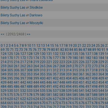
Bilety Suchy Las ⇄ Słodków
Bilety Suchy Las ⇄ Darłowo
Bilety Suchy Las ⇄ Moczyłki
<<
| 2092/2468 |
>>
0
1
2
3
4
5
6
7
8
9
10
11
12
13
14
15
16
17
18
19
20
21
22
23
24
25
26
2
69
70
71
72
73
74
75
76
77
78
79
80
81
82
83
84
85
86
87
88
89
90
91
9
124
125
126
127
128
129
130
131
132
133
134
135
136
137
138
139
1
169
170
171
172
173
174
175
176
177
178
179
180
181
182
183
184
1
214
215
216
217
218
219
220
221
222
223
224
225
226
227
228
229
2
259
260
261
262
263
264
265
266
267
268
269
270
271
272
273
274
2
304
305
306
307
308
309
310
311
312
313
314
315
316
317
318
319
3
349
350
351
352
353
354
355
356
357
358
359
360
361
362
363
364
3
394
395
396
397
398
399
400
401
402
403
404
405
406
407
408
409
4
439
440
441
442
443
444
445
446
447
448
449
450
451
452
453
454
4
484
485
486
487
488
489
490
491
492
493
494
495
496
497
498
499
5
529
530
531
532
533
534
535
536
537
538
539
540
541
542
543
544
5
574
575
576
577
578
579
580
581
582
583
584
585
586
587
588
589
5
619
620
621
622
623
624
625
626
627
628
629
630
631
632
633
634
6
664
665
666
667
668
669
670
671
672
673
674
675
676
677
678
679
6
709
710
711
712
713
714
715
716
717
718
719
720
721
722
723
724
7