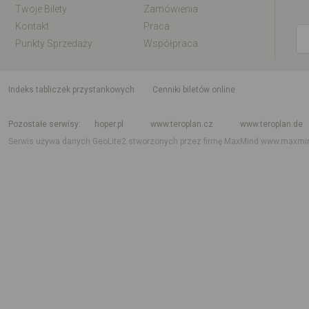
Twoje Bilety
Zamówienia
Kontakt
Praca
Punkty Sprzedaży
Współpraca
indeks tabliczek przystankowych
Cenniki biletów online
Rozkład jazdy krajowy i międzynarodowy
Rozkład jazdy autobusów
Rozk
Pozostałe serwisy
hoper.pl
www.teroplan.cz
www.teroplan.de
Serwis używa danych GeoLite2 stworzonych przez firmę MaxMind
www.maxmi