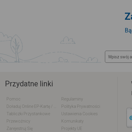
Z
Bą
Przydatne linki
Pomoc
Regulaminy
Doładuj Online EP-Kartę / EM-Kartę
Polityka Prywatności
Tabliczki Przystankowe
Ustawienia Cookies
Przewoźnicy
Komunikaty
Zarejestruj Się
Projekty UE