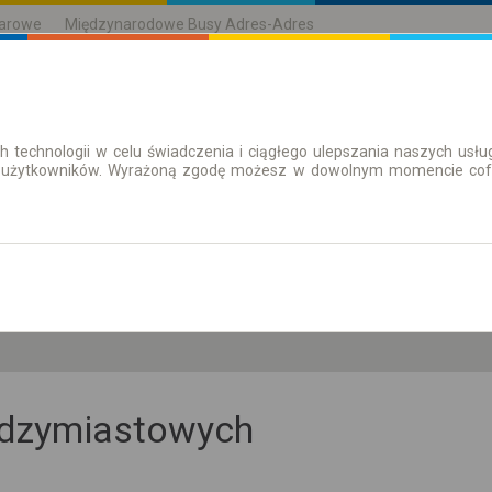
karowe
Międzynarodowe Busy Adres-Adres
h technologii w celu świadczenia i ciągłego ulepszania naszych us
| Bilety
Bilety okresowe
 użytkowników. Wyrażoną zgodę możesz w dowolnym momencie cofną
so. 8 sie.
-- : --
iędzymiastowych