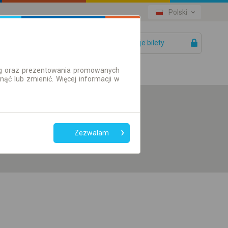
Polski
Twoje bilety
Pomoc
ług oraz prezentowania promowanych
ć lub zmienić. Więcej informacji w
Preferuj bez
przesiadek
Zezwalam
Tylko bilet online