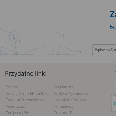
Z
Bą
Przydatne linki
Pomoc
Regulaminy
Doładuj Online EP-Kartę / EM-Kartę
Polityka Prywatności
Tabliczki Przystankowe
Ustawienia Cookies
Przewoźnicy
Komunikaty
Zarejestruj Się
Projekty UE