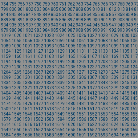
754
755
756
757
758
759
760
761
762
763
764
765
766
767
768
769
7
799
800
801
802
803
804
805
806
807
808
809
810
811
812
813
814
8
844
845
846
847
848
849
850
851
852
853
854
855
856
857
858
859
8
889
890
891
892
893
894
895
896
897
898
899
900
901
902
903
904
9
934
935
936
937
938
939
940
941
942
943
944
945
946
947
948
949
9
979
980
981
982
983
984
985
986
987
988
989
990
991
992
993
994
9
1019
1020
1021
1022
1023
1024
1025
1026
1027
1028
1029
1030
103
1054
1055
1056
1057
1058
1059
1060
1061
1062
1063
1064
1065
106
1089
1090
1091
1092
1093
1094
1095
1096
1097
1098
1099
1100
110
1124
1125
1126
1127
1128
1129
1130
1131
1132
1133
1134
1135
113
1159
1160
1161
1162
1163
1164
1165
1166
1167
1168
1169
1170
117
1194
1195
1196
1197
1198
1199
1200
1201
1202
1203
1204
1205
120
1229
1230
1231
1232
1233
1234
1235
1236
1237
1238
1239
1240
124
1264
1265
1266
1267
1268
1269
1270
1271
1272
1273
1274
1275
127
1299
1300
1301
1302
1303
1304
1305
1306
1307
1308
1309
1310
131
1334
1335
1336
1337
1338
1339
1340
1341
1342
1343
1344
1345
134
1369
1370
1371
1372
1373
1374
1375
1376
1377
1378
1379
1380
138
1404
1405
1406
1407
1408
1409
1410
1411
1412
1413
1414
1415
141
1439
1440
1441
1442
1443
1444
1445
1446
1447
1448
1449
1450
145
1474
1475
1476
1477
1478
1479
1480
1481
1482
1483
1484
1485
148
1509
1510
1511
1512
1513
1514
1515
1516
1517
1518
1519
1520
152
1544
1545
1546
1547
1548
1549
1550
1551
1552
1553
1554
1555
155
1579
1580
1581
1582
1583
1584
1585
1586
1587
1588
1589
1590
159
1614
1615
1616
1617
1618
1619
1620
1621
1622
1623
1624
1625
162
1649
1650
1651
1652
1653
1654
1655
1656
1657
1658
1659
1660
166
1684
1685
1686
1687
1688
1689
1690
1691
1692
1693
1694
1695
169