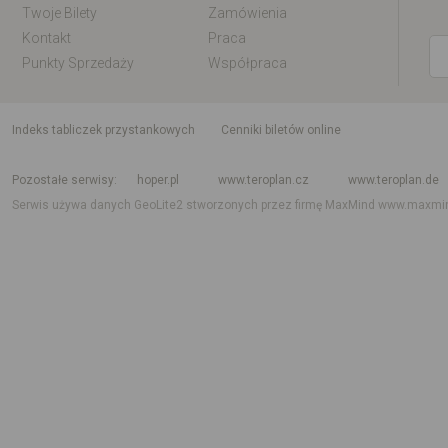
Twoje Bilety
Zamówienia
Kontakt
Praca
Punkty Sprzedaży
Współpraca
indeks tabliczek przystankowych
Cenniki biletów online
Rozkład jazdy krajowy i międzynarodowy
Rozkład jazdy autobusów
Rozk
Pozostałe serwisy
hoper.pl
www.teroplan.cz
www.teroplan.de
Serwis używa danych GeoLite2 stworzonych przez firmę MaxMind
www.maxmi