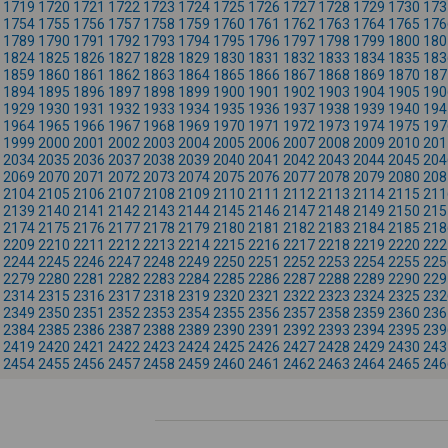
1719
1720
1721
1722
1723
1724
1725
1726
1727
1728
1729
1730
173
1754
1755
1756
1757
1758
1759
1760
1761
1762
1763
1764
1765
176
1789
1790
1791
1792
1793
1794
1795
1796
1797
1798
1799
1800
180
1824
1825
1826
1827
1828
1829
1830
1831
1832
1833
1834
1835
183
1859
1860
1861
1862
1863
1864
1865
1866
1867
1868
1869
1870
187
1894
1895
1896
1897
1898
1899
1900
1901
1902
1903
1904
1905
190
1929
1930
1931
1932
1933
1934
1935
1936
1937
1938
1939
1940
194
1964
1965
1966
1967
1968
1969
1970
1971
1972
1973
1974
1975
197
1999
2000
2001
2002
2003
2004
2005
2006
2007
2008
2009
2010
201
2034
2035
2036
2037
2038
2039
2040
2041
2042
2043
2044
2045
204
2069
2070
2071
2072
2073
2074
2075
2076
2077
2078
2079
2080
208
2104
2105
2106
2107
2108
2109
2110
2111
2112
2113
2114
2115
211
2139
2140
2141
2142
2143
2144
2145
2146
2147
2148
2149
2150
215
2174
2175
2176
2177
2178
2179
2180
2181
2182
2183
2184
2185
218
2209
2210
2211
2212
2213
2214
2215
2216
2217
2218
2219
2220
222
2244
2245
2246
2247
2248
2249
2250
2251
2252
2253
2254
2255
225
2279
2280
2281
2282
2283
2284
2285
2286
2287
2288
2289
2290
229
2314
2315
2316
2317
2318
2319
2320
2321
2322
2323
2324
2325
232
2349
2350
2351
2352
2353
2354
2355
2356
2357
2358
2359
2360
236
2384
2385
2386
2387
2388
2389
2390
2391
2392
2393
2394
2395
239
2419
2420
2421
2422
2423
2424
2425
2426
2427
2428
2429
2430
243
2454
2455
2456
2457
2458
2459
2460
2461
2462
2463
2464
2465
246