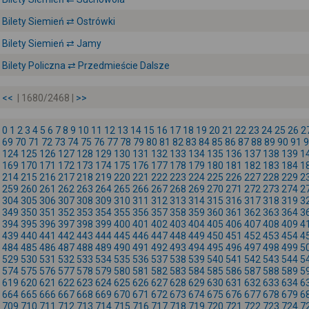
Bilety Siemień ⇄ Ostrówki
Bilety Siemień ⇄ Jamy
Bilety Policzna ⇄ Przedmieście Dalsze
<<
| 1680/2468 |
>>
0
1
2
3
4
5
6
7
8
9
10
11
12
13
14
15
16
17
18
19
20
21
22
23
24
25
26
2
69
70
71
72
73
74
75
76
77
78
79
80
81
82
83
84
85
86
87
88
89
90
91
9
124
125
126
127
128
129
130
131
132
133
134
135
136
137
138
139
1
169
170
171
172
173
174
175
176
177
178
179
180
181
182
183
184
1
214
215
216
217
218
219
220
221
222
223
224
225
226
227
228
229
2
259
260
261
262
263
264
265
266
267
268
269
270
271
272
273
274
2
304
305
306
307
308
309
310
311
312
313
314
315
316
317
318
319
3
349
350
351
352
353
354
355
356
357
358
359
360
361
362
363
364
3
394
395
396
397
398
399
400
401
402
403
404
405
406
407
408
409
4
439
440
441
442
443
444
445
446
447
448
449
450
451
452
453
454
4
484
485
486
487
488
489
490
491
492
493
494
495
496
497
498
499
5
529
530
531
532
533
534
535
536
537
538
539
540
541
542
543
544
5
574
575
576
577
578
579
580
581
582
583
584
585
586
587
588
589
5
619
620
621
622
623
624
625
626
627
628
629
630
631
632
633
634
6
664
665
666
667
668
669
670
671
672
673
674
675
676
677
678
679
6
709
710
711
712
713
714
715
716
717
718
719
720
721
722
723
724
7