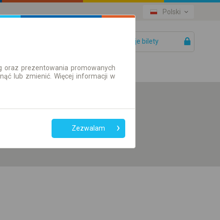
Polski
Twoje bilety
Pomoc
ług oraz prezentowania promowanych
ć lub zmienić. Więcej informacji w
Preferuj bez
przesiadek
Zezwalam
Tylko bilet online