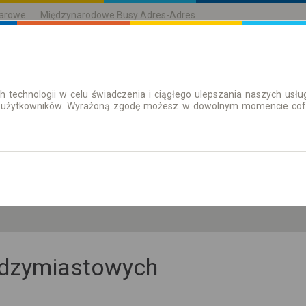
karowe
Międzynarodowe Busy Adres-Adres
h technologii w celu świadczenia i ciągłego ulepszania naszych us
| Bilety
Bilety okresowe
 użytkowników. Wyrażoną zgodę możesz w dowolnym momencie cofną
so. 8 sie.
-- : --
iędzymiastowych