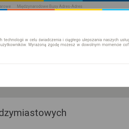
karowe
Międzynarodowe Busy Adres-Adres
h technologii w celu świadczenia i ciągłego ulepszania naszych us
| Bilety
Bilety okresowe
 użytkowników. Wyrażoną zgodę możesz w dowolnym momencie cofną
cz. 6 sie.
-- : --
iędzymiastowych