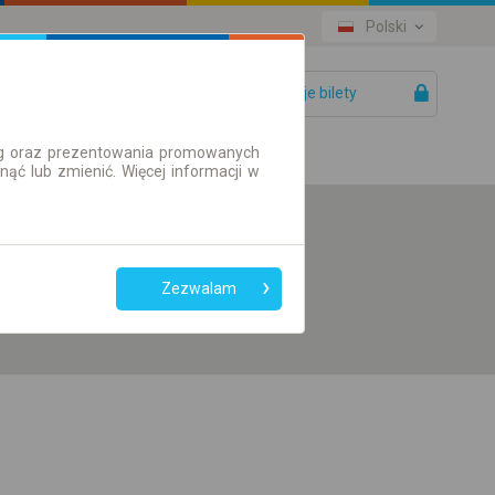
Polski
Twoje bilety
Pomoc
ług oraz prezentowania promowanych
ć lub zmienić. Więcej informacji w
Preferuj bez
przesiadek
Zezwalam
Tylko bilet online