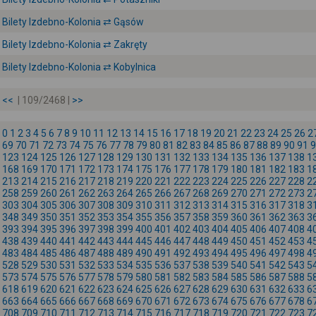
Bilety Izdebno-Kolonia ⇄ Gąsów
Bilety Izdebno-Kolonia ⇄ Zakręty
Bilety Izdebno-Kolonia ⇄ Kobylnica
<<
| 109/2468 |
>>
0
1
2
3
4
5
6
7
8
9
10
11
12
13
14
15
16
17
18
19
20
21
22
23
24
25
26
2
69
70
71
72
73
74
75
76
77
78
79
80
81
82
83
84
85
86
87
88
89
90
91
9
123
124
125
126
127
128
129
130
131
132
133
134
135
136
137
138
1
168
169
170
171
172
173
174
175
176
177
178
179
180
181
182
183
1
213
214
215
216
217
218
219
220
221
222
223
224
225
226
227
228
2
258
259
260
261
262
263
264
265
266
267
268
269
270
271
272
273
2
303
304
305
306
307
308
309
310
311
312
313
314
315
316
317
318
3
348
349
350
351
352
353
354
355
356
357
358
359
360
361
362
363
3
393
394
395
396
397
398
399
400
401
402
403
404
405
406
407
408
4
438
439
440
441
442
443
444
445
446
447
448
449
450
451
452
453
4
483
484
485
486
487
488
489
490
491
492
493
494
495
496
497
498
4
528
529
530
531
532
533
534
535
536
537
538
539
540
541
542
543
5
573
574
575
576
577
578
579
580
581
582
583
584
585
586
587
588
5
618
619
620
621
622
623
624
625
626
627
628
629
630
631
632
633
6
663
664
665
666
667
668
669
670
671
672
673
674
675
676
677
678
6
708
709
710
711
712
713
714
715
716
717
718
719
720
721
722
723
7