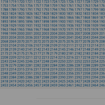
1718
1719
1720
1721
1722
1723
1724
1725
1726
1727
1728
1729
173
1753
1754
1755
1756
1757
1758
1759
1760
1761
1762
1763
1764
176
1788
1789
1790
1791
1792
1793
1794
1795
1796
1797
1798
1799
180
1823
1824
1825
1826
1827
1828
1829
1830
1831
1832
1833
1834
183
1858
1859
1860
1861
1862
1863
1864
1865
1866
1867
1868
1869
187
1893
1894
1895
1896
1897
1898
1899
1900
1901
1902
1903
1904
190
1928
1929
1930
1931
1932
1933
1934
1935
1936
1937
1938
1939
194
1963
1964
1965
1966
1967
1968
1969
1970
1971
1972
1973
1974
197
1998
1999
2000
2001
2002
2003
2004
2005
2006
2007
2008
2009
201
2033
2034
2035
2036
2037
2038
2039
2040
2041
2042
2043
2044
204
2068
2069
2070
2071
2072
2073
2074
2075
2076
2077
2078
2079
208
2103
2104
2105
2106
2107
2108
2109
2110
2111
2112
2113
2114
211
2138
2139
2140
2141
2142
2143
2144
2145
2146
2147
2148
2149
215
2173
2174
2175
2176
2177
2178
2179
2180
2181
2182
2183
2184
218
2208
2209
2210
2211
2212
2213
2214
2215
2216
2217
2218
2219
222
2243
2244
2245
2246
2247
2248
2249
2250
2251
2252
2253
2254
225
2278
2279
2280
2281
2282
2283
2284
2285
2286
2287
2288
2289
229
2313
2314
2315
2316
2317
2318
2319
2320
2321
2322
2323
2324
232
2348
2349
2350
2351
2352
2353
2354
2355
2356
2357
2358
2359
236
2383
2384
2385
2386
2387
2388
2389
2390
2391
2392
2393
2394
239
2418
2419
2420
2421
2422
2423
2424
2425
2426
2427
2428
2429
243
2453
2454
2455
2456
2457
2458
2459
2460
2461
2462
2463
2464
246