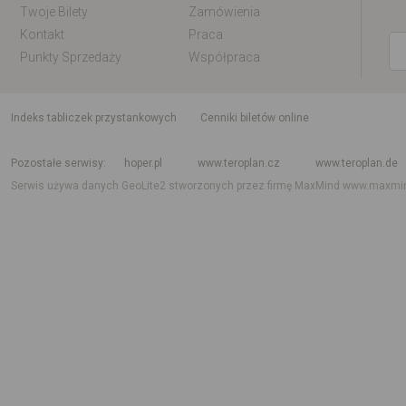
Twoje Bilety
Zamówienia
Kontakt
Praca
Punkty Sprzedaży
Współpraca
indeks tabliczek przystankowych
Cenniki biletów online
Rozkład jazdy krajowy i międzynarodowy
Rozkład jazdy autobusów
Rozk
Pozostałe serwisy
hoper.pl
www.teroplan.cz
www.teroplan.de
Serwis używa danych GeoLite2 stworzonych przez firmę MaxMind
www.maxmi