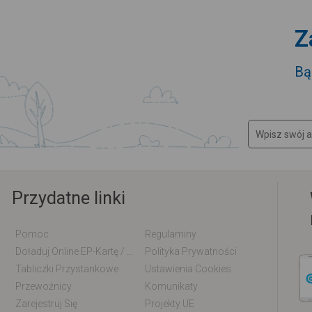
Z
Bą
Przydatne linki
Pomoc
Regulaminy
Doładuj Online EP-Kartę / EM-Kartę
Polityka Prywatności
Tabliczki Przystankowe
Ustawienia Cookies
Przewoźnicy
Komunikaty
Zarejestruj Się
Projekty UE