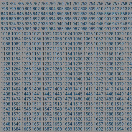
753
754
755
756
757
758
759
760
761
762
763
764
765
766
767
768
7
798
799
800
801
802
803
804
805
806
807
808
809
810
811
812
813
8
843
844
845
846
847
848
849
850
851
852
853
854
855
856
857
858
8
888
889
890
891
892
893
894
895
896
897
898
899
900
901
902
903
9
933
934
935
936
937
938
939
940
941
942
943
944
945
946
947
948
9
978
979
980
981
982
983
984
985
986
987
988
989
990
991
992
993
9
1018
1019
1020
1021
1022
1023
1024
1025
1026
1027
1028
1029
103
1053
1054
1055
1056
1057
1058
1059
1060
1061
1062
1063
1064
106
1088
1089
1090
1091
1092
1093
1094
1095
1096
1097
1098
1099
110
1123
1124
1125
1126
1127
1128
1129
1130
1131
1132
1133
1134
113
1158
1159
1160
1161
1162
1163
1164
1165
1166
1167
1168
1169
117
1193
1194
1195
1196
1197
1198
1199
1200
1201
1202
1203
1204
120
1228
1229
1230
1231
1232
1233
1234
1235
1236
1237
1238
1239
124
1263
1264
1265
1266
1267
1268
1269
1270
1271
1272
1273
1274
127
1298
1299
1300
1301
1302
1303
1304
1305
1306
1307
1308
1309
131
1333
1334
1335
1336
1337
1338
1339
1340
1341
1342
1343
1344
134
1368
1369
1370
1371
1372
1373
1374
1375
1376
1377
1378
1379
138
1403
1404
1405
1406
1407
1408
1409
1410
1411
1412
1413
1414
141
1438
1439
1440
1441
1442
1443
1444
1445
1446
1447
1448
1449
145
1473
1474
1475
1476
1477
1478
1479
1480
1481
1482
1483
1484
148
1508
1509
1510
1511
1512
1513
1514
1515
1516
1517
1518
1519
152
1543
1544
1545
1546
1547
1548
1549
1550
1551
1552
1553
1554
155
1578
1579
1580
1581
1582
1583
1584
1585
1586
1587
1588
1589
159
1613
1614
1615
1616
1617
1618
1619
1620
1621
1622
1623
1624
162
1648
1649
1650
1651
1652
1653
1654
1655
1656
1657
1658
1659
166
1683
1684
1685
1686
1687
1688
1689
1690
1691
1692
1693
1694
169