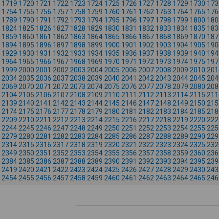
1719
1720
1721
1722
1723
1724
1725
1726
1727
1728
1729
1730
173
1754
1755
1756
1757
1758
1759
1760
1761
1762
1763
1764
1765
176
1789
1790
1791
1792
1793
1794
1795
1796
1797
1798
1799
1800
180
1824
1825
1826
1827
1828
1829
1830
1831
1832
1833
1834
1835
183
1859
1860
1861
1862
1863
1864
1865
1866
1867
1868
1869
1870
187
1894
1895
1896
1897
1898
1899
1900
1901
1902
1903
1904
1905
190
1929
1930
1931
1932
1933
1934
1935
1936
1937
1938
1939
1940
194
1964
1965
1966
1967
1968
1969
1970
1971
1972
1973
1974
1975
197
1999
2000
2001
2002
2003
2004
2005
2006
2007
2008
2009
2010
201
2034
2035
2036
2037
2038
2039
2040
2041
2042
2043
2044
2045
204
2069
2070
2071
2072
2073
2074
2075
2076
2077
2078
2079
2080
208
2104
2105
2106
2107
2108
2109
2110
2111
2112
2113
2114
2115
211
2139
2140
2141
2142
2143
2144
2145
2146
2147
2148
2149
2150
215
2174
2175
2176
2177
2178
2179
2180
2181
2182
2183
2184
2185
218
2209
2210
2211
2212
2213
2214
2215
2216
2217
2218
2219
2220
222
2244
2245
2246
2247
2248
2249
2250
2251
2252
2253
2254
2255
225
2279
2280
2281
2282
2283
2284
2285
2286
2287
2288
2289
2290
229
2314
2315
2316
2317
2318
2319
2320
2321
2322
2323
2324
2325
232
2349
2350
2351
2352
2353
2354
2355
2356
2357
2358
2359
2360
236
2384
2385
2386
2387
2388
2389
2390
2391
2392
2393
2394
2395
239
2419
2420
2421
2422
2423
2424
2425
2426
2427
2428
2429
2430
243
2454
2455
2456
2457
2458
2459
2460
2461
2462
2463
2464
2465
246