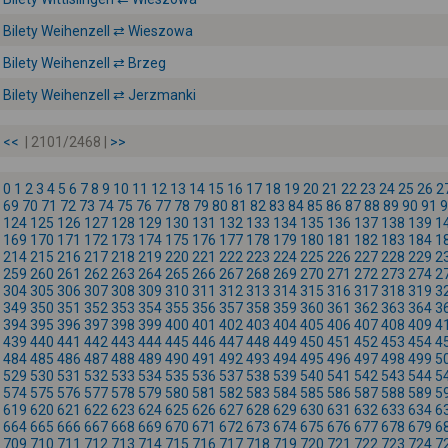
Bilety Weihenzell ⇄ Wieszowa
Bilety Weihenzell ⇄ Brzeg
Bilety Weihenzell ⇄ Jerzmanki
<<
| 2101/2468 |
>>
0
1
2
3
4
5
6
7
8
9
10
11
12
13
14
15
16
17
18
19
20
21
22
23
24
25
26
2
69
70
71
72
73
74
75
76
77
78
79
80
81
82
83
84
85
86
87
88
89
90
91
9
124
125
126
127
128
129
130
131
132
133
134
135
136
137
138
139
1
169
170
171
172
173
174
175
176
177
178
179
180
181
182
183
184
1
214
215
216
217
218
219
220
221
222
223
224
225
226
227
228
229
2
259
260
261
262
263
264
265
266
267
268
269
270
271
272
273
274
2
304
305
306
307
308
309
310
311
312
313
314
315
316
317
318
319
3
349
350
351
352
353
354
355
356
357
358
359
360
361
362
363
364
3
394
395
396
397
398
399
400
401
402
403
404
405
406
407
408
409
4
439
440
441
442
443
444
445
446
447
448
449
450
451
452
453
454
4
484
485
486
487
488
489
490
491
492
493
494
495
496
497
498
499
5
529
530
531
532
533
534
535
536
537
538
539
540
541
542
543
544
5
574
575
576
577
578
579
580
581
582
583
584
585
586
587
588
589
5
619
620
621
622
623
624
625
626
627
628
629
630
631
632
633
634
6
664
665
666
667
668
669
670
671
672
673
674
675
676
677
678
679
6
709
710
711
712
713
714
715
716
717
718
719
720
721
722
723
724
7