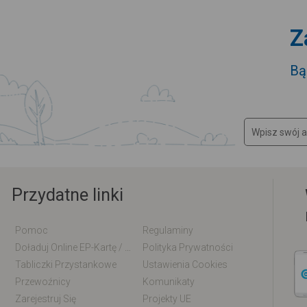
Z
Bą
Przydatne linki
Pomoc
Regulaminy
Doładuj Online EP-Kartę / EM-Kartę
Polityka Prywatności
Tabliczki Przystankowe
Ustawienia Cookies
Przewoźnicy
Komunikaty
Zarejestruj Się
Projekty UE