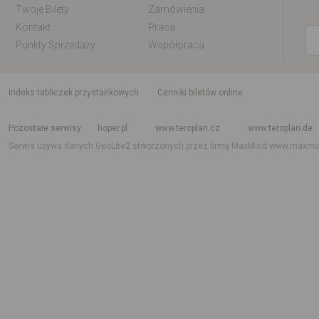
Twoje Bilety
Zamówienia
Kontakt
Praca
Punkty Sprzedaży
Współpraca
indeks tabliczek przystankowych
Cenniki biletów online
Rozkład jazdy krajowy i międzynarodowy
Rozkład jazdy autobusów
Rozk
Pozostałe serwisy
hoper.pl
www.teroplan.cz
www.teroplan.de
Serwis używa danych GeoLite2 stworzonych przez firmę MaxMind
www.maxmi