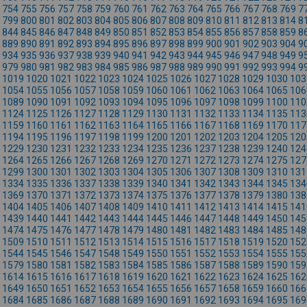
754
755
756
757
758
759
760
761
762
763
764
765
766
767
768
769
7
799
800
801
802
803
804
805
806
807
808
809
810
811
812
813
814
8
844
845
846
847
848
849
850
851
852
853
854
855
856
857
858
859
8
889
890
891
892
893
894
895
896
897
898
899
900
901
902
903
904
9
934
935
936
937
938
939
940
941
942
943
944
945
946
947
948
949
9
979
980
981
982
983
984
985
986
987
988
989
990
991
992
993
994
9
1019
1020
1021
1022
1023
1024
1025
1026
1027
1028
1029
1030
103
1054
1055
1056
1057
1058
1059
1060
1061
1062
1063
1064
1065
106
1089
1090
1091
1092
1093
1094
1095
1096
1097
1098
1099
1100
110
1124
1125
1126
1127
1128
1129
1130
1131
1132
1133
1134
1135
113
1159
1160
1161
1162
1163
1164
1165
1166
1167
1168
1169
1170
117
1194
1195
1196
1197
1198
1199
1200
1201
1202
1203
1204
1205
120
1229
1230
1231
1232
1233
1234
1235
1236
1237
1238
1239
1240
124
1264
1265
1266
1267
1268
1269
1270
1271
1272
1273
1274
1275
127
1299
1300
1301
1302
1303
1304
1305
1306
1307
1308
1309
1310
131
1334
1335
1336
1337
1338
1339
1340
1341
1342
1343
1344
1345
134
1369
1370
1371
1372
1373
1374
1375
1376
1377
1378
1379
1380
138
1404
1405
1406
1407
1408
1409
1410
1411
1412
1413
1414
1415
141
1439
1440
1441
1442
1443
1444
1445
1446
1447
1448
1449
1450
145
1474
1475
1476
1477
1478
1479
1480
1481
1482
1483
1484
1485
148
1509
1510
1511
1512
1513
1514
1515
1516
1517
1518
1519
1520
152
1544
1545
1546
1547
1548
1549
1550
1551
1552
1553
1554
1555
155
1579
1580
1581
1582
1583
1584
1585
1586
1587
1588
1589
1590
159
1614
1615
1616
1617
1618
1619
1620
1621
1622
1623
1624
1625
162
1649
1650
1651
1652
1653
1654
1655
1656
1657
1658
1659
1660
166
1684
1685
1686
1687
1688
1689
1690
1691
1692
1693
1694
1695
169