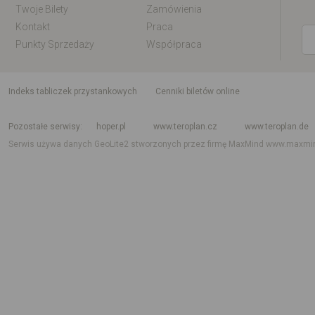
Twoje Bilety
Zamówienia
Kontakt
Praca
Punkty Sprzedaży
Współpraca
indeks tabliczek przystankowych
Cenniki biletów online
Rozkład jazdy krajowy i międzynarodowy
Rozkład jazdy autobusów
Rozk
Pozostałe serwisy
hoper.pl
www.teroplan.cz
www.teroplan.de
Serwis używa danych GeoLite2 stworzonych przez firmę MaxMind
www.maxmi