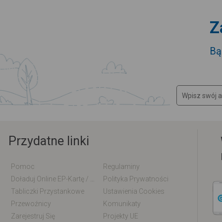
Z
Bą
Przydatne linki
Pomoc
Regulaminy
Doładuj Online EP-Kartę / EM-Kartę
Polityka Prywatności
Tabliczki Przystankowe
Ustawienia Cookies
Przewoźnicy
Komunikaty
Zarejestruj Się
Projekty UE