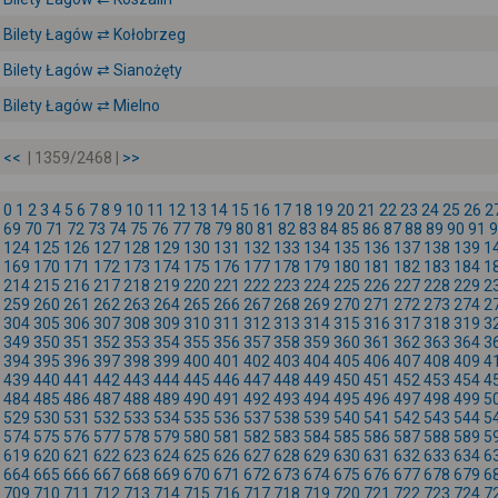
Bilety Łagów ⇄ Kołobrzeg
Bilety Łagów ⇄ Sianożęty
Bilety Łagów ⇄ Mielno
<<
| 1359/2468 |
>>
0
1
2
3
4
5
6
7
8
9
10
11
12
13
14
15
16
17
18
19
20
21
22
23
24
25
26
2
69
70
71
72
73
74
75
76
77
78
79
80
81
82
83
84
85
86
87
88
89
90
91
9
124
125
126
127
128
129
130
131
132
133
134
135
136
137
138
139
1
169
170
171
172
173
174
175
176
177
178
179
180
181
182
183
184
1
214
215
216
217
218
219
220
221
222
223
224
225
226
227
228
229
2
259
260
261
262
263
264
265
266
267
268
269
270
271
272
273
274
2
304
305
306
307
308
309
310
311
312
313
314
315
316
317
318
319
3
349
350
351
352
353
354
355
356
357
358
359
360
361
362
363
364
3
394
395
396
397
398
399
400
401
402
403
404
405
406
407
408
409
4
439
440
441
442
443
444
445
446
447
448
449
450
451
452
453
454
4
484
485
486
487
488
489
490
491
492
493
494
495
496
497
498
499
5
529
530
531
532
533
534
535
536
537
538
539
540
541
542
543
544
5
574
575
576
577
578
579
580
581
582
583
584
585
586
587
588
589
5
619
620
621
622
623
624
625
626
627
628
629
630
631
632
633
634
6
664
665
666
667
668
669
670
671
672
673
674
675
676
677
678
679
6
709
710
711
712
713
714
715
716
717
718
719
720
721
722
723
724
7