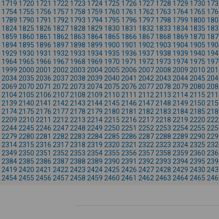
1719
1720
1721
1722
1723
1724
1725
1726
1727
1728
1729
1730
173
1754
1755
1756
1757
1758
1759
1760
1761
1762
1763
1764
1765
176
1789
1790
1791
1792
1793
1794
1795
1796
1797
1798
1799
1800
180
1824
1825
1826
1827
1828
1829
1830
1831
1832
1833
1834
1835
183
1859
1860
1861
1862
1863
1864
1865
1866
1867
1868
1869
1870
187
1894
1895
1896
1897
1898
1899
1900
1901
1902
1903
1904
1905
190
1929
1930
1931
1932
1933
1934
1935
1936
1937
1938
1939
1940
194
1964
1965
1966
1967
1968
1969
1970
1971
1972
1973
1974
1975
197
1999
2000
2001
2002
2003
2004
2005
2006
2007
2008
2009
2010
201
2034
2035
2036
2037
2038
2039
2040
2041
2042
2043
2044
2045
204
2069
2070
2071
2072
2073
2074
2075
2076
2077
2078
2079
2080
208
2104
2105
2106
2107
2108
2109
2110
2111
2112
2113
2114
2115
211
2139
2140
2141
2142
2143
2144
2145
2146
2147
2148
2149
2150
215
2174
2175
2176
2177
2178
2179
2180
2181
2182
2183
2184
2185
218
2209
2210
2211
2212
2213
2214
2215
2216
2217
2218
2219
2220
222
2244
2245
2246
2247
2248
2249
2250
2251
2252
2253
2254
2255
225
2279
2280
2281
2282
2283
2284
2285
2286
2287
2288
2289
2290
229
2314
2315
2316
2317
2318
2319
2320
2321
2322
2323
2324
2325
232
2349
2350
2351
2352
2353
2354
2355
2356
2357
2358
2359
2360
236
2384
2385
2386
2387
2388
2389
2390
2391
2392
2393
2394
2395
239
2419
2420
2421
2422
2423
2424
2425
2426
2427
2428
2429
2430
243
2454
2455
2456
2457
2458
2459
2460
2461
2462
2463
2464
2465
246