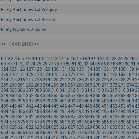
Bilety Bachanowo ⇄ Wiżgóry
Bilety Bachanowo ⇄ Blenda
Bilety Wysokie ⇄ Cisów
<<
| 1641/2468 |
>>
0
1
2
3
4
5
6
7
8
9
10
11
12
13
14
15
16
17
18
19
20
21
22
23
24
25
26
2
69
70
71
72
73
74
75
76
77
78
79
80
81
82
83
84
85
86
87
88
89
90
91
9
124
125
126
127
128
129
130
131
132
133
134
135
136
137
138
139
1
169
170
171
172
173
174
175
176
177
178
179
180
181
182
183
184
1
214
215
216
217
218
219
220
221
222
223
224
225
226
227
228
229
2
259
260
261
262
263
264
265
266
267
268
269
270
271
272
273
274
2
304
305
306
307
308
309
310
311
312
313
314
315
316
317
318
319
3
349
350
351
352
353
354
355
356
357
358
359
360
361
362
363
364
3
394
395
396
397
398
399
400
401
402
403
404
405
406
407
408
409
4
439
440
441
442
443
444
445
446
447
448
449
450
451
452
453
454
4
484
485
486
487
488
489
490
491
492
493
494
495
496
497
498
499
5
529
530
531
532
533
534
535
536
537
538
539
540
541
542
543
544
5
574
575
576
577
578
579
580
581
582
583
584
585
586
587
588
589
5
619
620
621
622
623
624
625
626
627
628
629
630
631
632
633
634
6
664
665
666
667
668
669
670
671
672
673
674
675
676
677
678
679
6
709
710
711
712
713
714
715
716
717
718
719
720
721
722
723
724
7