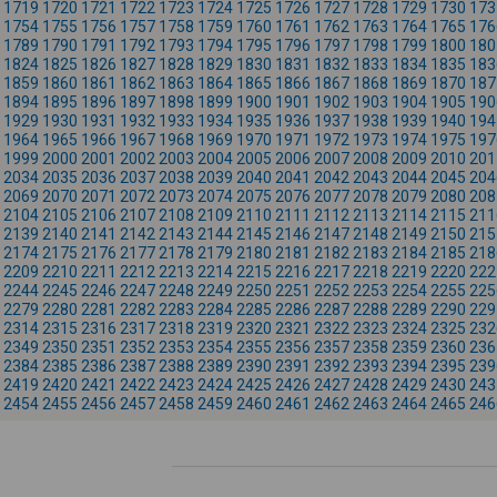
1719
1720
1721
1722
1723
1724
1725
1726
1727
1728
1729
1730
173
1754
1755
1756
1757
1758
1759
1760
1761
1762
1763
1764
1765
176
1789
1790
1791
1792
1793
1794
1795
1796
1797
1798
1799
1800
180
1824
1825
1826
1827
1828
1829
1830
1831
1832
1833
1834
1835
183
1859
1860
1861
1862
1863
1864
1865
1866
1867
1868
1869
1870
187
1894
1895
1896
1897
1898
1899
1900
1901
1902
1903
1904
1905
190
1929
1930
1931
1932
1933
1934
1935
1936
1937
1938
1939
1940
194
1964
1965
1966
1967
1968
1969
1970
1971
1972
1973
1974
1975
197
1999
2000
2001
2002
2003
2004
2005
2006
2007
2008
2009
2010
201
2034
2035
2036
2037
2038
2039
2040
2041
2042
2043
2044
2045
204
2069
2070
2071
2072
2073
2074
2075
2076
2077
2078
2079
2080
208
2104
2105
2106
2107
2108
2109
2110
2111
2112
2113
2114
2115
211
2139
2140
2141
2142
2143
2144
2145
2146
2147
2148
2149
2150
215
2174
2175
2176
2177
2178
2179
2180
2181
2182
2183
2184
2185
218
2209
2210
2211
2212
2213
2214
2215
2216
2217
2218
2219
2220
222
2244
2245
2246
2247
2248
2249
2250
2251
2252
2253
2254
2255
225
2279
2280
2281
2282
2283
2284
2285
2286
2287
2288
2289
2290
229
2314
2315
2316
2317
2318
2319
2320
2321
2322
2323
2324
2325
232
2349
2350
2351
2352
2353
2354
2355
2356
2357
2358
2359
2360
236
2384
2385
2386
2387
2388
2389
2390
2391
2392
2393
2394
2395
239
2419
2420
2421
2422
2423
2424
2425
2426
2427
2428
2429
2430
243
2454
2455
2456
2457
2458
2459
2460
2461
2462
2463
2464
2465
246