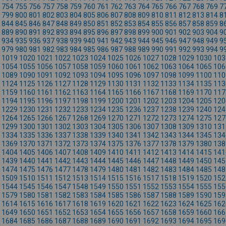
754
755
756
757
758
759
760
761
762
763
764
765
766
767
768
769
7
799
800
801
802
803
804
805
806
807
808
809
810
811
812
813
814
8
844
845
846
847
848
849
850
851
852
853
854
855
856
857
858
859
8
889
890
891
892
893
894
895
896
897
898
899
900
901
902
903
904
9
934
935
936
937
938
939
940
941
942
943
944
945
946
947
948
949
9
979
980
981
982
983
984
985
986
987
988
989
990
991
992
993
994
9
1019
1020
1021
1022
1023
1024
1025
1026
1027
1028
1029
1030
103
1054
1055
1056
1057
1058
1059
1060
1061
1062
1063
1064
1065
106
1089
1090
1091
1092
1093
1094
1095
1096
1097
1098
1099
1100
110
1124
1125
1126
1127
1128
1129
1130
1131
1132
1133
1134
1135
113
1159
1160
1161
1162
1163
1164
1165
1166
1167
1168
1169
1170
117
1194
1195
1196
1197
1198
1199
1200
1201
1202
1203
1204
1205
120
1229
1230
1231
1232
1233
1234
1235
1236
1237
1238
1239
1240
124
1264
1265
1266
1267
1268
1269
1270
1271
1272
1273
1274
1275
127
1299
1300
1301
1302
1303
1304
1305
1306
1307
1308
1309
1310
131
1334
1335
1336
1337
1338
1339
1340
1341
1342
1343
1344
1345
134
1369
1370
1371
1372
1373
1374
1375
1376
1377
1378
1379
1380
138
1404
1405
1406
1407
1408
1409
1410
1411
1412
1413
1414
1415
141
1439
1440
1441
1442
1443
1444
1445
1446
1447
1448
1449
1450
145
1474
1475
1476
1477
1478
1479
1480
1481
1482
1483
1484
1485
148
1509
1510
1511
1512
1513
1514
1515
1516
1517
1518
1519
1520
152
1544
1545
1546
1547
1548
1549
1550
1551
1552
1553
1554
1555
155
1579
1580
1581
1582
1583
1584
1585
1586
1587
1588
1589
1590
159
1614
1615
1616
1617
1618
1619
1620
1621
1622
1623
1624
1625
162
1649
1650
1651
1652
1653
1654
1655
1656
1657
1658
1659
1660
166
1684
1685
1686
1687
1688
1689
1690
1691
1692
1693
1694
1695
169