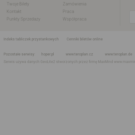
Twoje Bilety
Zamówienia
Kontakt
Praca
Punkty Sprzedaży
Współpraca
indeks tabliczek przystankowych
Cenniki biletów online
Rozkład jazdy krajowy i międzynarodowy
Rozkład jazdy autobusów
Rozk
Pozostałe serwisy
hoper.pl
www.teroplan.cz
www.teroplan.de
Serwis używa danych GeoLite2 stworzonych przez firmę MaxMind
www.maxmi