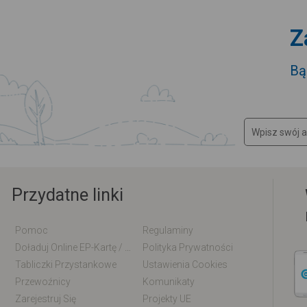
Z
Bą
Przydatne linki
Pomoc
Regulaminy
Doładuj Online EP-Kartę / EM-Kartę
Polityka Prywatności
Tabliczki Przystankowe
Ustawienia Cookies
Przewoźnicy
Komunikaty
Zarejestruj Się
Projekty UE