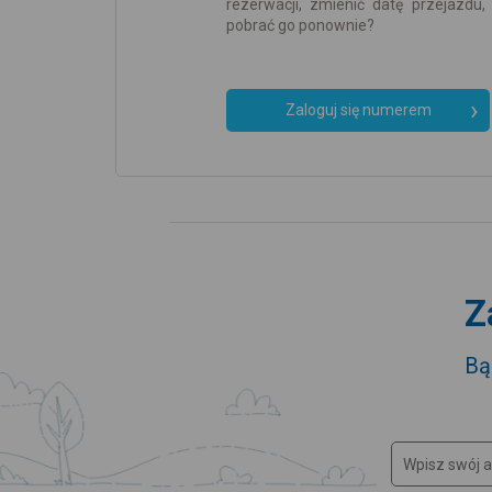
rezerwacji, zmienić datę przejazdu, 
pobrać go ponownie?
Zaloguj się numerem
Z
Bą