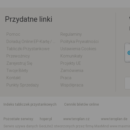
Przydatne linki
Pomoc
Regulaminy
Doładuj Online EP-Kartę / EM-Kartę
Polityka Prywatności
Tabliczki Przystankowe
Ustawienia Cookies
Przewoźnicy
Komunikaty
Zarejestruj Się
Projekty UE
Twoje Bilety
Zamówienia
Kontakt
Praca
Punkty Sprzedaży
Współpraca
indeks tabliczek przystankowych
Cenniki biletów online
Rozkład jazdy krajowy i międzynarodowy
Rozkład jazdy autobusów
Rozk
Pozostałe serwisy
hoper.pl
www.teroplan.cz
www.teroplan.de
Serwis używa danych GeoLite2 stworzonych przez firmę MaxMind
www.maxmi