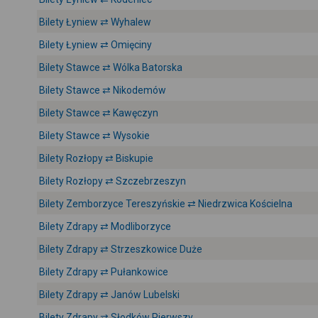
Bilety Łyniew ⇄ Wyhalew
Bilety Łyniew ⇄ Omięciny
Bilety Stawce ⇄ Wólka Batorska
Bilety Stawce ⇄ Nikodemów
Bilety Stawce ⇄ Kawęczyn
Bilety Stawce ⇄ Wysokie
Bilety Rozłopy ⇄ Biskupie
Bilety Rozłopy ⇄ Szczebrzeszyn
Bilety Zemborzyce Tereszyńskie ⇄ Niedrzwica Kościelna
Bilety Zdrapy ⇄ Modliborzyce
Bilety Zdrapy ⇄ Strzeszkowice Duże
Bilety Zdrapy ⇄ Pułankowice
Bilety Zdrapy ⇄ Janów Lubelski
Bilety Zdrapy ⇄ Słodków Pierwszy