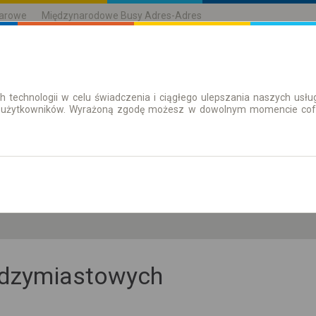
karowe
Międzynarodowe Busy Adres-Adres
h technologii w celu świadczenia i ciągłego ulepszania naszych us
| Bilety
Bilety okresowe
 użytkowników. Wyrażoną zgodę możesz w dowolnym momencie cofną
cz. 6 sie.
-- : --
iędzymiastowych