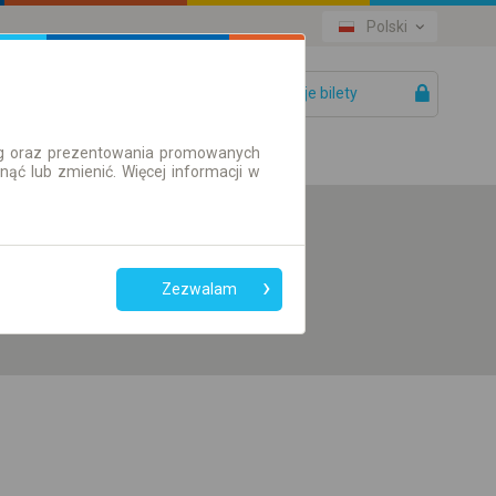
Polski
Twoje bilety
Pomoc
ług oraz prezentowania promowanych
ć lub zmienić. Więcej informacji w
Preferuj bez
przesiadek
Zezwalam
Tylko bilet online