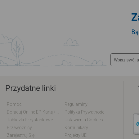
Z
Bą
Przydatne linki
Pomoc
Regulaminy
Doładuj Online EP-Kartę / EM-Kartę
Polityka Prywatności
Tabliczki Przystankowe
Ustawienia Cookies
Przewoźnicy
Komunikaty
Zarejestruj Się
Projekty UE