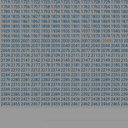
1719
1720
1721
1722
1723
1724
1725
1726
1727
1728
1729
1730
173
1754
1755
1756
1757
1758
1759
1760
1761
1762
1763
1764
1765
176
1789
1790
1791
1792
1793
1794
1795
1796
1797
1798
1799
1800
180
1824
1825
1826
1827
1828
1829
1830
1831
1832
1833
1834
1835
183
1859
1860
1861
1862
1863
1864
1865
1866
1867
1868
1869
1870
187
1894
1895
1896
1897
1898
1899
1900
1901
1902
1903
1904
1905
190
1929
1930
1931
1932
1933
1934
1935
1936
1937
1938
1939
1940
194
1964
1965
1966
1967
1968
1969
1970
1971
1972
1973
1974
1975
197
1999
2000
2001
2002
2003
2004
2005
2006
2007
2008
(2009)
2010
2
2034
2035
2036
2037
2038
2039
2040
2041
2042
2043
2044
2045
204
2069
2070
2071
2072
2073
2074
2075
2076
2077
2078
2079
2080
208
2104
2105
2106
2107
2108
2109
2110
2111
2112
2113
2114
2115
211
2139
2140
2141
2142
2143
2144
2145
2146
2147
2148
2149
2150
215
2174
2175
2176
2177
2178
2179
2180
2181
2182
2183
2184
2185
218
2209
2210
2211
2212
2213
2214
2215
2216
2217
2218
2219
2220
222
2244
2245
2246
2247
2248
2249
2250
2251
2252
2253
2254
2255
225
2279
2280
2281
2282
2283
2284
2285
2286
2287
2288
2289
2290
229
2314
2315
2316
2317
2318
2319
2320
2321
2322
2323
2324
2325
232
2349
2350
2351
2352
2353
2354
2355
2356
2357
2358
2359
2360
236
2384
2385
2386
2387
2388
2389
2390
2391
2392
2393
2394
2395
239
2419
2420
2421
2422
2423
2424
2425
2426
2427
2428
2429
2430
243
2454
2455
2456
2457
2458
2459
2460
2461
2462
2463
2464
2465
246