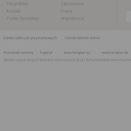
Twoje Bilety
Zamówienia
Kontakt
Praca
Punkty Sprzedaży
Współpraca
indeks tabliczek przystankowych
Cenniki biletów online
Rozkład jazdy krajowy i międzynarodowy
Rozkład jazdy autobusów
Rozk
Pozostałe serwisy
hoper.pl
www.teroplan.cz
www.teroplan.de
Serwis używa danych GeoLite2 stworzonych przez firmę MaxMind
www.maxmi