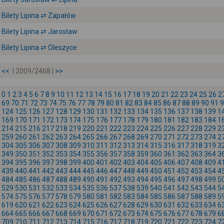
Bilety Lipina ⇄ Zapałów
Bilety Lipina ⇄ Jarosław
Bilety Lipina ⇄ Oleszyce
<<
| 2009/2468 |
>>
0
1
2
3
4
5
6
7
8
9
10
11
12
13
14
15
16
17
18
19
20
21
22
23
24
25
26
2
69
70
71
72
73
74
75
76
77
78
79
80
81
82
83
84
85
86
87
88
89
90
91
9
124
125
126
127
128
129
130
131
132
133
134
135
136
137
138
139
1
169
170
171
172
173
174
175
176
177
178
179
180
181
182
183
184
1
214
215
216
217
218
219
220
221
222
223
224
225
226
227
228
229
2
259
260
261
262
263
264
265
266
267
268
269
270
271
272
273
274
2
304
305
306
307
308
309
310
311
312
313
314
315
316
317
318
319
3
349
350
351
352
353
354
355
356
357
358
359
360
361
362
363
364
3
394
395
396
397
398
399
400
401
402
403
404
405
406
407
408
409
4
439
440
441
442
443
444
445
446
447
448
449
450
451
452
453
454
4
484
485
486
487
488
489
490
491
492
493
494
495
496
497
498
499
5
529
530
531
532
533
534
535
536
537
538
539
540
541
542
543
544
5
574
575
576
577
578
579
580
581
582
583
584
585
586
587
588
589
5
619
620
621
622
623
624
625
626
627
628
629
630
631
632
633
634
6
664
665
666
667
668
669
670
671
672
673
674
675
676
677
678
679
6
709
710
711
712
713
714
715
716
717
718
719
720
721
722
723
724
7