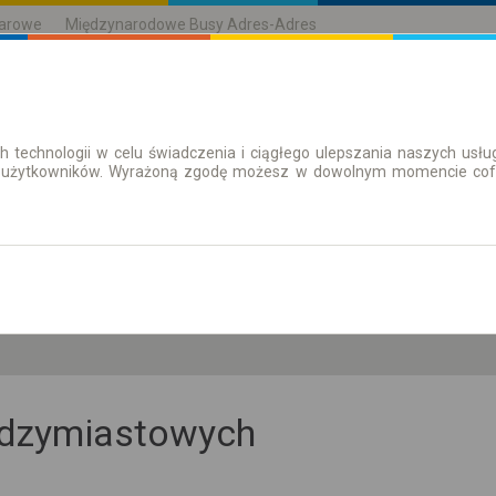
karowe
Międzynarodowe Busy Adres-Adres
h technologii w celu świadczenia i ciągłego ulepszania naszych us
| Bilety
Bilety okresowe
 użytkowników. Wyrażoną zgodę możesz w dowolnym momencie cofną
cz. 6 sie.
-- : --
iędzymiastowych