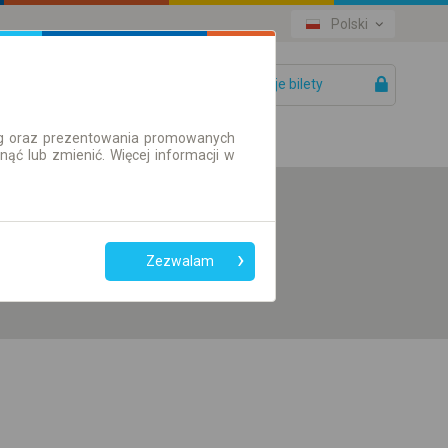
Polski
Twoje bilety
Pomoc
ług oraz prezentowania promowanych
ć lub zmienić. Więcej informacji w
Preferuj bez
przesiadek
Zezwalam
Tylko bilet online