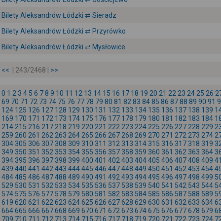
Bilety Aleksandrów Łódzki ⇄ Sieradz
Bilety Aleksandrów Łódzki ⇄ Przyrówko
Bilety Aleksandrów Łódzki ⇄ Mysłowice
<<
| 243/2468 |
>>
0
1
2
3
4
5
6
7
8
9
10
11
12
13
14
15
16
17
18
19
20
21
22
23
24
25
26
2
69
70
71
72
73
74
75
76
77
78
79
80
81
82
83
84
85
86
87
88
89
90
91
9
124
125
126
127
128
129
130
131
132
133
134
135
136
137
138
139
1
169
170
171
172
173
174
175
176
177
178
179
180
181
182
183
184
1
214
215
216
217
218
219
220
221
222
223
224
225
226
227
228
229
2
259
260
261
262
263
264
265
266
267
268
269
270
271
272
273
274
2
304
305
306
307
308
309
310
311
312
313
314
315
316
317
318
319
3
349
350
351
352
353
354
355
356
357
358
359
360
361
362
363
364
3
394
395
396
397
398
399
400
401
402
403
404
405
406
407
408
409
4
439
440
441
442
443
444
445
446
447
448
449
450
451
452
453
454
4
484
485
486
487
488
489
490
491
492
493
494
495
496
497
498
499
5
529
530
531
532
533
534
535
536
537
538
539
540
541
542
543
544
5
574
575
576
577
578
579
580
581
582
583
584
585
586
587
588
589
5
619
620
621
622
623
624
625
626
627
628
629
630
631
632
633
634
6
664
665
666
667
668
669
670
671
672
673
674
675
676
677
678
679
6
709
710
711
712
713
714
715
716
717
718
719
720
721
722
723
724
7