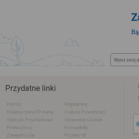
Z
Bą
Przydatne linki
Pomoc
Regulaminy
Doładuj Online EP-Kartę / EM-Kartę
Polityka Prywatności
Tabliczki Przystankowe
Ustawienia Cookies
Przewoźnicy
Komunikaty
Zarejestruj Się
Projekty UE