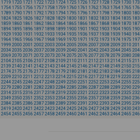
1719
1720
1721
1722
1723
1724
1725
1726
1727
1728
1729
1730
173
1754
1755
1756
1757
1758
1759
1760
1761
1762
1763
1764
1765
176
1789
1790
1791
1792
1793
1794
1795
1796
1797
1798
1799
1800
180
1824
1825
1826
1827
1828
1829
1830
1831
1832
1833
1834
1835
183
1859
1860
1861
1862
1863
1864
1865
1866
1867
1868
1869
1870
187
1894
1895
1896
1897
1898
1899
1900
1901
1902
1903
1904
1905
190
1929
1930
1931
1932
1933
1934
1935
1936
1937
1938
1939
1940
194
1964
1965
1966
1967
1968
1969
1970
1971
1972
1973
1974
1975
197
1999
2000
2001
2002
2003
2004
2005
2006
2007
2008
2009
2010
201
2034
2035
2036
2037
2038
2039
2040
2041
2042
2043
2044
2045
204
2069
2070
2071
2072
2073
2074
2075
2076
2077
2078
2079
2080
208
2104
2105
2106
2107
2108
2109
2110
2111
2112
2113
2114
2115
211
2139
2140
2141
2142
2143
2144
2145
2146
2147
2148
2149
2150
215
2174
2175
2176
2177
2178
2179
2180
2181
2182
2183
2184
2185
218
2209
2210
2211
2212
2213
2214
2215
2216
2217
2218
2219
2220
222
2244
2245
2246
2247
2248
2249
2250
2251
2252
2253
2254
2255
225
2279
2280
2281
2282
2283
2284
2285
2286
2287
2288
2289
2290
229
2314
2315
2316
2317
2318
2319
2320
2321
2322
2323
2324
2325
232
2349
2350
2351
2352
2353
2354
2355
2356
2357
2358
2359
2360
236
2384
2385
2386
2387
2388
2389
2390
2391
2392
2393
2394
2395
239
2419
2420
2421
2422
2423
2424
2425
2426
2427
2428
2429
2430
243
2454
2455
2456
2457
2458
2459
2460
2461
2462
2463
2464
2465
246