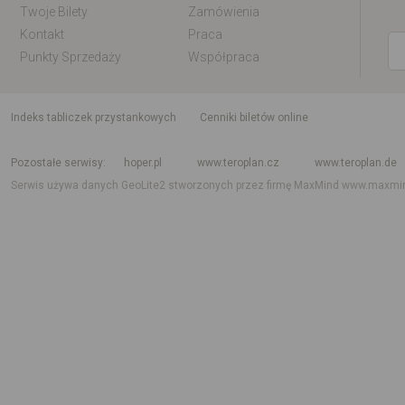
Twoje Bilety
Zamówienia
Kontakt
Praca
Punkty Sprzedaży
Współpraca
indeks tabliczek przystankowych
Cenniki biletów online
Rozkład jazdy krajowy i międzynarodowy
Rozkład jazdy autobusów
Rozk
Pozostałe serwisy
hoper.pl
www.teroplan.cz
www.teroplan.de
Serwis używa danych GeoLite2 stworzonych przez firmę MaxMind
www.maxmi