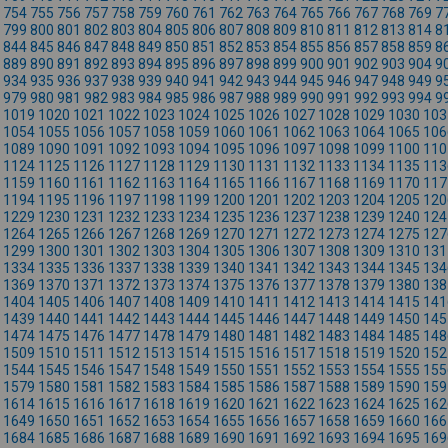
754
755
756
757
758
759
760
761
762
763
764
765
766
767
768
769
7
799
800
801
802
803
804
805
806
807
808
809
810
811
812
813
814
8
844
845
846
847
848
849
850
851
852
853
854
855
856
857
858
859
8
889
890
891
892
893
894
895
896
897
898
899
900
901
902
903
904
9
934
935
936
937
938
939
940
941
942
943
944
945
946
947
948
949
9
979
980
981
982
983
984
985
986
987
988
989
990
991
992
993
994
9
1019
1020
1021
1022
1023
1024
1025
1026
1027
1028
1029
1030
103
1054
1055
1056
1057
1058
1059
1060
1061
1062
1063
1064
1065
106
1089
1090
1091
1092
1093
1094
1095
1096
1097
1098
1099
1100
110
1124
1125
1126
1127
1128
1129
1130
1131
1132
1133
1134
1135
113
1159
1160
1161
1162
1163
1164
1165
1166
1167
1168
1169
1170
117
1194
1195
1196
1197
1198
1199
1200
1201
1202
1203
1204
1205
120
1229
1230
1231
1232
1233
1234
1235
1236
1237
1238
1239
1240
124
1264
1265
1266
1267
1268
1269
1270
1271
1272
1273
1274
1275
127
1299
1300
1301
1302
1303
1304
1305
1306
1307
1308
1309
1310
131
1334
1335
1336
1337
1338
1339
1340
1341
1342
1343
1344
1345
134
1369
1370
1371
1372
1373
1374
1375
1376
1377
1378
1379
1380
138
1404
1405
1406
1407
1408
1409
1410
1411
1412
1413
1414
1415
141
1439
1440
1441
1442
1443
1444
1445
1446
1447
1448
1449
1450
145
1474
1475
1476
1477
1478
1479
1480
1481
1482
1483
1484
1485
148
1509
1510
1511
1512
1513
1514
1515
1516
1517
1518
1519
1520
152
1544
1545
1546
1547
1548
1549
1550
1551
1552
1553
1554
1555
155
1579
1580
1581
1582
1583
1584
1585
1586
1587
1588
1589
1590
159
1614
1615
1616
1617
1618
1619
1620
1621
1622
1623
1624
1625
162
1649
1650
1651
1652
1653
1654
1655
1656
1657
1658
1659
1660
166
1684
1685
1686
1687
1688
1689
1690
1691
1692
1693
1694
1695
169