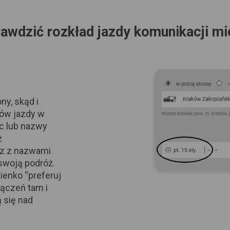
awdzić rozkład jazdy komunikacji mi
ny, skąd i
dów jazdy w
c lub nazwy
ż
z z nazwami
 swoją podróż.
enko “preferuj
ączeń tam i
 się nad