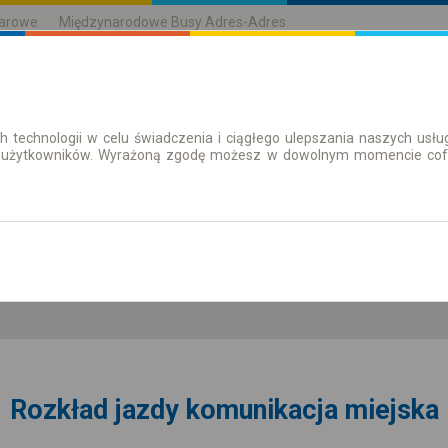
karowe
Międzynarodowe Busy Adres-Adres
h technologii w celu świadczenia i ciągłego ulepszania naszych us
| Bilety
Bilety okresowe
 użytkowników. Wyrażoną zgodę możesz w dowolnym momencie cofną
nd. 9 sie.
-- : --
Rozkład jazdy komunikacja miejska