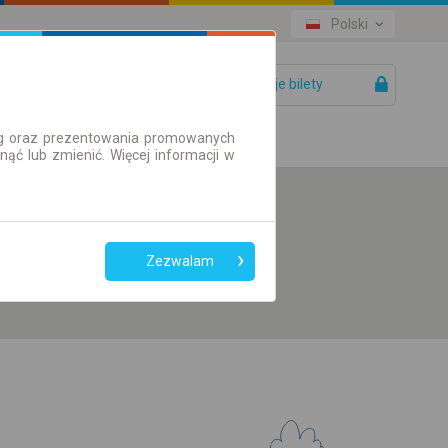
Polski
Twoje bilety
Pomoc
ług oraz prezentowania promowanych
ć lub zmienić. Więcej informacji w
Preferuj bez
przesiadek
Zezwalam
Tylko bilet online