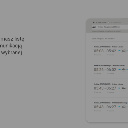
ymasz listę
omunikacją
 wybranej