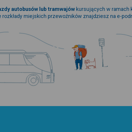
azdy autobusów lub tramwajów
kursujących w ramach k
e rozkłady miejskich przewoźników znajdziesz na
e-podr