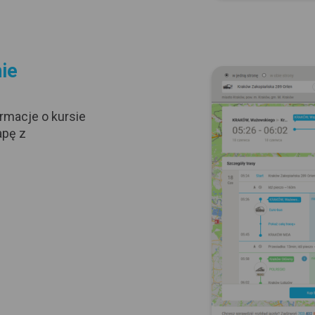
nie
rmacje o kursie
apę z