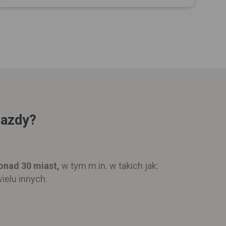
jazdy?
onad 30 miast,
w tym m.in. w takich jak:
ielu innych.