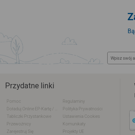
Z
Bą
Przydatne linki
Pomoc
Regulaminy
Doładuj Online EP-Kartę / EM-Kartę
Polityka Prywatności
Tabliczki Przystankowe
Ustawienia Cookies
Przewoźnicy
Komunikaty
Zarejestruj Się
Projekty UE