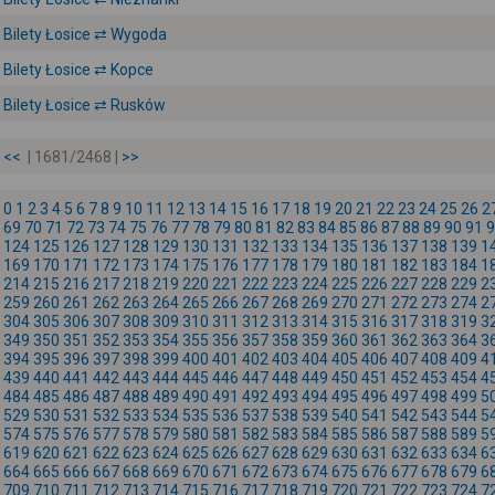
Bilety Łosice ⇄ Wygoda
Bilety Łosice ⇄ Kopce
Bilety Łosice ⇄ Rusków
<<
| 1681/2468 |
>>
0
1
2
3
4
5
6
7
8
9
10
11
12
13
14
15
16
17
18
19
20
21
22
23
24
25
26
2
69
70
71
72
73
74
75
76
77
78
79
80
81
82
83
84
85
86
87
88
89
90
91
9
124
125
126
127
128
129
130
131
132
133
134
135
136
137
138
139
1
169
170
171
172
173
174
175
176
177
178
179
180
181
182
183
184
1
214
215
216
217
218
219
220
221
222
223
224
225
226
227
228
229
2
259
260
261
262
263
264
265
266
267
268
269
270
271
272
273
274
2
304
305
306
307
308
309
310
311
312
313
314
315
316
317
318
319
3
349
350
351
352
353
354
355
356
357
358
359
360
361
362
363
364
3
394
395
396
397
398
399
400
401
402
403
404
405
406
407
408
409
4
439
440
441
442
443
444
445
446
447
448
449
450
451
452
453
454
4
484
485
486
487
488
489
490
491
492
493
494
495
496
497
498
499
5
529
530
531
532
533
534
535
536
537
538
539
540
541
542
543
544
5
574
575
576
577
578
579
580
581
582
583
584
585
586
587
588
589
5
619
620
621
622
623
624
625
626
627
628
629
630
631
632
633
634
6
664
665
666
667
668
669
670
671
672
673
674
675
676
677
678
679
6
709
710
711
712
713
714
715
716
717
718
719
720
721
722
723
724
7