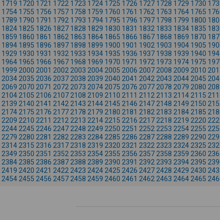
1719
1720
1721
1722
1723
1724
1725
1726
1727
1728
1729
1730
173
1754
1755
1756
1757
1758
1759
1760
1761
1762
1763
1764
1765
176
1789
1790
1791
1792
1793
1794
1795
1796
1797
1798
1799
1800
180
1824
1825
1826
1827
1828
1829
1830
1831
1832
1833
1834
1835
183
1859
1860
1861
1862
1863
1864
1865
1866
1867
1868
1869
1870
187
1894
1895
1896
1897
1898
1899
1900
1901
1902
1903
1904
1905
190
1929
1930
1931
1932
1933
1934
1935
1936
1937
1938
1939
1940
194
1964
1965
1966
1967
1968
1969
1970
1971
1972
1973
1974
1975
197
1999
2000
2001
2002
2003
2004
2005
2006
2007
2008
2009
2010
201
2034
2035
2036
2037
2038
2039
2040
2041
2042
2043
2044
2045
204
2069
2070
2071
2072
2073
2074
2075
2076
2077
2078
2079
2080
208
2104
2105
2106
2107
2108
2109
2110
2111
2112
2113
2114
2115
211
2139
2140
2141
2142
2143
2144
2145
2146
2147
2148
2149
2150
215
2174
2175
2176
2177
2178
2179
2180
2181
2182
2183
2184
2185
218
2209
2210
2211
2212
2213
2214
2215
2216
2217
2218
2219
2220
222
2244
2245
2246
2247
2248
2249
2250
2251
2252
2253
2254
2255
225
2279
2280
2281
2282
2283
2284
2285
2286
2287
2288
2289
2290
229
2314
2315
2316
2317
2318
2319
2320
2321
2322
2323
2324
2325
232
2349
2350
2351
2352
2353
2354
2355
2356
2357
2358
2359
2360
236
2384
2385
2386
2387
2388
2389
2390
2391
2392
2393
2394
2395
239
2419
2420
2421
2422
2423
2424
2425
2426
2427
2428
2429
2430
243
2454
2455
2456
2457
2458
2459
2460
2461
2462
2463
2464
2465
246