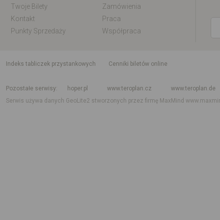
Twoje Bilety
Zamówienia
Kontakt
Praca
Punkty Sprzedaży
Współpraca
indeks tabliczek przystankowych
Cenniki biletów online
Rozkład jazdy krajowy i międzynarodowy
Rozkład jazdy autobusów
Rozk
Pozostałe serwisy
hoper.pl
www.teroplan.cz
www.teroplan.de
Serwis używa danych GeoLite2 stworzonych przez firmę MaxMind
www.maxmi