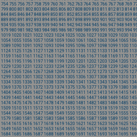
754
755
756
757
758
759
760
761
762
763
764
765
766
767
768
769
7
799
800
801
802
803
804
805
806
807
808
809
810
811
812
813
814
8
844
845
846
847
848
849
850
851
852
853
854
855
856
857
858
859
8
889
890
891
892
893
894
895
896
897
898
899
900
901
902
903
904
9
934
935
936
937
938
939
940
941
942
943
944
945
946
947
948
949
9
979
980
981
982
983
984
985
986
987
988
989
990
991
992
993
994
9
1019
1020
1021
1022
1023
1024
1025
1026
1027
1028
1029
1030
103
1054
1055
1056
1057
1058
1059
1060
1061
1062
1063
1064
1065
106
1089
1090
1091
1092
1093
1094
1095
1096
1097
1098
1099
1100
110
1124
1125
1126
1127
1128
1129
1130
1131
1132
1133
1134
1135
113
1159
1160
1161
1162
1163
1164
1165
1166
1167
1168
1169
1170
117
1194
1195
1196
1197
1198
1199
1200
1201
1202
1203
1204
1205
120
1229
1230
1231
1232
1233
1234
1235
1236
1237
1238
1239
1240
124
1264
1265
1266
1267
1268
1269
1270
1271
1272
1273
1274
1275
127
1299
1300
1301
1302
1303
1304
1305
1306
1307
1308
1309
1310
131
1334
1335
1336
1337
1338
1339
1340
1341
1342
1343
1344
1345
134
1369
1370
1371
1372
1373
1374
1375
1376
1377
1378
1379
1380
138
1404
1405
1406
1407
1408
1409
1410
1411
1412
1413
1414
1415
141
1439
1440
1441
1442
1443
1444
1445
1446
1447
1448
1449
1450
145
1474
1475
1476
1477
1478
1479
1480
1481
1482
1483
1484
1485
148
1509
1510
1511
1512
1513
1514
1515
1516
1517
1518
1519
1520
152
1544
1545
1546
1547
1548
1549
1550
1551
1552
1553
1554
1555
155
1579
1580
1581
1582
1583
1584
1585
1586
1587
1588
1589
1590
159
1614
1615
1616
1617
1618
1619
1620
1621
1622
1623
1624
1625
162
1649
1650
1651
1652
1653
1654
1655
1656
1657
1658
1659
1660
166
1684
1685
1686
1687
1688
1689
1690
1691
1692
1693
1694
1695
169