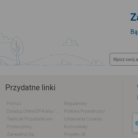
Z
Bą
Przydatne linki
Pomoc
Regulaminy
Doładuj Online EP-Kartę / EM-Kartę
Polityka Prywatności
Tabliczki Przystankowe
Ustawienia Cookies
Przewoźnicy
Komunikaty
Zarejestruj Się
Projekty UE