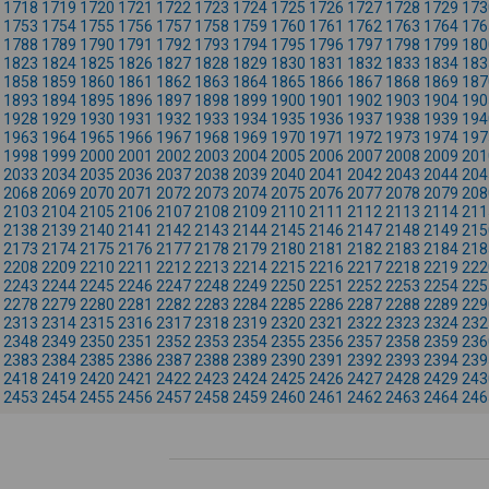
1718
1719
1720
1721
1722
1723
1724
1725
1726
1727
1728
1729
173
1753
1754
1755
1756
1757
1758
1759
1760
1761
1762
1763
1764
176
1788
1789
1790
1791
1792
1793
1794
1795
1796
1797
1798
1799
180
1823
1824
1825
1826
1827
1828
1829
1830
1831
1832
1833
1834
183
1858
1859
1860
1861
1862
1863
1864
1865
1866
1867
1868
1869
187
1893
1894
1895
1896
1897
1898
1899
1900
1901
1902
1903
1904
190
1928
1929
1930
1931
1932
1933
1934
1935
1936
1937
1938
1939
194
1963
1964
1965
1966
1967
1968
1969
1970
1971
1972
1973
1974
197
1998
1999
2000
2001
2002
2003
2004
2005
2006
2007
2008
2009
201
2033
2034
2035
2036
2037
2038
2039
2040
2041
2042
2043
2044
204
2068
2069
2070
2071
2072
2073
2074
2075
2076
2077
2078
2079
208
2103
2104
2105
2106
2107
2108
2109
2110
2111
2112
2113
2114
211
2138
2139
2140
2141
2142
2143
2144
2145
2146
2147
2148
2149
215
2173
2174
2175
2176
2177
2178
2179
2180
2181
2182
2183
2184
218
2208
2209
2210
2211
2212
2213
2214
2215
2216
2217
2218
2219
222
2243
2244
2245
2246
2247
2248
2249
2250
2251
2252
2253
2254
225
2278
2279
2280
2281
2282
2283
2284
2285
2286
2287
2288
2289
229
2313
2314
2315
2316
2317
2318
2319
2320
2321
2322
2323
2324
232
2348
2349
2350
2351
2352
2353
2354
2355
2356
2357
2358
2359
236
2383
2384
2385
2386
2387
2388
2389
2390
2391
2392
2393
2394
239
2418
2419
2420
2421
2422
2423
2424
2425
2426
2427
2428
2429
243
2453
2454
2455
2456
2457
2458
2459
2460
2461
2462
2463
2464
246