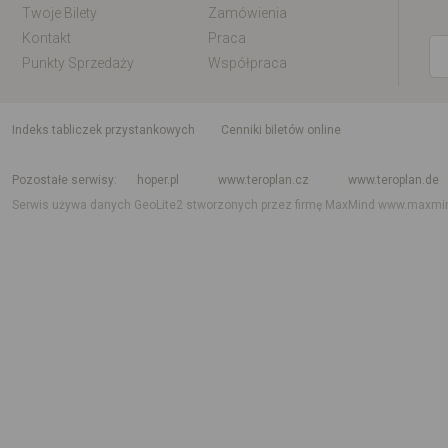
Twoje Bilety
Zamówienia
Kontakt
Praca
Punkty Sprzedaży
Współpraca
indeks tabliczek przystankowych
Cenniki biletów online
Rozkład jazdy krajowy i międzynarodowy
Rozkład jazdy autobusów
Rozk
Pozostałe serwisy
hoper.pl
www.teroplan.cz
www.teroplan.de
Serwis używa danych GeoLite2 stworzonych przez firmę MaxMind
www.maxmi