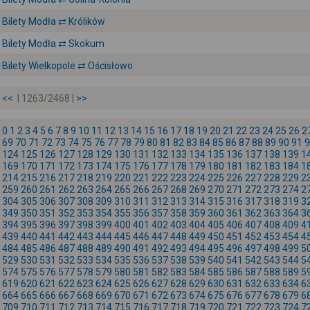
Bilety Modła ⇄ Królików
Bilety Modła ⇄ Skokum
Bilety Wielkopole ⇄ Ościsłowo
<<
| 1263/2468 |
>>
0
1
2
3
4
5
6
7
8
9
10
11
12
13
14
15
16
17
18
19
20
21
22
23
24
25
26
2
69
70
71
72
73
74
75
76
77
78
79
80
81
82
83
84
85
86
87
88
89
90
91
9
124
125
126
127
128
129
130
131
132
133
134
135
136
137
138
139
1
169
170
171
172
173
174
175
176
177
178
179
180
181
182
183
184
1
214
215
216
217
218
219
220
221
222
223
224
225
226
227
228
229
2
259
260
261
262
263
264
265
266
267
268
269
270
271
272
273
274
2
304
305
306
307
308
309
310
311
312
313
314
315
316
317
318
319
3
349
350
351
352
353
354
355
356
357
358
359
360
361
362
363
364
3
394
395
396
397
398
399
400
401
402
403
404
405
406
407
408
409
4
439
440
441
442
443
444
445
446
447
448
449
450
451
452
453
454
4
484
485
486
487
488
489
490
491
492
493
494
495
496
497
498
499
5
529
530
531
532
533
534
535
536
537
538
539
540
541
542
543
544
5
574
575
576
577
578
579
580
581
582
583
584
585
586
587
588
589
5
619
620
621
622
623
624
625
626
627
628
629
630
631
632
633
634
6
664
665
666
667
668
669
670
671
672
673
674
675
676
677
678
679
6
709
710
711
712
713
714
715
716
717
718
719
720
721
722
723
724
7