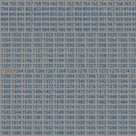
754
755
756
757
758
759
760
761
762
763
764
765
766
767
768
769
7
799
800
801
802
803
804
805
806
807
808
809
810
811
812
813
814
8
844
845
846
847
848
849
850
851
852
853
854
855
856
857
858
859
8
889
890
891
892
893
894
895
896
897
898
899
900
901
902
903
904
9
934
935
936
937
938
939
940
941
942
943
944
945
946
947
948
949
9
979
980
981
982
983
984
985
986
987
988
989
990
991
992
993
994
9
1019
1020
1021
1022
1023
1024
1025
1026
1027
1028
1029
1030
103
1054
1055
1056
1057
1058
1059
1060
1061
1062
1063
1064
1065
106
1089
1090
1091
1092
1093
1094
1095
1096
1097
1098
1099
1100
110
1124
1125
1126
1127
1128
1129
1130
1131
1132
1133
1134
1135
113
1159
1160
1161
1162
1163
1164
1165
1166
1167
1168
1169
1170
117
1194
1195
1196
1197
1198
1199
1200
1201
1202
1203
1204
1205
120
1229
1230
1231
1232
1233
1234
1235
1236
1237
1238
1239
1240
124
(1263)
1264
1265
1266
1267
1268
1269
1270
1271
1272
1273
1274
12
1298
1299
1300
1301
1302
1303
1304
1305
1306
1307
1308
1309
131
1333
1334
1335
1336
1337
1338
1339
1340
1341
1342
1343
1344
134
1368
1369
1370
1371
1372
1373
1374
1375
1376
1377
1378
1379
138
1403
1404
1405
1406
1407
1408
1409
1410
1411
1412
1413
1414
141
1438
1439
1440
1441
1442
1443
1444
1445
1446
1447
1448
1449
145
1473
1474
1475
1476
1477
1478
1479
1480
1481
1482
1483
1484
148
1508
1509
1510
1511
1512
1513
1514
1515
1516
1517
1518
1519
152
1543
1544
1545
1546
1547
1548
1549
1550
1551
1552
1553
1554
155
1578
1579
1580
1581
1582
1583
1584
1585
1586
1587
1588
1589
159
1613
1614
1615
1616
1617
1618
1619
1620
1621
1622
1623
1624
162
1648
1649
1650
1651
1652
1653
1654
1655
1656
1657
1658
1659
166
1683
1684
1685
1686
1687
1688
1689
1690
1691
1692
1693
1694
169