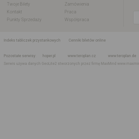
Twoje Bilety
Zamówienia
Kontakt
Praca
Punkty Sprzedaży
Współpraca
indeks tabliczek przystankowych
Cenniki biletów online
Rozkład jazdy krajowy i międzynarodowy
Rozkład jazdy autobusów
Rozk
Pozostałe serwisy
hoper.pl
www.teroplan.cz
www.teroplan.de
Serwis używa danych GeoLite2 stworzonych przez firmę MaxMind
www.maxmi