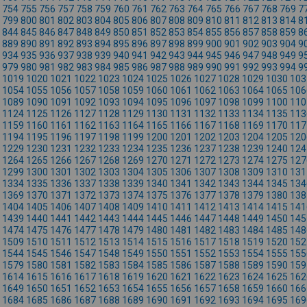
754
755
756
757
758
759
760
761
762
763
764
765
766
767
768
769
7
799
800
801
802
803
804
805
806
807
808
809
810
811
812
813
814
8
844
845
846
847
848
849
850
851
852
853
854
855
856
857
858
859
8
889
890
891
892
893
894
895
896
897
898
899
900
901
902
903
904
9
934
935
936
937
938
939
940
941
942
943
944
945
946
947
948
949
9
979
980
981
982
983
984
985
986
987
988
989
990
991
992
993
994
9
1019
1020
1021
1022
1023
1024
1025
1026
1027
1028
1029
1030
103
1054
1055
1056
1057
1058
1059
1060
1061
1062
1063
1064
1065
106
1089
1090
1091
1092
1093
1094
1095
1096
1097
1098
1099
1100
110
1124
1125
1126
1127
1128
1129
1130
1131
1132
1133
1134
1135
113
1159
1160
1161
1162
1163
1164
1165
1166
1167
1168
1169
1170
117
1194
1195
1196
1197
1198
1199
1200
1201
1202
1203
1204
1205
120
1229
1230
1231
1232
1233
1234
1235
1236
1237
1238
1239
1240
124
1264
1265
1266
1267
1268
1269
1270
1271
1272
1273
1274
1275
127
1299
1300
1301
1302
1303
1304
1305
1306
1307
1308
1309
1310
131
1334
1335
1336
1337
1338
1339
1340
1341
1342
1343
1344
1345
134
1369
1370
1371
1372
1373
1374
1375
1376
1377
1378
1379
1380
138
1404
1405
1406
1407
1408
1409
1410
1411
1412
1413
1414
1415
141
1439
1440
1441
1442
1443
1444
1445
1446
1447
1448
1449
1450
145
1474
1475
1476
1477
1478
1479
1480
1481
1482
1483
1484
1485
148
1509
1510
1511
1512
1513
1514
1515
1516
1517
1518
1519
1520
152
1544
1545
1546
1547
1548
1549
1550
1551
1552
1553
1554
1555
155
1579
1580
1581
1582
1583
1584
1585
1586
1587
1588
1589
1590
159
1614
1615
1616
1617
1618
1619
1620
1621
1622
1623
1624
1625
162
1649
1650
1651
1652
1653
1654
1655
1656
1657
1658
1659
1660
166
1684
1685
1686
1687
1688
1689
1690
1691
1692
1693
1694
1695
169