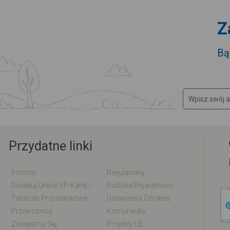
Z
Bą
Przydatne linki
Pomoc
Regulaminy
Doładuj Online EP-Kartę / EM-Kartę
Polityka Prywatności
Tabliczki Przystankowe
Ustawienia Cookies
Przewoźnicy
Komunikaty
Zarejestruj Się
Projekty UE