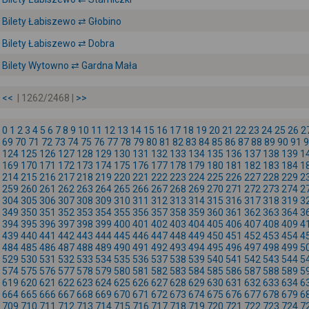
Bilety Łabiszewo ⇄ Głobino
Bilety Łabiszewo ⇄ Dobra
Bilety Wytowno ⇄ Gardna Mała
<<
| 1262/2468 |
>>
0
1
2
3
4
5
6
7
8
9
10
11
12
13
14
15
16
17
18
19
20
21
22
23
24
25
26
2
69
70
71
72
73
74
75
76
77
78
79
80
81
82
83
84
85
86
87
88
89
90
91
9
124
125
126
127
128
129
130
131
132
133
134
135
136
137
138
139
1
169
170
171
172
173
174
175
176
177
178
179
180
181
182
183
184
1
214
215
216
217
218
219
220
221
222
223
224
225
226
227
228
229
2
259
260
261
262
263
264
265
266
267
268
269
270
271
272
273
274
2
304
305
306
307
308
309
310
311
312
313
314
315
316
317
318
319
3
349
350
351
352
353
354
355
356
357
358
359
360
361
362
363
364
3
394
395
396
397
398
399
400
401
402
403
404
405
406
407
408
409
4
439
440
441
442
443
444
445
446
447
448
449
450
451
452
453
454
4
484
485
486
487
488
489
490
491
492
493
494
495
496
497
498
499
5
529
530
531
532
533
534
535
536
537
538
539
540
541
542
543
544
5
574
575
576
577
578
579
580
581
582
583
584
585
586
587
588
589
5
619
620
621
622
623
624
625
626
627
628
629
630
631
632
633
634
6
664
665
666
667
668
669
670
671
672
673
674
675
676
677
678
679
6
709
710
711
712
713
714
715
716
717
718
719
720
721
722
723
724
7