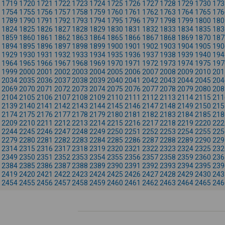
1719
1720
1721
1722
1723
1724
1725
1726
1727
1728
1729
1730
173
1754
1755
1756
1757
1758
1759
1760
1761
1762
1763
1764
1765
176
1789
1790
1791
1792
1793
1794
1795
1796
1797
1798
1799
1800
180
1824
1825
1826
1827
1828
1829
1830
1831
1832
1833
1834
1835
183
1859
1860
1861
1862
1863
1864
1865
1866
1867
1868
1869
1870
187
1894
1895
1896
1897
1898
1899
1900
1901
1902
1903
1904
1905
190
1929
1930
1931
1932
1933
1934
1935
1936
1937
1938
1939
1940
194
1964
1965
1966
1967
1968
1969
1970
1971
1972
1973
1974
1975
197
1999
2000
2001
2002
2003
2004
2005
2006
2007
2008
2009
2010
201
2034
2035
2036
2037
2038
2039
2040
2041
2042
2043
2044
2045
204
2069
2070
2071
2072
2073
2074
2075
2076
2077
2078
2079
2080
208
2104
2105
2106
2107
2108
2109
2110
2111
2112
2113
2114
2115
211
2139
2140
2141
2142
2143
2144
2145
2146
2147
2148
2149
2150
215
2174
2175
2176
2177
2178
2179
2180
2181
2182
2183
2184
2185
218
2209
2210
2211
2212
2213
2214
2215
2216
2217
2218
2219
2220
222
2244
2245
2246
2247
2248
2249
2250
2251
2252
2253
2254
2255
225
2279
2280
2281
2282
2283
2284
2285
2286
2287
2288
2289
2290
229
2314
2315
2316
2317
2318
2319
2320
2321
2322
2323
2324
2325
232
2349
2350
2351
2352
2353
2354
2355
2356
2357
2358
2359
2360
236
2384
2385
2386
2387
2388
2389
2390
2391
2392
2393
2394
2395
239
2419
2420
2421
2422
2423
2424
2425
2426
2427
2428
2429
2430
243
2454
2455
2456
2457
2458
2459
2460
2461
2462
2463
2464
2465
246