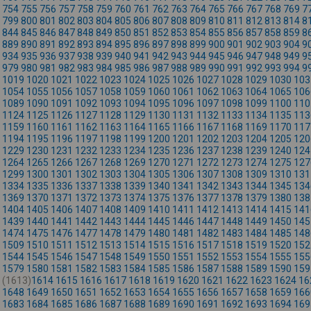
754
755
756
757
758
759
760
761
762
763
764
765
766
767
768
769
7
799
800
801
802
803
804
805
806
807
808
809
810
811
812
813
814
8
844
845
846
847
848
849
850
851
852
853
854
855
856
857
858
859
8
889
890
891
892
893
894
895
896
897
898
899
900
901
902
903
904
9
934
935
936
937
938
939
940
941
942
943
944
945
946
947
948
949
9
979
980
981
982
983
984
985
986
987
988
989
990
991
992
993
994
9
1019
1020
1021
1022
1023
1024
1025
1026
1027
1028
1029
1030
103
1054
1055
1056
1057
1058
1059
1060
1061
1062
1063
1064
1065
106
1089
1090
1091
1092
1093
1094
1095
1096
1097
1098
1099
1100
110
1124
1125
1126
1127
1128
1129
1130
1131
1132
1133
1134
1135
113
1159
1160
1161
1162
1163
1164
1165
1166
1167
1168
1169
1170
117
1194
1195
1196
1197
1198
1199
1200
1201
1202
1203
1204
1205
120
1229
1230
1231
1232
1233
1234
1235
1236
1237
1238
1239
1240
124
1264
1265
1266
1267
1268
1269
1270
1271
1272
1273
1274
1275
127
1299
1300
1301
1302
1303
1304
1305
1306
1307
1308
1309
1310
131
1334
1335
1336
1337
1338
1339
1340
1341
1342
1343
1344
1345
134
1369
1370
1371
1372
1373
1374
1375
1376
1377
1378
1379
1380
138
1404
1405
1406
1407
1408
1409
1410
1411
1412
1413
1414
1415
141
1439
1440
1441
1442
1443
1444
1445
1446
1447
1448
1449
1450
145
1474
1475
1476
1477
1478
1479
1480
1481
1482
1483
1484
1485
148
1509
1510
1511
1512
1513
1514
1515
1516
1517
1518
1519
1520
152
1544
1545
1546
1547
1548
1549
1550
1551
1552
1553
1554
1555
155
1579
1580
1581
1582
1583
1584
1585
1586
1587
1588
1589
1590
159
(1613)
1614
1615
1616
1617
1618
1619
1620
1621
1622
1623
1624
16
1648
1649
1650
1651
1652
1653
1654
1655
1656
1657
1658
1659
166
1683
1684
1685
1686
1687
1688
1689
1690
1691
1692
1693
1694
169