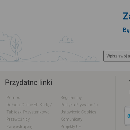
Z
Bą
Przydatne linki
Pomoc
Regulaminy
Doładuj Online EP-Kartę / EM-Kartę
Polityka Prywatności
Tabliczki Przystankowe
Ustawienia Cookies
Przewoźnicy
Komunikaty
Zarejestruj Się
Projekty UE