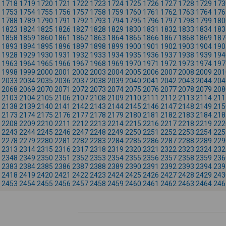
1718
1719
1720
1721
1722
1723
1724
1725
1726
1727
1728
1729
173
1753
1754
1755
1756
1757
1758
1759
1760
1761
1762
1763
1764
176
1788
1789
1790
1791
1792
1793
1794
1795
1796
1797
1798
1799
180
1823
1824
1825
1826
1827
1828
1829
1830
1831
1832
1833
1834
183
1858
1859
1860
1861
1862
1863
1864
1865
1866
1867
1868
1869
187
1893
1894
1895
1896
1897
1898
1899
1900
1901
1902
1903
1904
190
1928
1929
1930
1931
1932
1933
1934
1935
1936
1937
1938
1939
194
1963
1964
1965
1966
1967
1968
1969
1970
1971
1972
1973
1974
197
1998
1999
2000
2001
2002
2003
2004
2005
2006
2007
2008
2009
201
2033
2034
2035
2036
2037
2038
2039
2040
2041
2042
2043
2044
204
2068
2069
2070
2071
2072
2073
2074
2075
2076
2077
2078
2079
208
2103
2104
2105
2106
2107
2108
2109
2110
2111
2112
2113
2114
211
2138
2139
2140
2141
2142
2143
2144
2145
2146
2147
2148
2149
215
2173
2174
2175
2176
2177
2178
2179
2180
2181
2182
2183
2184
218
2208
2209
2210
2211
2212
2213
2214
2215
2216
2217
2218
2219
222
2243
2244
2245
2246
2247
2248
2249
2250
2251
2252
2253
2254
225
2278
2279
2280
2281
2282
2283
2284
2285
2286
2287
2288
2289
229
2313
2314
2315
2316
2317
2318
2319
2320
2321
2322
2323
2324
232
2348
2349
2350
2351
2352
2353
2354
2355
2356
2357
2358
2359
236
2383
2384
2385
2386
2387
2388
2389
2390
2391
2392
2393
2394
239
2418
2419
2420
2421
2422
2423
2424
2425
2426
2427
2428
2429
243
2453
2454
2455
2456
2457
2458
2459
2460
2461
2462
2463
2464
246