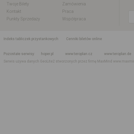
Twoje Bilety
Zamówienia
Kontakt
Praca
Punkty Sprzedaży
Współpraca
indeks tabliczek przystankowych
Cenniki biletów online
Rozkład jazdy krajowy i międzynarodowy
Rozkład jazdy autobusów
Rozk
Pozostałe serwisy
hoper.pl
www.teroplan.cz
www.teroplan.de
Serwis używa danych GeoLite2 stworzonych przez firmę MaxMind
www.maxmi