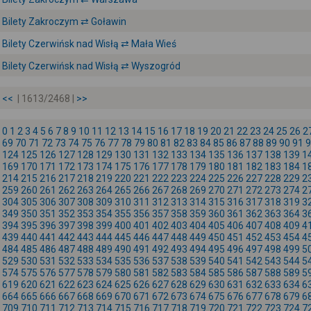
Bilety Zakroczym ⇄ Goławin
Bilety Czerwińsk nad Wisłą ⇄ Mała Wieś
Bilety Czerwińsk nad Wisłą ⇄ Wyszogród
<<
| 1613/2468 |
>>
0
1
2
3
4
5
6
7
8
9
10
11
12
13
14
15
16
17
18
19
20
21
22
23
24
25
26
2
69
70
71
72
73
74
75
76
77
78
79
80
81
82
83
84
85
86
87
88
89
90
91
9
124
125
126
127
128
129
130
131
132
133
134
135
136
137
138
139
1
169
170
171
172
173
174
175
176
177
178
179
180
181
182
183
184
1
214
215
216
217
218
219
220
221
222
223
224
225
226
227
228
229
2
259
260
261
262
263
264
265
266
267
268
269
270
271
272
273
274
2
304
305
306
307
308
309
310
311
312
313
314
315
316
317
318
319
3
349
350
351
352
353
354
355
356
357
358
359
360
361
362
363
364
3
394
395
396
397
398
399
400
401
402
403
404
405
406
407
408
409
4
439
440
441
442
443
444
445
446
447
448
449
450
451
452
453
454
4
484
485
486
487
488
489
490
491
492
493
494
495
496
497
498
499
5
529
530
531
532
533
534
535
536
537
538
539
540
541
542
543
544
5
574
575
576
577
578
579
580
581
582
583
584
585
586
587
588
589
5
619
620
621
622
623
624
625
626
627
628
629
630
631
632
633
634
6
664
665
666
667
668
669
670
671
672
673
674
675
676
677
678
679
6
709
710
711
712
713
714
715
716
717
718
719
720
721
722
723
724
7