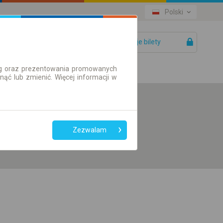
Polski
Twoje bilety
Pomoc
ług oraz prezentowania promowanych
ć lub zmienić. Więcej informacji w
Preferuj bez
przesiadek
Zezwalam
Tylko bilet online