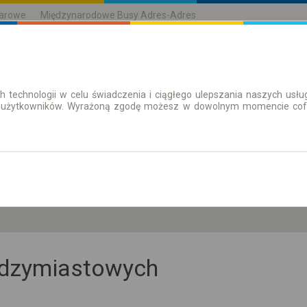
karowe
Międzynarodowe Busy Adres-Adres
h technologii w celu świadczenia i ciągłego ulepszania naszych us
| Bilety
Bilety okresowe
 użytkowników. Wyrażoną zgodę możesz w dowolnym momencie cofną
so. 8 sie.
-- : --
iędzymiastowych