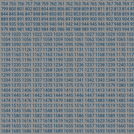
754
755
756
757
758
759
760
761
762
763
764
765
766
767
768
769
7
799
800
801
802
803
804
805
806
807
808
809
810
811
812
813
814
8
844
845
846
847
848
849
850
851
852
853
854
855
856
857
858
859
8
889
890
891
892
893
894
895
896
897
898
899
900
901
902
903
904
9
934
935
936
937
938
939
940
941
942
943
944
945
946
947
948
949
9
979
980
981
982
983
984
985
986
987
988
989
990
991
992
993
994
9
1019
1020
1021
1022
1023
1024
1025
1026
1027
1028
1029
1030
103
1054
1055
1056
1057
1058
1059
1060
1061
1062
1063
1064
1065
106
1089
1090
1091
1092
1093
1094
1095
1096
1097
1098
1099
1100
110
1124
1125
1126
1127
1128
1129
1130
1131
1132
1133
1134
1135
113
1159
1160
1161
1162
1163
1164
1165
1166
1167
1168
1169
1170
117
1194
1195
1196
1197
1198
1199
1200
1201
1202
1203
1204
1205
120
1229
1230
1231
1232
1233
1234
1235
1236
1237
1238
1239
1240
124
1264
1265
1266
1267
1268
1269
1270
1271
1272
1273
1274
1275
127
1299
1300
1301
1302
1303
1304
1305
1306
1307
1308
1309
1310
131
1334
1335
1336
1337
1338
1339
1340
1341
1342
1343
1344
1345
134
1369
1370
1371
1372
1373
1374
1375
1376
1377
1378
1379
1380
138
1404
1405
1406
1407
1408
1409
1410
1411
1412
1413
1414
1415
141
1439
1440
1441
1442
1443
1444
1445
1446
1447
1448
1449
1450
145
1474
1475
1476
1477
1478
1479
1480
1481
1482
1483
1484
1485
148
1509
1510
1511
1512
1513
1514
1515
1516
1517
1518
1519
1520
152
1544
1545
1546
1547
1548
1549
1550
1551
1552
1553
1554
1555
155
1579
1580
1581
1582
1583
1584
1585
1586
1587
1588
1589
1590
159
1614
1615
1616
1617
1618
1619
1620
1621
1622
1623
1624
1625
162
1649
1650
1651
1652
1653
1654
1655
1656
1657
1658
1659
1660
166
1684
1685
1686
1687
1688
1689
1690
1691
1692
1693
1694
1695
169