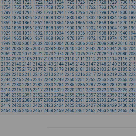
1719
1720
1721
1722
1723
1724
1725
1726
1727
1728
1729
1730
173
1754
1755
1756
1757
1758
1759
1760
1761
1762
1763
1764
1765
176
1789
1790
1791
1792
1793
1794
1795
1796
1797
1798
1799
1800
180
1824
1825
1826
1827
1828
1829
1830
1831
1832
1833
1834
1835
183
1859
1860
1861
1862
1863
1864
1865
1866
1867
1868
1869
1870
187
1894
1895
1896
1897
1898
1899
1900
1901
1902
1903
1904
1905
190
1929
1930
1931
1932
1933
1934
1935
1936
1937
1938
1939
1940
194
1964
1965
1966
1967
1968
1969
1970
1971
1972
1973
1974
1975
197
1999
2000
2001
2002
2003
2004
2005
2006
2007
2008
2009
2010
201
2034
2035
2036
2037
2038
2039
2040
2041
2042
2043
2044
2045
204
2069
2070
2071
2072
2073
2074
2075
2076
2077
2078
2079
2080
208
2104
2105
2106
2107
2108
2109
2110
2111
2112
2113
2114
2115
211
2139
2140
2141
2142
2143
2144
2145
2146
2147
2148
2149
2150
215
2174
2175
2176
2177
2178
2179
2180
2181
2182
2183
2184
2185
218
2209
2210
2211
2212
2213
2214
2215
2216
2217
2218
2219
2220
222
2244
2245
2246
2247
2248
2249
2250
2251
2252
2253
2254
2255
225
2279
2280
2281
2282
2283
2284
2285
2286
2287
2288
2289
2290
229
2314
2315
2316
2317
2318
2319
2320
2321
2322
2323
2324
2325
232
2349
2350
2351
2352
2353
2354
2355
2356
2357
2358
2359
2360
236
2384
2385
2386
2387
2388
2389
2390
2391
2392
2393
2394
2395
239
2419
2420
2421
2422
2423
2424
2425
2426
2427
2428
2429
2430
243
2454
2455
2456
2457
2458
2459
2460
2461
2462
2463
2464
2465
246