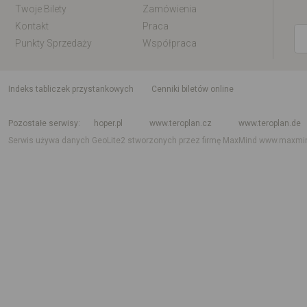
Twoje Bilety
Zamówienia
Kontakt
Praca
Punkty Sprzedaży
Współpraca
indeks tabliczek przystankowych
Cenniki biletów online
Rozkład jazdy krajowy i międzynarodowy
Rozkład jazdy autobusów
Rozk
Pozostałe serwisy
hoper.pl
www.teroplan.cz
www.teroplan.de
Serwis używa danych GeoLite2 stworzonych przez firmę MaxMind
www.maxmi