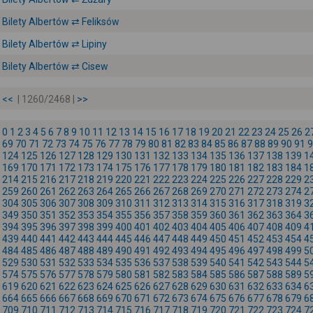
Bilety Albertów ⇄ Feliksów
Bilety Albertów ⇄ Lipiny
Bilety Albertów ⇄ Cisew
<<
| 1260/2468 |
>>
0
1
2
3
4
5
6
7
8
9
10
11
12
13
14
15
16
17
18
19
20
21
22
23
24
25
26
2
69
70
71
72
73
74
75
76
77
78
79
80
81
82
83
84
85
86
87
88
89
90
91
9
124
125
126
127
128
129
130
131
132
133
134
135
136
137
138
139
1
169
170
171
172
173
174
175
176
177
178
179
180
181
182
183
184
1
214
215
216
217
218
219
220
221
222
223
224
225
226
227
228
229
2
259
260
261
262
263
264
265
266
267
268
269
270
271
272
273
274
2
304
305
306
307
308
309
310
311
312
313
314
315
316
317
318
319
3
349
350
351
352
353
354
355
356
357
358
359
360
361
362
363
364
3
394
395
396
397
398
399
400
401
402
403
404
405
406
407
408
409
4
439
440
441
442
443
444
445
446
447
448
449
450
451
452
453
454
4
484
485
486
487
488
489
490
491
492
493
494
495
496
497
498
499
5
529
530
531
532
533
534
535
536
537
538
539
540
541
542
543
544
5
574
575
576
577
578
579
580
581
582
583
584
585
586
587
588
589
5
619
620
621
622
623
624
625
626
627
628
629
630
631
632
633
634
6
664
665
666
667
668
669
670
671
672
673
674
675
676
677
678
679
6
709
710
711
712
713
714
715
716
717
718
719
720
721
722
723
724
7