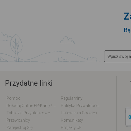
Z
Bą
Przydatne linki
Pomoc
Regulaminy
Doładuj Online EP-Kartę / EM-Kartę
Polityka Prywatności
Tabliczki Przystankowe
Ustawienia Cookies
Przewoźnicy
Komunikaty
Zarejestruj Się
Projekty UE