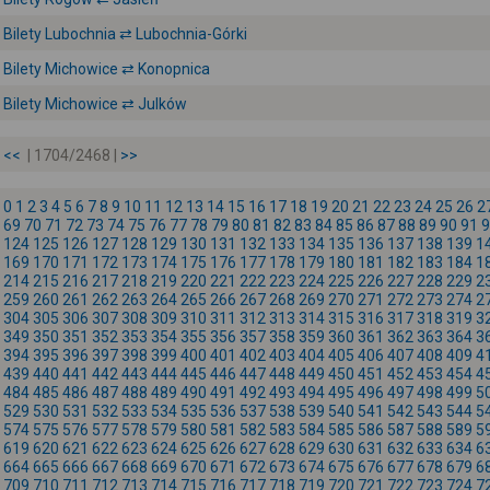
Bilety Lubochnia ⇄ Lubochnia-Górki
Bilety Michowice ⇄ Konopnica
Bilety Michowice ⇄ Julków
<<
| 1704/2468 |
>>
0
1
2
3
4
5
6
7
8
9
10
11
12
13
14
15
16
17
18
19
20
21
22
23
24
25
26
2
69
70
71
72
73
74
75
76
77
78
79
80
81
82
83
84
85
86
87
88
89
90
91
9
124
125
126
127
128
129
130
131
132
133
134
135
136
137
138
139
1
169
170
171
172
173
174
175
176
177
178
179
180
181
182
183
184
1
214
215
216
217
218
219
220
221
222
223
224
225
226
227
228
229
2
259
260
261
262
263
264
265
266
267
268
269
270
271
272
273
274
2
304
305
306
307
308
309
310
311
312
313
314
315
316
317
318
319
3
349
350
351
352
353
354
355
356
357
358
359
360
361
362
363
364
3
394
395
396
397
398
399
400
401
402
403
404
405
406
407
408
409
4
439
440
441
442
443
444
445
446
447
448
449
450
451
452
453
454
4
484
485
486
487
488
489
490
491
492
493
494
495
496
497
498
499
5
529
530
531
532
533
534
535
536
537
538
539
540
541
542
543
544
5
574
575
576
577
578
579
580
581
582
583
584
585
586
587
588
589
5
619
620
621
622
623
624
625
626
627
628
629
630
631
632
633
634
6
664
665
666
667
668
669
670
671
672
673
674
675
676
677
678
679
6
709
710
711
712
713
714
715
716
717
718
719
720
721
722
723
724
7