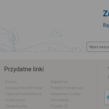
Z
Bą
Przydatne linki
Pomoc
Regulaminy
Doładuj Online EP-Kartę / EM-Kartę
Polityka Prywatności
Tabliczki Przystankowe
Ustawienia Cookies
Przewoźnicy
Komunikaty
Zarejestruj Się
Projekty UE