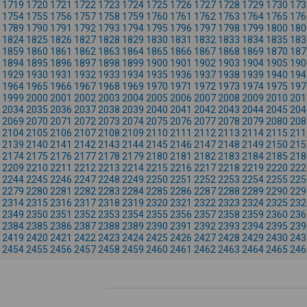
1719
1720
1721
1722
1723
1724
1725
1726
1727
1728
1729
1730
173
1754
1755
1756
1757
1758
1759
1760
1761
1762
1763
1764
1765
176
1789
1790
1791
1792
1793
1794
1795
1796
1797
1798
1799
1800
180
1824
1825
1826
1827
1828
1829
1830
1831
1832
1833
1834
1835
183
1859
1860
1861
1862
1863
1864
1865
1866
1867
1868
1869
1870
187
1894
1895
1896
1897
1898
1899
1900
1901
1902
1903
1904
1905
190
1929
1930
1931
1932
1933
1934
1935
1936
1937
1938
1939
1940
194
1964
1965
1966
1967
1968
1969
1970
1971
1972
1973
1974
1975
197
1999
2000
2001
2002
2003
2004
2005
2006
2007
2008
2009
2010
201
2034
2035
2036
2037
2038
2039
2040
2041
2042
2043
2044
2045
204
2069
2070
2071
2072
2073
2074
2075
2076
2077
2078
2079
2080
208
2104
2105
2106
2107
2108
2109
2110
2111
2112
2113
2114
2115
211
2139
2140
2141
2142
2143
2144
2145
2146
2147
2148
2149
2150
215
2174
2175
2176
2177
2178
2179
2180
2181
2182
2183
2184
2185
218
2209
2210
2211
2212
2213
2214
2215
2216
2217
2218
2219
2220
222
2244
2245
2246
2247
2248
2249
2250
2251
2252
2253
2254
2255
225
2279
2280
2281
2282
2283
2284
2285
2286
2287
2288
2289
2290
229
2314
2315
2316
2317
2318
2319
2320
2321
2322
2323
2324
2325
232
2349
2350
2351
2352
2353
2354
2355
2356
2357
2358
2359
2360
236
2384
2385
2386
2387
2388
2389
2390
2391
2392
2393
2394
2395
239
2419
2420
2421
2422
2423
2424
2425
2426
2427
2428
2429
2430
243
2454
2455
2456
2457
2458
2459
2460
2461
2462
2463
2464
2465
246