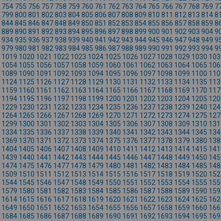
754
755
756
757
758
759
760
761
762
763
764
765
766
767
768
769
7
799
800
801
802
803
804
805
806
807
808
809
810
811
812
813
814
8
844
845
846
847
848
849
850
851
852
853
854
855
856
857
858
859
8
889
890
891
892
893
894
895
896
897
898
899
900
901
902
903
904
9
934
935
936
937
938
939
940
941
942
943
944
945
946
947
948
949
9
979
980
981
982
983
984
985
986
987
988
989
990
991
992
993
994
9
1019
1020
1021
1022
1023
1024
1025
1026
1027
1028
1029
1030
103
1054
1055
1056
1057
1058
1059
1060
1061
1062
1063
1064
1065
106
1089
1090
1091
1092
1093
1094
1095
1096
1097
1098
1099
1100
110
1124
1125
1126
1127
1128
1129
1130
1131
1132
1133
1134
1135
113
1159
1160
1161
1162
1163
1164
1165
1166
1167
1168
1169
1170
117
1194
1195
1196
1197
1198
1199
1200
1201
1202
1203
1204
1205
120
1229
1230
1231
1232
1233
1234
1235
1236
1237
1238
1239
1240
124
1264
1265
1266
1267
1268
1269
1270
1271
1272
1273
1274
1275
127
1299
1300
1301
1302
1303
1304
1305
1306
1307
1308
1309
1310
131
1334
1335
1336
1337
1338
1339
1340
1341
1342
1343
1344
1345
134
1369
1370
1371
1372
1373
1374
1375
1376
1377
1378
1379
1380
138
1404
1405
1406
1407
1408
1409
1410
1411
1412
1413
1414
1415
141
1439
1440
1441
1442
1443
1444
1445
1446
1447
1448
1449
1450
145
1474
1475
1476
1477
1478
1479
1480
1481
1482
1483
1484
1485
148
1509
1510
1511
1512
1513
1514
1515
1516
1517
1518
1519
1520
152
1544
1545
1546
1547
1548
1549
1550
1551
1552
1553
1554
1555
155
1579
1580
1581
1582
1583
1584
1585
1586
1587
1588
1589
1590
159
1614
1615
1616
1617
1618
1619
1620
1621
1622
1623
1624
1625
162
1649
1650
1651
1652
1653
1654
1655
1656
1657
1658
1659
1660
166
1684
1685
1686
1687
1688
1689
1690
1691
1692
1693
1694
1695
169