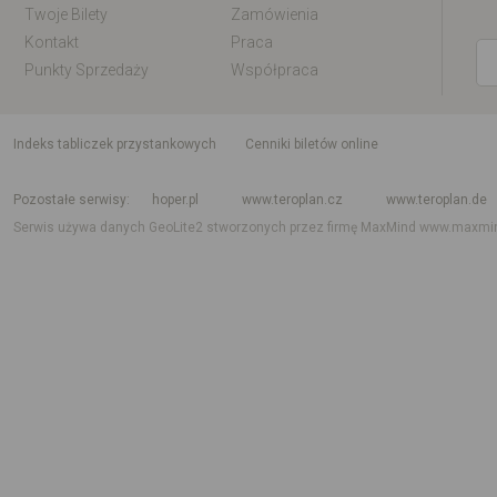
Twoje Bilety
Zamówienia
Kontakt
Praca
Punkty Sprzedaży
Współpraca
indeks tabliczek przystankowych
Cenniki biletów online
Rozkład jazdy krajowy i międzynarodowy
Rozkład jazdy autobusów
Rozk
Pozostałe serwisy
hoper.pl
www.teroplan.cz
www.teroplan.de
Serwis używa danych GeoLite2 stworzonych przez firmę MaxMind
www.maxmi