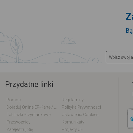
Z
Bą
Przydatne linki
Pomoc
Regulaminy
Doładuj Online EP-Kartę / EM-Kartę
Polityka Prywatności
Tabliczki Przystankowe
Ustawienia Cookies
Przewoźnicy
Komunikaty
Zarejestruj Się
Projekty UE