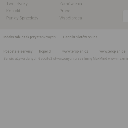
Twoje Bilety
Zamówienia
Kontakt
Praca
Punkty Sprzedaży
Współpraca
indeks tabliczek przystankowych
Cenniki biletów online
Rozkład jazdy krajowy i międzynarodowy
Rozkład jazdy autobusów
Rozk
Pozostałe serwisy
hoper.pl
www.teroplan.cz
www.teroplan.de
Serwis używa danych GeoLite2 stworzonych przez firmę MaxMind
www.maxmi