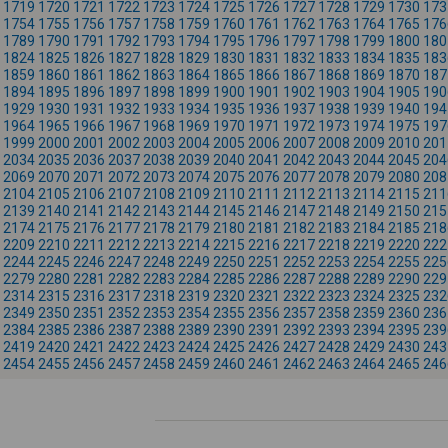
1719
1720
1721
1722
1723
1724
1725
1726
1727
1728
1729
1730
173
1754
1755
1756
1757
1758
1759
1760
1761
1762
1763
1764
1765
176
1789
1790
1791
1792
1793
1794
1795
1796
1797
1798
1799
1800
180
1824
1825
1826
1827
1828
1829
1830
1831
1832
1833
1834
1835
183
1859
1860
1861
1862
1863
1864
1865
1866
1867
1868
1869
1870
187
1894
1895
1896
1897
1898
1899
1900
1901
1902
1903
1904
1905
190
1929
1930
1931
1932
1933
1934
1935
1936
1937
1938
1939
1940
194
1964
1965
1966
1967
1968
1969
1970
1971
1972
1973
1974
1975
197
1999
2000
2001
2002
2003
2004
2005
2006
2007
2008
2009
2010
201
2034
2035
2036
2037
2038
2039
2040
2041
2042
2043
2044
2045
204
2069
2070
2071
2072
2073
2074
2075
2076
2077
2078
2079
2080
208
2104
2105
2106
2107
2108
2109
2110
2111
2112
2113
2114
2115
211
2139
2140
2141
2142
2143
2144
2145
2146
2147
2148
2149
2150
215
2174
2175
2176
2177
2178
2179
2180
2181
2182
2183
2184
2185
218
2209
2210
2211
2212
2213
2214
2215
2216
2217
2218
2219
2220
222
2244
2245
2246
2247
2248
2249
2250
2251
2252
2253
2254
2255
225
2279
2280
2281
2282
2283
2284
2285
2286
2287
2288
2289
2290
229
2314
2315
2316
2317
2318
2319
2320
2321
2322
2323
2324
2325
232
2349
2350
2351
2352
2353
2354
2355
2356
2357
2358
2359
2360
236
2384
2385
2386
2387
2388
2389
2390
2391
2392
2393
2394
2395
239
2419
2420
2421
2422
2423
2424
2425
2426
2427
2428
2429
2430
243
2454
2455
2456
2457
2458
2459
2460
2461
2462
2463
2464
2465
246