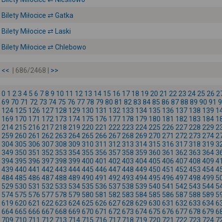
Bilety Miłocice ⇄ Gatka
Bilety Miłocice ⇄ Laski
Bilety Miłocice ⇄ Chlebowo
<<
| 686/2468 |
>>
0
1
2
3
4
5
6
7
8
9
10
11
12
13
14
15
16
17
18
19
20
21
22
23
24
25
26
2
69
70
71
72
73
74
75
76
77
78
79
80
81
82
83
84
85
86
87
88
89
90
91
9
124
125
126
127
128
129
130
131
132
133
134
135
136
137
138
139
1
169
170
171
172
173
174
175
176
177
178
179
180
181
182
183
184
1
214
215
216
217
218
219
220
221
222
223
224
225
226
227
228
229
2
259
260
261
262
263
264
265
266
267
268
269
270
271
272
273
274
2
304
305
306
307
308
309
310
311
312
313
314
315
316
317
318
319
3
349
350
351
352
353
354
355
356
357
358
359
360
361
362
363
364
3
394
395
396
397
398
399
400
401
402
403
404
405
406
407
408
409
4
439
440
441
442
443
444
445
446
447
448
449
450
451
452
453
454
4
484
485
486
487
488
489
490
491
492
493
494
495
496
497
498
499
5
529
530
531
532
533
534
535
536
537
538
539
540
541
542
543
544
5
574
575
576
577
578
579
580
581
582
583
584
585
586
587
588
589
5
619
620
621
622
623
624
625
626
627
628
629
630
631
632
633
634
6
664
665
666
667
668
669
670
671
672
673
674
675
676
677
678
679
6
709
710
711
712
713
714
715
716
717
718
719
720
721
722
723
724
7