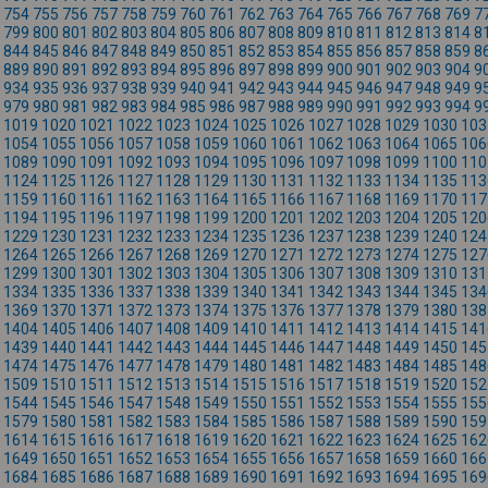
754
755
756
757
758
759
760
761
762
763
764
765
766
767
768
769
7
799
800
801
802
803
804
805
806
807
808
809
810
811
812
813
814
8
844
845
846
847
848
849
850
851
852
853
854
855
856
857
858
859
8
889
890
891
892
893
894
895
896
897
898
899
900
901
902
903
904
9
934
935
936
937
938
939
940
941
942
943
944
945
946
947
948
949
9
979
980
981
982
983
984
985
986
987
988
989
990
991
992
993
994
9
1019
1020
1021
1022
1023
1024
1025
1026
1027
1028
1029
1030
103
1054
1055
1056
1057
1058
1059
1060
1061
1062
1063
1064
1065
106
1089
1090
1091
1092
1093
1094
1095
1096
1097
1098
1099
1100
110
1124
1125
1126
1127
1128
1129
1130
1131
1132
1133
1134
1135
113
1159
1160
1161
1162
1163
1164
1165
1166
1167
1168
1169
1170
117
1194
1195
1196
1197
1198
1199
1200
1201
1202
1203
1204
1205
120
1229
1230
1231
1232
1233
1234
1235
1236
1237
1238
1239
1240
124
1264
1265
1266
1267
1268
1269
1270
1271
1272
1273
1274
1275
127
1299
1300
1301
1302
1303
1304
1305
1306
1307
1308
1309
1310
131
1334
1335
1336
1337
1338
1339
1340
1341
1342
1343
1344
1345
134
1369
1370
1371
1372
1373
1374
1375
1376
1377
1378
1379
1380
138
1404
1405
1406
1407
1408
1409
1410
1411
1412
1413
1414
1415
141
1439
1440
1441
1442
1443
1444
1445
1446
1447
1448
1449
1450
145
1474
1475
1476
1477
1478
1479
1480
1481
1482
1483
1484
1485
148
1509
1510
1511
1512
1513
1514
1515
1516
1517
1518
1519
1520
152
1544
1545
1546
1547
1548
1549
1550
1551
1552
1553
1554
1555
155
1579
1580
1581
1582
1583
1584
1585
1586
1587
1588
1589
1590
159
1614
1615
1616
1617
1618
1619
1620
1621
1622
1623
1624
1625
162
1649
1650
1651
1652
1653
1654
1655
1656
1657
1658
1659
1660
166
1684
1685
1686
1687
1688
1689
1690
1691
1692
1693
1694
1695
169