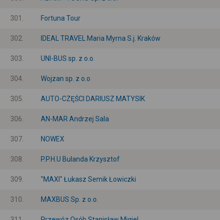
301.
Fortuna Tour
302.
IDEAL TRAVEL Maria Myrna S.j. Kraków
303.
UNI-BUS sp. z o.o.
304.
Wojzan sp. z o.o
305.
AUTO-CZĘŚCI DARIUSZ MATYSIK
306.
AN-MAR Andrzej Sala
307.
NOWEX
308.
P.P.H.U Bulanda Krzysztof
309.
"MAXI" Łukasz Semik Łowiczki
310.
MAXBUS Sp. z o.o.
311.
Przewóz Osób Stanisław Migiel