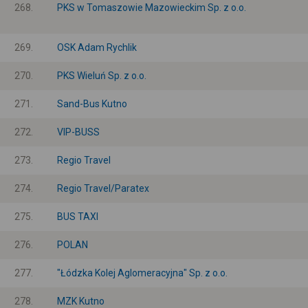
268.
PKS w Tomaszowie Mazowieckim Sp. z o.o.
269.
OSK Adam Rychlik
270.
PKS Wieluń Sp. z o.o.
271.
Sand-Bus Kutno
272.
VIP-BUSS
273.
Regio Travel
274.
Regio Travel/Paratex
275.
BUS TAXI
276.
POLAN
277.
"Łódzka Kolej Aglomeracyjna" Sp. z o.o.
278.
MZK Kutno