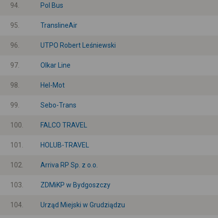
94.
Pol Bus
95.
TranslineAir
96.
UTPO Robert Leśniewski
97.
Olkar Line
98.
Hel-Mot
99.
Sebo-Trans
100.
FALCO TRAVEL
101.
HOLUB-TRAVEL
102.
Arriva RP Sp. z o.o.
103.
ZDMiKP w Bydgoszczy
104.
Urząd Miejski w Grudziądzu