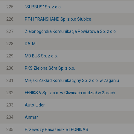
225.
"SUBBUS" Sp. z o.o.
226.
PT-H TRANSHAND Sp. z o.o Słubice
227.
Zielonogórska Komunikacja Powiatowa Sp. z o.o.
228.
DA-MI
229.
MD BUS Sp. z o.o.
230.
PKS Zielona Góra Sp. z o.o.
231.
Miejski Zakład Komunikacyjny Sp. z o.o. w Żaganiu
232.
FENIKS V Sp. z o.o. w Gliwicach oddział w Żarach
233.
Auto-Lider
234.
Anmar
235.
Przewozy Pasażerskie LEONIDAS