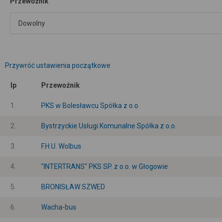
Przewoźnik
Przywróć ustawienia początkowe
lp
Przewoźnik
1.
PKS w Bolesławcu Spółka z o.o.
2.
Bystrzyckie Usługi Komunalne Spółka z o.o.
3.
F.H.U. Wolbus
4.
"INTERTRANS" PKS SP. z o.o. w Głogowie
5.
BRONISŁAW SZWED
6.
Wacha-bus