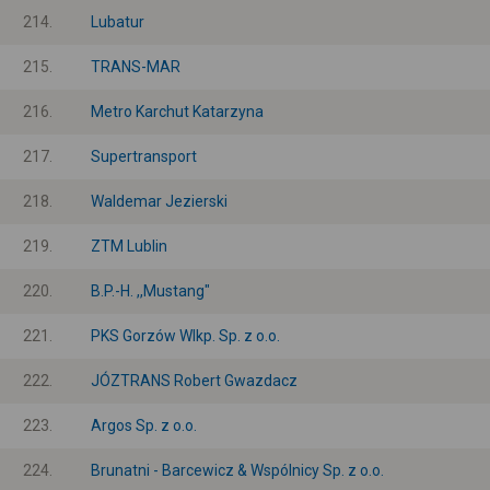
214.
Lubatur
215.
TRANS-MAR
216.
Metro Karchut Katarzyna
217.
Supertransport
218.
Waldemar Jezierski
219.
ZTM Lublin
220.
B.P.-H. ,,Mustang"
221.
PKS Gorzów Wlkp. Sp. z o.o.
222.
JÓZTRANS Robert Gwazdacz
223.
Argos Sp. z o.o.
224.
Brunatni - Barcewicz & Wspólnicy Sp. z o.o.