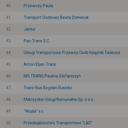
40.
Przewozy Paula
41.
Transport Osobowy Beata Żołnieruk
42.
Jantur
43.
Pas-Trans S.C.
44.
Usługi Transportowe Przewóz Osób Księżnik Tadeusz
45.
Amor/Eljan-Trans
46.
MS TRANS Paulina Stefaniszyn
47.
Trans-Bus Bogdan Rusinko
48.
Malczyckie Usługi Komunalne Sp. z o.o.
49.
"Wujda" s.c.
50.
Przedsiębiorstwo Transportowe "L&D"