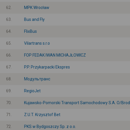
62.
MPK Wrocław
63.
Bus and Fly
64.
FlixBus
65.
Vilartrans s.r.o
66.
FOP FEDAK IWAN MICHAJŁOWICZ
67.
P.P. Przykarpacki Ekspres
68.
Модультранс
69.
RegioJet
70.
Kujawsko-Pomorski Transport Samochodowy S.A. O/Brod
71.
Z.U.T. Krzysztof Bet
72.
PKS w Bydgoszczy Sp. z o.o.