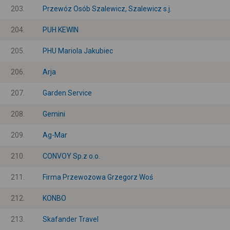
203.
Przewóz Osób Szalewicz, Szalewicz s.j.
204.
PUH KEWIN
205.
PHU Mariola Jakubiec
206.
Arja
207.
Garden Service
208.
Gemini
209.
Ag-Mar
210.
CONVOY Sp.z o.o.
211.
Firma Przewozowa Grzegorz Woś
212.
KONBO
213.
Skafander Travel