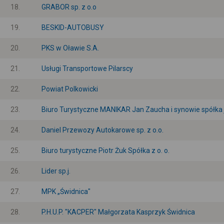
18.
GRABOR sp. z o.o
19.
BESKID-AUTOBUSY
20.
PKS w Oławie S.A.
21.
Usługi Transportowe Pilarscy
22.
Powiat Polkowicki
23.
Biuro Turystyczne MANIKAR Jan Zaucha i synowie spółka
24.
Daniel Przewozy Autokarowe sp. z o.o.
25.
Biuro turystyczne Piotr Żuk Spółka z o. o.
26.
Lider sp.j.
27.
MPK „Świdnica"
28.
P.H.U.P. "KACPER" Małgorzata Kasprzyk Świdnica