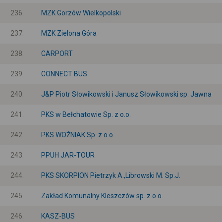
236.
MZK Gorzów Wielkopolski
237.
MZK Zielona Góra
238.
CARPORT
239.
CONNECT BUS
240.
J&P Piotr Słowikowski i Janusz Słowikowski sp. Jawna
241.
PKS w Bełchatowie Sp. z o.o.
242.
PKS WOŹNIAK Sp. z o.o.
243.
PPUH JAR-TOUR
244.
PKS SKORPION Pietrzyk A.,Librowski M. Sp.J.
245.
Zakład Komunalny Kleszczów sp. z.o.o.
246.
KASZ-BUS