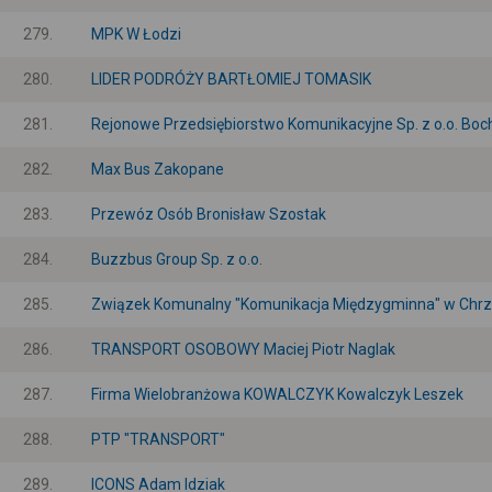
279.
MPK W Łodzi
280.
LIDER PODRÓŻY BARTŁOMIEJ TOMASIK
281.
Rejonowe Przedsiębiorstwo Komunikacyjne Sp. z o.o. Boc
282.
Max Bus Zakopane
283.
Przewóz Osób Bronisław Szostak
284.
Buzzbus Group Sp. z o.o.
285.
Związek Komunalny "Komunikacja Międzygminna" w Chr
286.
TRANSPORT OSOBOWY Maciej Piotr Naglak
287.
Firma Wielobranżowa KOWALCZYK Kowalczyk Leszek
288.
PTP "TRANSPORT"
289.
ICONS Adam Idziak