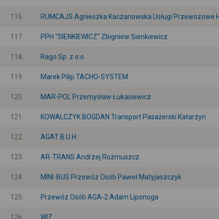
116.
RUMCAJS Agnieszka Kaczanowska Usługi Przewozowe 
117.
PPH "SIENKIEWICZ" Zbigniew Sienkiewicz
118.
Rago Sp. z o.o.
119.
Marek Pilip TACHO-SYSTEM
120.
MAR-POL Przemysław Łukasiewicz
121.
KOWALCZYK BOGDAN Transport Pasażerski Katarzyn
122.
AGAT B.U.H.
123.
AR-TRANS Andrzej Rozmuszcz
124.
MINI-BUS Przewóz Osób Paweł Matyjaszczyk
125.
Przewóz Osób AGA-2 Adam Liponoga
126.
WIZ