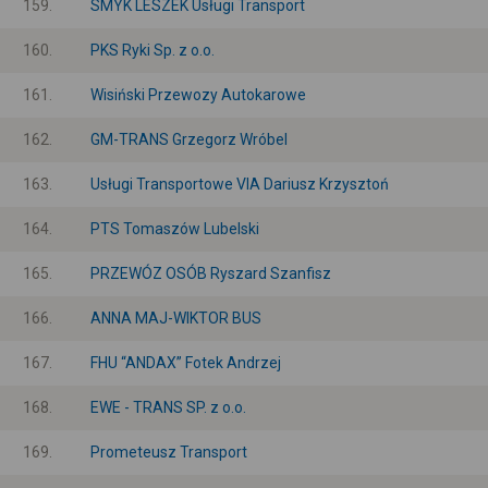
159.
SMYK LESZEK Usługi Transport
160.
PKS Ryki Sp. z o.o.
161.
Wisiński Przewozy Autokarowe
162.
GM-TRANS Grzegorz Wróbel
163.
Usługi Transportowe VIA Dariusz Krzysztoń
164.
PTS Tomaszów Lubelski
165.
PRZEWÓZ OSÓB Ryszard Szanfisz
166.
ANNA MAJ-WIKTOR BUS
167.
FHU “ANDAX” Fotek Andrzej
168.
EWE - TRANS SP. z o.o.
169.
Prometeusz Transport