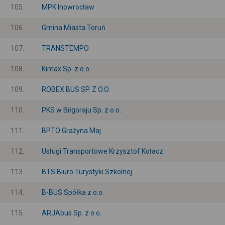
105.
MPK Inowrocław
106.
Gmina Miasta Toruń
107.
TRANSTEMPO
108.
Kimax Sp. z o.o.
109.
ROBEX BUS SP. Z O.O.
110.
PKS w Biłgoraju Sp. z o.o.
111.
BPTO Grażyna Maj
112.
Usługi Transportowe Krzysztof Kołacz
113.
BTS Biuro Turystyki Szkolnej
114.
B-BUS Spółka z o.o.
115.
ARJAbus Sp. z o.o.