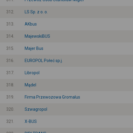
312.
LS Sp. z o. o.
313.
AKbus
314.
MajewskiBUS
315.
Majer Bus
316.
EUROPOL Połeć sp.j.
317.
Libropol
318.
Mądel
319.
Firma Przewozowa Gromalus
320.
Szwagropol
321.
X-BUS