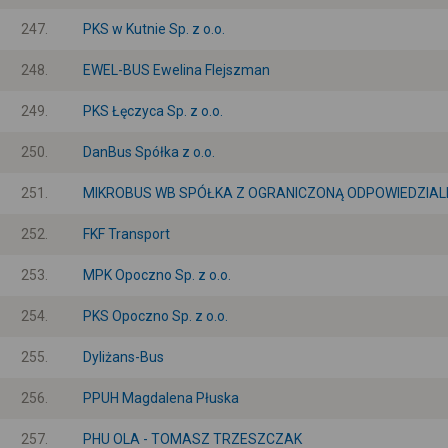
247.
PKS w Kutnie Sp. z o.o.
248.
EWEL-BUS Ewelina Flejszman
249.
PKS Łęczyca Sp. z o.o.
250.
DanBus Spółka z o.o.
251.
MIKROBUS WB SPÓŁKA Z OGRANICZONĄ ODPOWIEDZIAL
252.
FKF Transport
253.
MPK Opoczno Sp. z o.o.
254.
PKS Opoczno Sp. z o.o.
255.
Dyliżans-Bus
256.
PPUH Magdalena Płuska
257.
PHU OLA - TOMASZ TRZESZCZAK