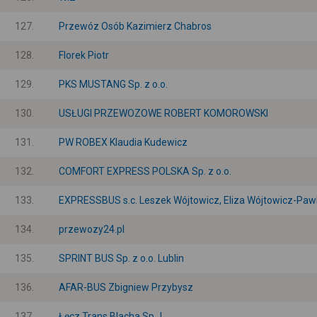
127.
Przewóz Osób Kazimierz Chabros
128.
Florek Piotr
129.
PKS MUSTANG Sp. z o.o.
130.
USŁUGI PRZEWOZOWE ROBERT KOMOROWSKI
131.
PW ROBEX Klaudia Kudewicz
132.
COMFORT EXPRESS POLSKA Sp. z o.o.
133.
EXPRESSBUS s.c. Leszek Wójtowicz, Eliza Wójtowicz-Paw
134.
przewozy24.pl
135.
SPRINT BUS Sp. z o.o. Lublin
136.
AFAR-BUS Zbigniew Przybysz
137.
Łęcz Trans Blacha Sp.J