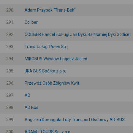
290.
Adam Przybek "Trans-Bek"
291.
Coliber
292.
COLIBER Handel i Usługi Jan Dyki, Bartłomiej Dyki Gorlice
293.
Trans-Usługi Połeć Sp.j.
294.
MIKOBUS Wiesław Łagosz Jasień
295.
JKA BUS Spółka z.o.o.
296.
Przewóz Osób Zbigniew Kwit
297.
AD
298.
AD Bus
299.
Angelika Domagała-Luty Transport Osobowy AD-BUS
300.
ADAM - TOURS Sp. z o.o.