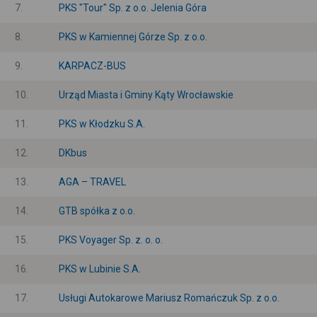
7.
PKS "Tour" Sp. z o.o. Jelenia Góra
8.
PKS w Kamiennej Górze Sp. z o.o.
9.
KARPACZ-BUS
10.
Urząd Miasta i Gminy Kąty Wrocławskie
11.
PKS w Kłodzku S.A.
12.
DKbus
13.
AGA – TRAVEL
14.
GTB spółka z o.o.
15.
PKS Voyager Sp. z. o. o.
16.
PKS w Lubinie S.A.
17.
Usługi Autokarowe Mariusz Romańczuk Sp. z o.o.