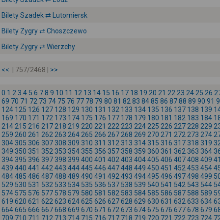
Bilety Szadek ⇄ Lutomiersk
Bilety Zygry ⇄ Choszczewo
Bilety Zygry ⇄ Wierzchy
<<
| 757/2468 |
>>
0
1
2
3
4
5
6
7
8
9
10
11
12
13
14
15
16
17
18
19
20
21
22
23
24
25
26
2
69
70
71
72
73
74
75
76
77
78
79
80
81
82
83
84
85
86
87
88
89
90
91
9
124
125
126
127
128
129
130
131
132
133
134
135
136
137
138
139
1
169
170
171
172
173
174
175
176
177
178
179
180
181
182
183
184
1
214
215
216
217
218
219
220
221
222
223
224
225
226
227
228
229
2
259
260
261
262
263
264
265
266
267
268
269
270
271
272
273
274
2
304
305
306
307
308
309
310
311
312
313
314
315
316
317
318
319
3
349
350
351
352
353
354
355
356
357
358
359
360
361
362
363
364
3
394
395
396
397
398
399
400
401
402
403
404
405
406
407
408
409
4
439
440
441
442
443
444
445
446
447
448
449
450
451
452
453
454
4
484
485
486
487
488
489
490
491
492
493
494
495
496
497
498
499
5
529
530
531
532
533
534
535
536
537
538
539
540
541
542
543
544
5
574
575
576
577
578
579
580
581
582
583
584
585
586
587
588
589
5
619
620
621
622
623
624
625
626
627
628
629
630
631
632
633
634
6
664
665
666
667
668
669
670
671
672
673
674
675
676
677
678
679
6
709
710
711
712
713
714
715
716
717
718
719
720
721
722
723
724
7