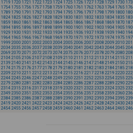
1719
1720
1721
1722
1723
1724
1725
1726
1727
1728
1729
1730
173
1754
1755
1756
1757
1758
1759
1760
1761
1762
1763
1764
1765
176
1789
1790
1791
1792
1793
1794
1795
1796
1797
1798
1799
1800
180
1824
1825
1826
1827
1828
1829
1830
1831
1832
1833
1834
1835
183
1859
1860
1861
1862
1863
1864
1865
1866
1867
1868
1869
1870
187
1894
1895
1896
1897
1898
1899
1900
1901
1902
1903
1904
1905
190
1929
1930
1931
1932
1933
1934
1935
1936
1937
1938
1939
1940
194
1964
1965
1966
1967
1968
1969
1970
1971
1972
1973
1974
1975
197
1999
2000
2001
2002
2003
2004
2005
2006
2007
2008
2009
2010
201
2034
2035
2036
2037
2038
2039
2040
2041
2042
2043
2044
2045
204
2069
2070
2071
2072
2073
2074
2075
2076
2077
2078
2079
2080
208
2104
2105
2106
2107
2108
2109
2110
2111
2112
2113
2114
2115
211
2139
2140
2141
2142
2143
2144
2145
2146
2147
2148
2149
2150
215
2174
2175
2176
2177
2178
2179
2180
2181
2182
2183
2184
2185
218
2209
2210
2211
2212
2213
2214
2215
2216
2217
2218
2219
2220
222
2244
2245
2246
2247
2248
2249
2250
2251
2252
2253
2254
2255
225
2279
2280
2281
2282
2283
2284
2285
2286
2287
2288
2289
2290
229
2314
2315
2316
2317
2318
2319
2320
2321
2322
2323
2324
2325
232
2349
2350
2351
2352
2353
2354
2355
2356
2357
2358
2359
2360
236
2384
2385
2386
2387
2388
2389
2390
2391
2392
2393
2394
2395
239
2419
2420
2421
2422
2423
2424
2425
2426
2427
2428
2429
2430
243
2454
2455
2456
2457
2458
2459
2460
2461
2462
2463
2464
2465
246