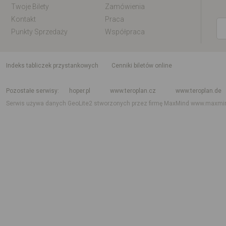
Twoje Bilety
Zamówienia
Kontakt
Praca
Punkty Sprzedaży
Współpraca
indeks tabliczek przystankowych
Cenniki biletów online
Rozkład jazdy krajowy i międzynarodowy
Rozkład jazdy autobusów
Rozk
Pozostałe serwisy
hoper.pl
www.teroplan.cz
www.teroplan.de
Serwis używa danych GeoLite2 stworzonych przez firmę MaxMind
www.maxmi