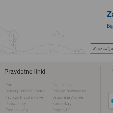
Z
Bą
Przydatne linki
Pomoc
Regulaminy
Doładuj Online EP-Kartę / EM-Kartę
Polityka Prywatności
Tabliczki Przystankowe
Ustawienia Cookies
Przewoźnicy
Komunikaty
Zarejestruj Się
Projekty UE