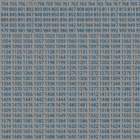
754
755
756
(757)
758
759
760
761
762
763
764
765
766
767
768
769
799
800
801
802
803
804
805
806
807
808
809
810
811
812
813
814
8
844
845
846
847
848
849
850
851
852
853
854
855
856
857
858
859
8
889
890
891
892
893
894
895
896
897
898
899
900
901
902
903
904
9
934
935
936
937
938
939
940
941
942
943
944
945
946
947
948
949
9
979
980
981
982
983
984
985
986
987
988
989
990
991
992
993
994
9
1019
1020
1021
1022
1023
1024
1025
1026
1027
1028
1029
1030
103
1054
1055
1056
1057
1058
1059
1060
1061
1062
1063
1064
1065
106
1089
1090
1091
1092
1093
1094
1095
1096
1097
1098
1099
1100
110
1124
1125
1126
1127
1128
1129
1130
1131
1132
1133
1134
1135
113
1159
1160
1161
1162
1163
1164
1165
1166
1167
1168
1169
1170
117
1194
1195
1196
1197
1198
1199
1200
1201
1202
1203
1204
1205
120
1229
1230
1231
1232
1233
1234
1235
1236
1237
1238
1239
1240
124
1264
1265
1266
1267
1268
1269
1270
1271
1272
1273
1274
1275
127
1299
1300
1301
1302
1303
1304
1305
1306
1307
1308
1309
1310
131
1334
1335
1336
1337
1338
1339
1340
1341
1342
1343
1344
1345
134
1369
1370
1371
1372
1373
1374
1375
1376
1377
1378
1379
1380
138
1404
1405
1406
1407
1408
1409
1410
1411
1412
1413
1414
1415
141
1439
1440
1441
1442
1443
1444
1445
1446
1447
1448
1449
1450
145
1474
1475
1476
1477
1478
1479
1480
1481
1482
1483
1484
1485
148
1509
1510
1511
1512
1513
1514
1515
1516
1517
1518
1519
1520
152
1544
1545
1546
1547
1548
1549
1550
1551
1552
1553
1554
1555
155
1579
1580
1581
1582
1583
1584
1585
1586
1587
1588
1589
1590
159
1614
1615
1616
1617
1618
1619
1620
1621
1622
1623
1624
1625
162
1649
1650
1651
1652
1653
1654
1655
1656
1657
1658
1659
1660
166
1684
1685
1686
1687
1688
1689
1690
1691
1692
1693
1694
1695
169