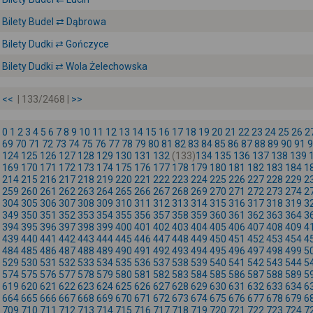
Bilety Budel ⇄ Dąbrowa
Bilety Dudki ⇄ Gończyce
Bilety Dudki ⇄ Wola Żelechowska
<<
| 133/2468 |
>>
0
1
2
3
4
5
6
7
8
9
10
11
12
13
14
15
16
17
18
19
20
21
22
23
24
25
26
2
69
70
71
72
73
74
75
76
77
78
79
80
81
82
83
84
85
86
87
88
89
90
91
9
124
125
126
127
128
129
130
131
132
(133)
134
135
136
137
138
139
169
170
171
172
173
174
175
176
177
178
179
180
181
182
183
184
1
214
215
216
217
218
219
220
221
222
223
224
225
226
227
228
229
2
259
260
261
262
263
264
265
266
267
268
269
270
271
272
273
274
2
304
305
306
307
308
309
310
311
312
313
314
315
316
317
318
319
3
349
350
351
352
353
354
355
356
357
358
359
360
361
362
363
364
3
394
395
396
397
398
399
400
401
402
403
404
405
406
407
408
409
4
439
440
441
442
443
444
445
446
447
448
449
450
451
452
453
454
4
484
485
486
487
488
489
490
491
492
493
494
495
496
497
498
499
5
529
530
531
532
533
534
535
536
537
538
539
540
541
542
543
544
5
574
575
576
577
578
579
580
581
582
583
584
585
586
587
588
589
5
619
620
621
622
623
624
625
626
627
628
629
630
631
632
633
634
6
664
665
666
667
668
669
670
671
672
673
674
675
676
677
678
679
6
709
710
711
712
713
714
715
716
717
718
719
720
721
722
723
724
7