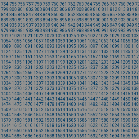
754
755
756
757
758
759
760
761
762
763
764
765
766
767
768
769
7
799
800
801
802
803
804
805
806
807
808
809
810
811
812
813
814
8
844
845
846
847
848
849
850
851
852
853
854
855
856
857
858
859
8
889
890
891
892
893
894
895
896
897
898
899
900
901
902
903
904
9
934
935
936
937
938
939
940
941
942
943
944
945
946
947
948
949
9
979
980
981
982
983
984
985
986
987
988
989
990
991
992
993
994
9
1019
1020
1021
1022
1023
1024
1025
1026
1027
1028
1029
1030
103
1054
1055
1056
1057
1058
1059
1060
1061
1062
1063
1064
1065
106
1089
1090
1091
1092
1093
1094
1095
1096
1097
1098
1099
1100
110
1124
1125
1126
1127
1128
1129
1130
1131
1132
1133
1134
1135
113
1159
1160
1161
1162
1163
1164
1165
1166
1167
1168
1169
1170
117
1194
1195
1196
1197
1198
1199
1200
1201
1202
1203
1204
1205
120
1229
1230
1231
1232
1233
1234
1235
1236
1237
1238
1239
1240
124
1264
1265
1266
1267
1268
1269
1270
1271
1272
1273
1274
1275
127
1299
1300
1301
1302
1303
1304
1305
1306
1307
1308
1309
1310
131
1334
1335
1336
1337
1338
1339
1340
1341
1342
1343
1344
1345
134
1369
1370
1371
1372
1373
1374
1375
1376
1377
1378
1379
1380
138
1404
1405
1406
1407
1408
1409
1410
1411
1412
1413
1414
1415
141
1439
1440
1441
1442
1443
1444
1445
1446
1447
1448
1449
1450
145
1474
1475
1476
1477
1478
1479
1480
1481
1482
1483
1484
1485
148
1509
1510
1511
1512
1513
1514
1515
1516
1517
1518
1519
1520
152
1544
1545
1546
1547
1548
1549
1550
1551
1552
1553
1554
1555
155
1579
1580
1581
1582
1583
1584
1585
1586
1587
1588
1589
1590
159
1614
1615
1616
1617
1618
1619
1620
1621
1622
1623
1624
1625
162
1649
1650
1651
1652
1653
1654
1655
1656
1657
1658
1659
1660
166
1684
1685
1686
1687
1688
1689
1690
1691
1692
1693
1694
1695
169