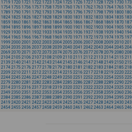
1719
1720
1721
1722
1723
1724
1725
1726
1727
1728
1729
1730
173
1754
1755
1756
1757
1758
1759
1760
1761
1762
1763
1764
1765
176
1789
1790
1791
1792
1793
1794
1795
1796
1797
1798
1799
1800
180
1824
1825
1826
1827
1828
1829
1830
1831
1832
1833
1834
1835
183
1859
1860
1861
1862
1863
1864
1865
1866
1867
1868
1869
1870
187
1894
1895
1896
1897
1898
1899
1900
1901
1902
1903
1904
1905
190
1929
1930
1931
1932
1933
1934
1935
1936
1937
1938
1939
1940
194
1964
1965
1966
1967
1968
1969
1970
1971
1972
1973
1974
1975
197
1999
2000
2001
2002
2003
2004
2005
2006
2007
2008
2009
2010
201
2034
2035
2036
2037
2038
2039
2040
2041
2042
2043
2044
2045
204
2069
2070
2071
2072
2073
2074
2075
2076
2077
2078
2079
2080
208
2104
2105
2106
2107
2108
2109
2110
2111
2112
2113
2114
2115
211
2139
2140
2141
2142
2143
2144
2145
2146
2147
2148
2149
2150
215
2174
2175
2176
2177
2178
2179
2180
2181
2182
2183
2184
2185
218
2209
2210
2211
2212
2213
2214
2215
2216
2217
2218
2219
2220
222
2244
2245
2246
2247
2248
2249
2250
2251
2252
2253
2254
2255
225
2279
2280
2281
2282
2283
2284
2285
2286
2287
2288
2289
2290
229
2314
2315
2316
2317
2318
2319
2320
2321
2322
2323
2324
2325
232
2349
2350
2351
2352
2353
2354
2355
2356
2357
2358
2359
2360
236
2384
2385
2386
2387
2388
2389
2390
2391
2392
2393
2394
2395
239
2419
2420
2421
2422
2423
2424
2425
2426
2427
2428
2429
2430
243
2454
2455
2456
2457
2458
2459
2460
2461
2462
2463
2464
2465
246