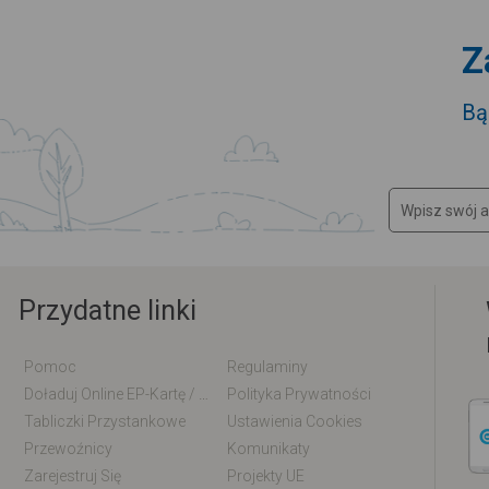
Z
Bą
Przydatne linki
Pomoc
Regulaminy
Doładuj Online EP-Kartę / EM-Kartę
Polityka Prywatności
Tabliczki Przystankowe
Ustawienia Cookies
Przewoźnicy
Komunikaty
Zarejestruj Się
Projekty UE