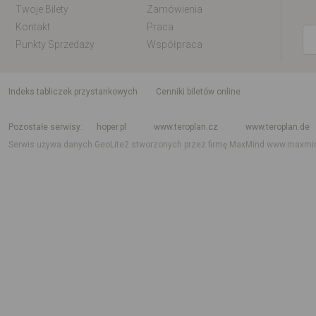
Twoje Bilety
Zamówienia
Kontakt
Praca
Punkty Sprzedaży
Współpraca
indeks tabliczek przystankowych
Cenniki biletów online
Rozkład jazdy krajowy i międzynarodowy
Rozkład jazdy autobusów
Rozk
Pozostałe serwisy
hoper.pl
www.teroplan.cz
www.teroplan.de
Serwis używa danych GeoLite2 stworzonych przez firmę MaxMind
www.maxmi