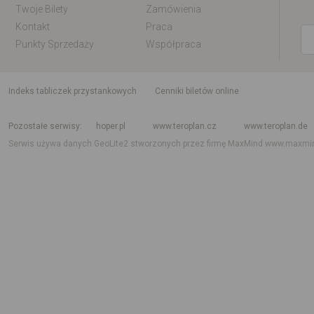
Twoje Bilety
Zamówienia
Kontakt
Praca
Punkty Sprzedaży
Współpraca
indeks tabliczek przystankowych
Cenniki biletów online
Rozkład jazdy krajowy i międzynarodowy
Rozkład jazdy autobusów
Rozk
Pozostałe serwisy
hoper.pl
www.teroplan.cz
www.teroplan.de
Serwis używa danych GeoLite2 stworzonych przez firmę MaxMind
www.maxmi