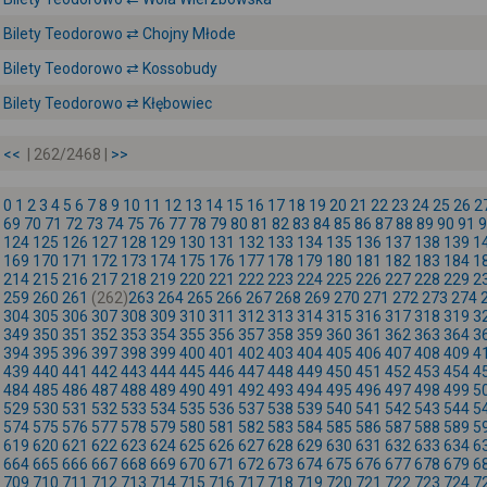
Bilety Teodorowo ⇄ Chojny Młode
Bilety Teodorowo ⇄ Kossobudy
Bilety Teodorowo ⇄ Kłębowiec
<<
| 262/2468 |
>>
0
1
2
3
4
5
6
7
8
9
10
11
12
13
14
15
16
17
18
19
20
21
22
23
24
25
26
2
69
70
71
72
73
74
75
76
77
78
79
80
81
82
83
84
85
86
87
88
89
90
91
9
124
125
126
127
128
129
130
131
132
133
134
135
136
137
138
139
1
169
170
171
172
173
174
175
176
177
178
179
180
181
182
183
184
1
214
215
216
217
218
219
220
221
222
223
224
225
226
227
228
229
2
259
260
261
(262)
263
264
265
266
267
268
269
270
271
272
273
274
304
305
306
307
308
309
310
311
312
313
314
315
316
317
318
319
3
349
350
351
352
353
354
355
356
357
358
359
360
361
362
363
364
3
394
395
396
397
398
399
400
401
402
403
404
405
406
407
408
409
4
439
440
441
442
443
444
445
446
447
448
449
450
451
452
453
454
4
484
485
486
487
488
489
490
491
492
493
494
495
496
497
498
499
5
529
530
531
532
533
534
535
536
537
538
539
540
541
542
543
544
5
574
575
576
577
578
579
580
581
582
583
584
585
586
587
588
589
5
619
620
621
622
623
624
625
626
627
628
629
630
631
632
633
634
6
664
665
666
667
668
669
670
671
672
673
674
675
676
677
678
679
6
709
710
711
712
713
714
715
716
717
718
719
720
721
722
723
724
7