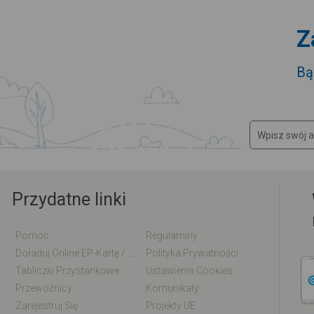
Z
Bą
Przydatne linki
Pomoc
Regulaminy
Doładuj Online EP-Kartę / EM-Kartę
Polityka Prywatności
Tabliczki Przystankowe
Ustawienia Cookies
Przewoźnicy
Komunikaty
Zarejestruj Się
Projekty UE