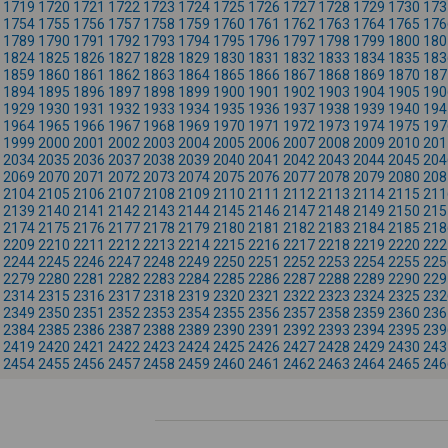
1719
1720
1721
1722
1723
1724
1725
1726
1727
1728
1729
1730
173
1754
1755
1756
1757
1758
1759
1760
1761
1762
1763
1764
1765
176
1789
1790
1791
1792
1793
1794
1795
1796
1797
1798
1799
1800
180
1824
1825
1826
1827
1828
1829
1830
1831
1832
1833
1834
1835
183
1859
1860
1861
1862
1863
1864
1865
1866
1867
1868
1869
1870
187
1894
1895
1896
1897
1898
1899
1900
1901
1902
1903
1904
1905
190
1929
1930
1931
1932
1933
1934
1935
1936
1937
1938
1939
1940
194
1964
1965
1966
1967
1968
1969
1970
1971
1972
1973
1974
1975
197
1999
2000
2001
2002
2003
2004
2005
2006
2007
2008
2009
2010
201
2034
2035
2036
2037
2038
2039
2040
2041
2042
2043
2044
2045
204
2069
2070
2071
2072
2073
2074
2075
2076
2077
2078
2079
2080
208
2104
2105
2106
2107
2108
2109
2110
2111
2112
2113
2114
2115
211
2139
2140
2141
2142
2143
2144
2145
2146
2147
2148
2149
2150
215
2174
2175
2176
2177
2178
2179
2180
2181
2182
2183
2184
2185
218
2209
2210
2211
2212
2213
2214
2215
2216
2217
2218
2219
2220
222
2244
2245
2246
2247
2248
2249
2250
2251
2252
2253
2254
2255
225
2279
2280
2281
2282
2283
2284
2285
2286
2287
2288
2289
2290
229
2314
2315
2316
2317
2318
2319
2320
2321
2322
2323
2324
2325
232
2349
2350
2351
2352
2353
2354
2355
2356
2357
2358
2359
2360
236
2384
2385
2386
2387
2388
2389
2390
2391
2392
2393
2394
2395
239
2419
2420
2421
2422
2423
2424
2425
2426
2427
2428
2429
2430
243
2454
2455
2456
2457
2458
2459
2460
2461
2462
2463
2464
2465
246