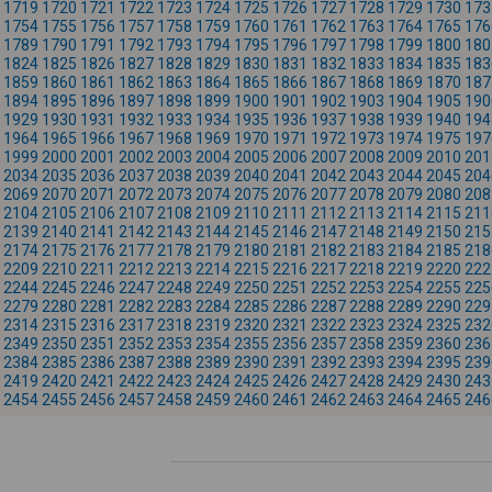
1719
1720
1721
1722
1723
1724
1725
1726
1727
1728
1729
1730
173
1754
1755
1756
1757
1758
1759
1760
1761
1762
1763
1764
1765
176
1789
1790
1791
1792
1793
1794
1795
1796
1797
1798
1799
1800
180
1824
1825
1826
1827
1828
1829
1830
1831
1832
1833
1834
1835
183
1859
1860
1861
1862
1863
1864
1865
1866
1867
1868
1869
1870
187
1894
1895
1896
1897
1898
1899
1900
1901
1902
1903
1904
1905
190
1929
1930
1931
1932
1933
1934
1935
1936
1937
1938
1939
1940
194
1964
1965
1966
1967
1968
1969
1970
1971
1972
1973
1974
1975
197
1999
2000
2001
2002
2003
2004
2005
2006
2007
2008
2009
2010
201
2034
2035
2036
2037
2038
2039
2040
2041
2042
2043
2044
2045
204
2069
2070
2071
2072
2073
2074
2075
2076
2077
2078
2079
2080
208
2104
2105
2106
2107
2108
2109
2110
2111
2112
2113
2114
2115
211
2139
2140
2141
2142
2143
2144
2145
2146
2147
2148
2149
2150
215
2174
2175
2176
2177
2178
2179
2180
2181
2182
2183
2184
2185
218
2209
2210
2211
2212
2213
2214
2215
2216
2217
2218
2219
2220
222
2244
2245
2246
2247
2248
2249
2250
2251
2252
2253
2254
2255
225
2279
2280
2281
2282
2283
2284
2285
2286
2287
2288
2289
2290
229
2314
2315
2316
2317
2318
2319
2320
2321
2322
2323
2324
2325
232
2349
2350
2351
2352
2353
2354
2355
2356
2357
2358
2359
2360
236
2384
2385
2386
2387
2388
2389
2390
2391
2392
2393
2394
2395
239
2419
2420
2421
2422
2423
2424
2425
2426
2427
2428
2429
2430
243
2454
2455
2456
2457
2458
2459
2460
2461
2462
2463
2464
2465
246