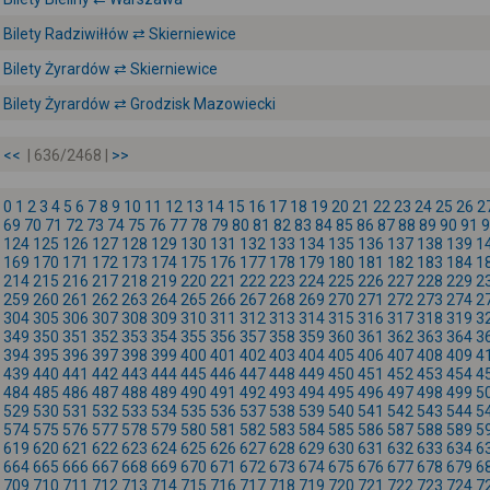
Bilety Radziwiłłów ⇄ Skierniewice
Bilety Żyrardów ⇄ Skierniewice
Bilety Żyrardów ⇄ Grodzisk Mazowiecki
<<
| 636/2468 |
>>
0
1
2
3
4
5
6
7
8
9
10
11
12
13
14
15
16
17
18
19
20
21
22
23
24
25
26
2
69
70
71
72
73
74
75
76
77
78
79
80
81
82
83
84
85
86
87
88
89
90
91
9
124
125
126
127
128
129
130
131
132
133
134
135
136
137
138
139
1
169
170
171
172
173
174
175
176
177
178
179
180
181
182
183
184
1
214
215
216
217
218
219
220
221
222
223
224
225
226
227
228
229
2
259
260
261
262
263
264
265
266
267
268
269
270
271
272
273
274
2
304
305
306
307
308
309
310
311
312
313
314
315
316
317
318
319
3
349
350
351
352
353
354
355
356
357
358
359
360
361
362
363
364
3
394
395
396
397
398
399
400
401
402
403
404
405
406
407
408
409
4
439
440
441
442
443
444
445
446
447
448
449
450
451
452
453
454
4
484
485
486
487
488
489
490
491
492
493
494
495
496
497
498
499
5
529
530
531
532
533
534
535
536
537
538
539
540
541
542
543
544
5
574
575
576
577
578
579
580
581
582
583
584
585
586
587
588
589
5
619
620
621
622
623
624
625
626
627
628
629
630
631
632
633
634
6
664
665
666
667
668
669
670
671
672
673
674
675
676
677
678
679
6
709
710
711
712
713
714
715
716
717
718
719
720
721
722
723
724
7