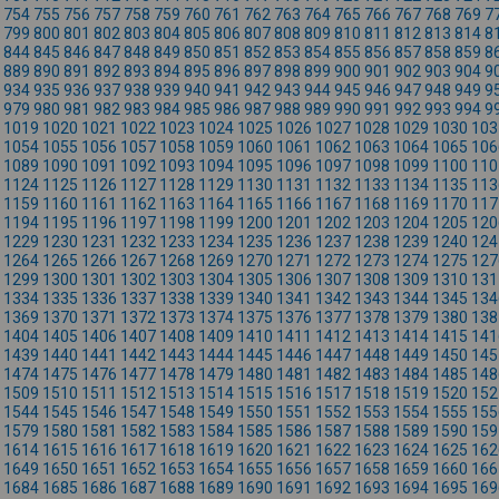
754
755
756
757
758
759
760
761
762
763
764
765
766
767
768
769
7
799
800
801
802
803
804
805
806
807
808
809
810
811
812
813
814
8
844
845
846
847
848
849
850
851
852
853
854
855
856
857
858
859
8
889
890
891
892
893
894
895
896
897
898
899
900
901
902
903
904
9
934
935
936
937
938
939
940
941
942
943
944
945
946
947
948
949
9
979
980
981
982
983
984
985
986
987
988
989
990
991
992
993
994
9
1019
1020
1021
1022
1023
1024
1025
1026
1027
1028
1029
1030
103
1054
1055
1056
1057
1058
1059
1060
1061
1062
1063
1064
1065
106
1089
1090
1091
1092
1093
1094
1095
1096
1097
1098
1099
1100
110
1124
1125
1126
1127
1128
1129
1130
1131
1132
1133
1134
1135
113
1159
1160
1161
1162
1163
1164
1165
1166
1167
1168
1169
1170
117
1194
1195
1196
1197
1198
1199
1200
1201
1202
1203
1204
1205
120
1229
1230
1231
1232
1233
1234
1235
1236
1237
1238
1239
1240
124
1264
1265
1266
1267
1268
1269
1270
1271
1272
1273
1274
1275
127
1299
1300
1301
1302
1303
1304
1305
1306
1307
1308
1309
1310
131
1334
1335
1336
1337
1338
1339
1340
1341
1342
1343
1344
1345
134
1369
1370
1371
1372
1373
1374
1375
1376
1377
1378
1379
1380
138
1404
1405
1406
1407
1408
1409
1410
1411
1412
1413
1414
1415
141
1439
1440
1441
1442
1443
1444
1445
1446
1447
1448
1449
1450
145
1474
1475
1476
1477
1478
1479
1480
1481
1482
1483
1484
1485
148
1509
1510
1511
1512
1513
1514
1515
1516
1517
1518
1519
1520
152
1544
1545
1546
1547
1548
1549
1550
1551
1552
1553
1554
1555
155
1579
1580
1581
1582
1583
1584
1585
1586
1587
1588
1589
1590
159
1614
1615
1616
1617
1618
1619
1620
1621
1622
1623
1624
1625
162
1649
1650
1651
1652
1653
1654
1655
1656
1657
1658
1659
1660
166
1684
1685
1686
1687
1688
1689
1690
1691
1692
1693
1694
1695
169