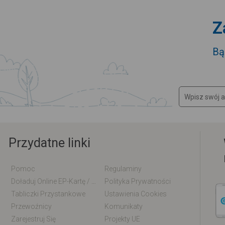
Z
Bą
Przydatne linki
Pomoc
Regulaminy
Doładuj Online EP-Kartę / EM-Kartę
Polityka Prywatności
Tabliczki Przystankowe
Ustawienia Cookies
Przewoźnicy
Komunikaty
Zarejestruj Się
Projekty UE