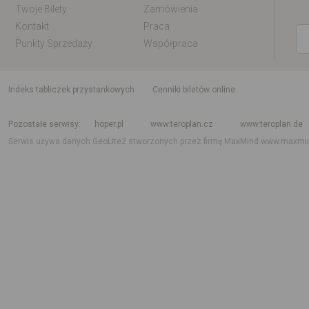
Twoje Bilety
Zamówienia
Kontakt
Praca
Punkty Sprzedaży
Współpraca
indeks tabliczek przystankowych
Cenniki biletów online
Rozkład jazdy krajowy i międzynarodowy
Rozkład jazdy autobusów
Rozk
Pozostałe serwisy
hoper.pl
www.teroplan.cz
www.teroplan.de
Serwis używa danych GeoLite2 stworzonych przez firmę MaxMind
www.maxmi