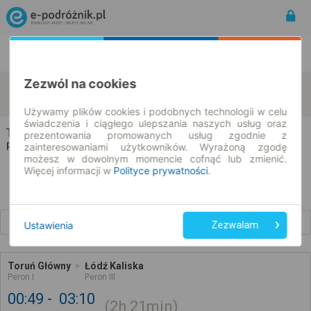
Rozkład Jazdy | Bilety
Bilety okresowe
Zezwól na cookies
Toruń
Łódź
zmień kryteria
08.08.2026 | -- : --
Używamy plików cookies i podobnych technologii w celu
świadczenia i ciągłego ulepszania naszych usług oraz
Toruń → Łódź
prezentowania promowanych usług zgodnie z
zainteresowaniami użytkowników. Wyrażoną zgodę
Rozkład jazdy i bilety
możesz w dowolnym momencie cofnąć lub zmienić.
Więcej informacji w
Polityce prywatności
.
Wcześniejsze połączenia
Ustawienia
Zezwalam
Toruń Główny
Łódź Kaliska
Peron I
Peron III
00:49
03:10
2h
21min