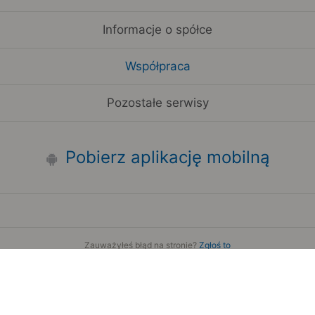
Informacje o spółce
Współpraca
Pozostałe serwisy
Pobierz aplikację mobilną
Zauważyłeś błąd na stronie?
Zgłoś to
Copyright 2006-2026 by Teroplan S.A.
Serwis używa danych GeoLite2 stworzonych przez firmę
MaxMind
www.maxmind.com