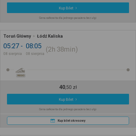
Kup Bilet
Cena całkowita dla jednego pasażera bez ulgi
Toruń Główny
Łódź Kaliska
05:27
08:05
2h
38min
08 sierpnia
08 sierpnia
REGIO
40
,
50
zł
Kup Bilet
Cena całkowita dla jednego pasażera bez ulgi
Kup bilet okresowy