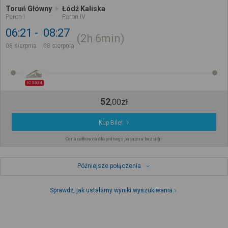
Toruń Główny
Łódź Kaliska
Peron I
Peron IV
06:21
08:27
2h
6min
08 sierpnia
08 sierpnia
IC 5334
52
,
00
zł
Kup Bilet
Cena całkowita dla jednego pasażera bez ulgi
Późniejsze połączenia
Sprawdź, jak ustalamy wyniki wyszukiwania