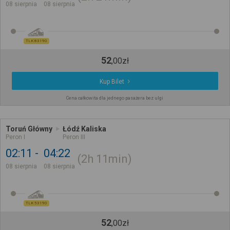
08 sierpnia
08 sierpnia
TLK 83190
52
,
00
zł
Kup Bilet
Cena całkowita dla jednego pasażera bez ulgi
Toruń Główny
Łódź Kaliska
Peron I
Peron III
02:11
04:22
2h
11min
08 sierpnia
08 sierpnia
TLK 53190
52
,
00
zł