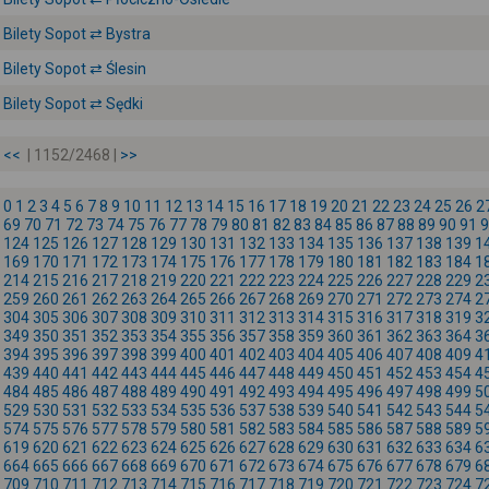
Bilety Sopot ⇄ Bystra
Bilety Sopot ⇄ Ślesin
Bilety Sopot ⇄ Sędki
<<
| 1152/2468 |
>>
0
1
2
3
4
5
6
7
8
9
10
11
12
13
14
15
16
17
18
19
20
21
22
23
24
25
26
2
69
70
71
72
73
74
75
76
77
78
79
80
81
82
83
84
85
86
87
88
89
90
91
9
124
125
126
127
128
129
130
131
132
133
134
135
136
137
138
139
1
169
170
171
172
173
174
175
176
177
178
179
180
181
182
183
184
1
214
215
216
217
218
219
220
221
222
223
224
225
226
227
228
229
2
259
260
261
262
263
264
265
266
267
268
269
270
271
272
273
274
2
304
305
306
307
308
309
310
311
312
313
314
315
316
317
318
319
3
349
350
351
352
353
354
355
356
357
358
359
360
361
362
363
364
3
394
395
396
397
398
399
400
401
402
403
404
405
406
407
408
409
4
439
440
441
442
443
444
445
446
447
448
449
450
451
452
453
454
4
484
485
486
487
488
489
490
491
492
493
494
495
496
497
498
499
5
529
530
531
532
533
534
535
536
537
538
539
540
541
542
543
544
5
574
575
576
577
578
579
580
581
582
583
584
585
586
587
588
589
5
619
620
621
622
623
624
625
626
627
628
629
630
631
632
633
634
6
664
665
666
667
668
669
670
671
672
673
674
675
676
677
678
679
6
709
710
711
712
713
714
715
716
717
718
719
720
721
722
723
724
7