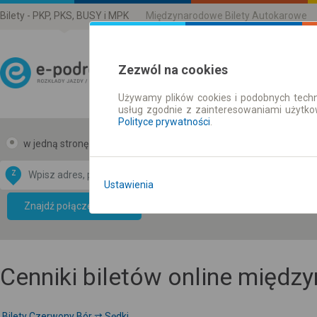
Bilety - PKP, PKS, BUSY i MPK
Międzynarodowe Bilety Autokarowe
Zezwól na cookies
Używamy plików cookies i podobnych techn
Rozkład Jazdy | Bilety
usług zgodnie z zainteresowaniami użytk
Polityce prywatności
.
w jedną stronę
w obie strony
Z
DO
Ustawienia
Data CC-BY-SA
by
Znajdź połączenie
OpenStreetMap
GeoLite data by
mapę
MaxMind
Cenniki biletów online międ
Bilety Czerwony Bór ⇄ Sędki