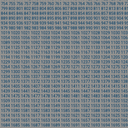
754
755
756
757
758
759
760
761
762
763
764
765
766
767
768
769
7
799
800
801
802
803
804
805
806
807
808
809
810
811
812
813
814
8
844
845
846
847
848
849
850
851
852
853
854
855
856
857
858
859
8
889
890
891
892
893
894
895
896
897
898
899
900
901
902
903
904
9
934
935
936
937
938
939
940
941
942
943
944
945
946
947
948
949
9
979
980
981
982
983
984
985
986
987
988
989
990
991
992
993
994
9
1019
1020
1021
1022
1023
1024
1025
1026
1027
1028
1029
1030
103
1054
1055
1056
1057
1058
1059
1060
1061
1062
1063
1064
1065
106
1089
1090
1091
1092
1093
1094
1095
1096
1097
1098
1099
1100
110
1124
1125
1126
1127
1128
1129
1130
1131
1132
1133
1134
1135
113
1159
1160
1161
1162
1163
1164
1165
1166
1167
1168
1169
1170
117
1194
1195
1196
1197
1198
1199
1200
1201
1202
1203
1204
1205
120
1229
1230
1231
1232
1233
1234
1235
1236
1237
1238
1239
1240
124
1264
1265
1266
1267
1268
1269
1270
1271
1272
1273
1274
1275
127
1299
1300
1301
1302
1303
1304
1305
1306
1307
1308
1309
1310
131
1334
1335
1336
1337
1338
1339
1340
1341
1342
1343
1344
1345
134
1369
1370
1371
1372
1373
1374
1375
1376
1377
1378
1379
1380
138
1404
1405
1406
1407
1408
1409
1410
1411
1412
1413
1414
1415
141
1439
1440
1441
1442
1443
1444
1445
1446
1447
1448
1449
1450
145
1474
1475
1476
1477
1478
1479
1480
1481
1482
1483
1484
1485
148
1509
1510
1511
1512
1513
1514
1515
1516
1517
1518
1519
1520
152
1544
1545
1546
1547
1548
1549
1550
1551
1552
1553
1554
1555
155
1579
1580
1581
1582
1583
1584
1585
1586
1587
1588
1589
1590
159
1614
1615
1616
1617
1618
1619
1620
1621
1622
1623
1624
1625
162
1649
1650
1651
1652
1653
1654
1655
1656
1657
1658
1659
1660
166
1684
1685
1686
1687
1688
1689
1690
1691
1692
1693
1694
1695
169