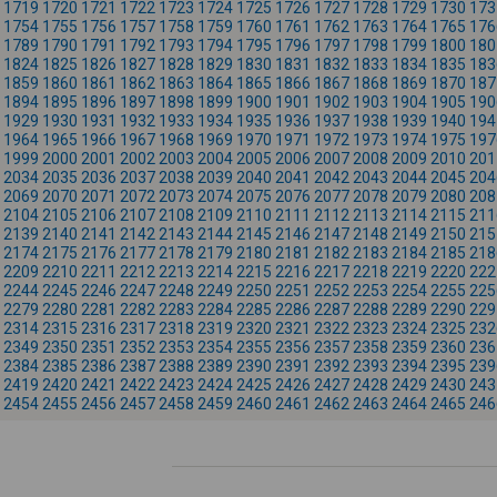
1719
1720
1721
1722
1723
1724
1725
1726
1727
1728
1729
1730
173
1754
1755
1756
1757
1758
1759
1760
1761
1762
1763
1764
1765
176
1789
1790
1791
1792
1793
1794
1795
1796
1797
1798
1799
1800
180
1824
1825
1826
1827
1828
1829
1830
1831
1832
1833
1834
1835
183
1859
1860
1861
1862
1863
1864
1865
1866
1867
1868
1869
1870
187
1894
1895
1896
1897
1898
1899
1900
1901
1902
1903
1904
1905
190
1929
1930
1931
1932
1933
1934
1935
1936
1937
1938
1939
1940
194
1964
1965
1966
1967
1968
1969
1970
1971
1972
1973
1974
1975
197
1999
2000
2001
2002
2003
2004
2005
2006
2007
2008
2009
2010
201
2034
2035
2036
2037
2038
2039
2040
2041
2042
2043
2044
2045
204
2069
2070
2071
2072
2073
2074
2075
2076
2077
2078
2079
2080
208
2104
2105
2106
2107
2108
2109
2110
2111
2112
2113
2114
2115
211
2139
2140
2141
2142
2143
2144
2145
2146
2147
2148
2149
2150
215
2174
2175
2176
2177
2178
2179
2180
2181
2182
2183
2184
2185
218
2209
2210
2211
2212
2213
2214
2215
2216
2217
2218
2219
2220
222
2244
2245
2246
2247
2248
2249
2250
2251
2252
2253
2254
2255
225
2279
2280
2281
2282
2283
2284
2285
2286
2287
2288
2289
2290
229
2314
2315
2316
2317
2318
2319
2320
2321
2322
2323
2324
2325
232
2349
2350
2351
2352
2353
2354
2355
2356
2357
2358
2359
2360
236
2384
2385
2386
2387
2388
2389
2390
2391
2392
2393
2394
2395
239
2419
2420
2421
2422
2423
2424
2425
2426
2427
2428
2429
2430
243
2454
2455
2456
2457
2458
2459
2460
2461
2462
2463
2464
2465
246