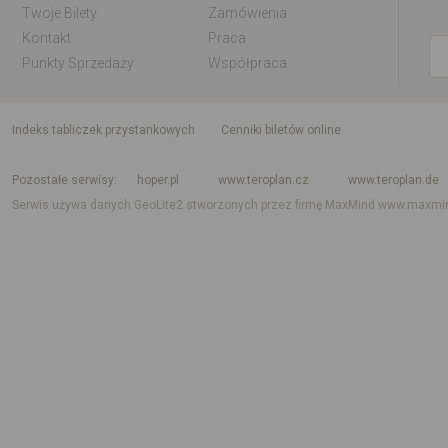
Twoje Bilety
Zamówienia
Kontakt
Praca
Punkty Sprzedaży
Współpraca
indeks tabliczek przystankowych
Cenniki biletów online
Rozkład jazdy krajowy i międzynarodowy
Rozkład jazdy autobusów
Rozk
Pozostałe serwisy
hoper.pl
www.teroplan.cz
www.teroplan.de
Serwis używa danych GeoLite2 stworzonych przez firmę MaxMind
www.maxmi