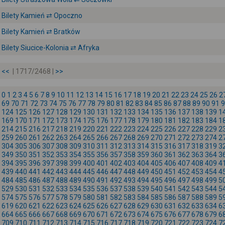
Bilety Kamień ⇄ Opoczno
Bilety Kamień ⇄ Bratków
Bilety Siucice-Kolonia ⇄ Afryka
<<
| 1717/2468 |
>>
0
1
2
3
4
5
6
7
8
9
10
11
12
13
14
15
16
17
18
19
20
21
22
23
24
25
26
2
69
70
71
72
73
74
75
76
77
78
79
80
81
82
83
84
85
86
87
88
89
90
91
9
124
125
126
127
128
129
130
131
132
133
134
135
136
137
138
139
1
169
170
171
172
173
174
175
176
177
178
179
180
181
182
183
184
1
214
215
216
217
218
219
220
221
222
223
224
225
226
227
228
229
2
259
260
261
262
263
264
265
266
267
268
269
270
271
272
273
274
2
304
305
306
307
308
309
310
311
312
313
314
315
316
317
318
319
3
349
350
351
352
353
354
355
356
357
358
359
360
361
362
363
364
3
394
395
396
397
398
399
400
401
402
403
404
405
406
407
408
409
4
439
440
441
442
443
444
445
446
447
448
449
450
451
452
453
454
4
484
485
486
487
488
489
490
491
492
493
494
495
496
497
498
499
5
529
530
531
532
533
534
535
536
537
538
539
540
541
542
543
544
5
574
575
576
577
578
579
580
581
582
583
584
585
586
587
588
589
5
619
620
621
622
623
624
625
626
627
628
629
630
631
632
633
634
6
664
665
666
667
668
669
670
671
672
673
674
675
676
677
678
679
6
709
710
711
712
713
714
715
716
717
718
719
720
721
722
723
724
7