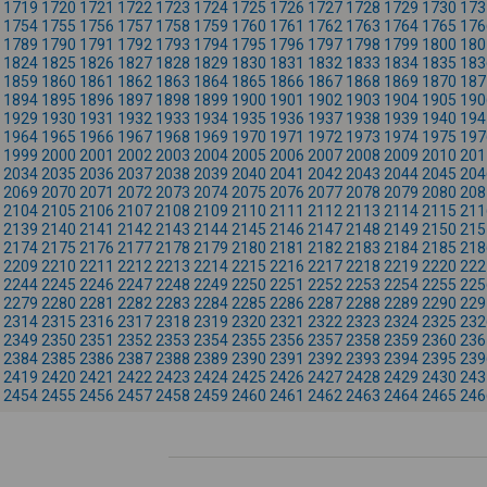
1719
1720
1721
1722
1723
1724
1725
1726
1727
1728
1729
1730
173
1754
1755
1756
1757
1758
1759
1760
1761
1762
1763
1764
1765
176
1789
1790
1791
1792
1793
1794
1795
1796
1797
1798
1799
1800
180
1824
1825
1826
1827
1828
1829
1830
1831
1832
1833
1834
1835
183
1859
1860
1861
1862
1863
1864
1865
1866
1867
1868
1869
1870
187
1894
1895
1896
1897
1898
1899
1900
1901
1902
1903
1904
1905
190
1929
1930
1931
1932
1933
1934
1935
1936
1937
1938
1939
1940
194
1964
1965
1966
1967
1968
1969
1970
1971
1972
1973
1974
1975
197
1999
2000
2001
2002
2003
2004
2005
2006
2007
2008
2009
2010
201
2034
2035
2036
2037
2038
2039
2040
2041
2042
2043
2044
2045
204
2069
2070
2071
2072
2073
2074
2075
2076
2077
2078
2079
2080
208
2104
2105
2106
2107
2108
2109
2110
2111
2112
2113
2114
2115
211
2139
2140
2141
2142
2143
2144
2145
2146
2147
2148
2149
2150
215
2174
2175
2176
2177
2178
2179
2180
2181
2182
2183
2184
2185
218
2209
2210
2211
2212
2213
2214
2215
2216
2217
2218
2219
2220
222
2244
2245
2246
2247
2248
2249
2250
2251
2252
2253
2254
2255
225
2279
2280
2281
2282
2283
2284
2285
2286
2287
2288
2289
2290
229
2314
2315
2316
2317
2318
2319
2320
2321
2322
2323
2324
2325
232
2349
2350
2351
2352
2353
2354
2355
2356
2357
2358
2359
2360
236
2384
2385
2386
2387
2388
2389
2390
2391
2392
2393
2394
2395
239
2419
2420
2421
2422
2423
2424
2425
2426
2427
2428
2429
2430
243
2454
2455
2456
2457
2458
2459
2460
2461
2462
2463
2464
2465
246