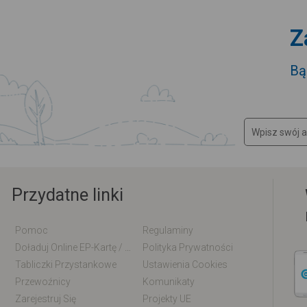
Z
Bą
Przydatne linki
Pomoc
Regulaminy
Doładuj Online EP-Kartę / EM-Kartę
Polityka Prywatności
Tabliczki Przystankowe
Ustawienia Cookies
Przewoźnicy
Komunikaty
Zarejestruj Się
Projekty UE