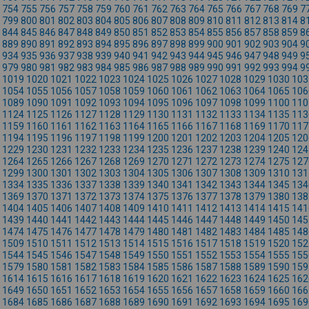
754
755
756
757
758
759
760
761
762
763
764
765
766
767
768
769
7
799
800
801
802
803
804
805
806
807
808
809
810
811
812
813
814
8
844
845
846
847
848
849
850
851
852
853
854
855
856
857
858
859
8
889
890
891
892
893
894
895
896
897
898
899
900
901
902
903
904
9
934
935
936
937
938
939
940
941
942
943
944
945
946
947
948
949
9
979
980
981
982
983
984
985
986
987
988
989
990
991
992
993
994
9
1019
1020
1021
1022
1023
1024
1025
1026
1027
1028
1029
1030
103
1054
1055
1056
1057
1058
1059
1060
1061
1062
1063
1064
1065
106
1089
1090
1091
1092
1093
1094
1095
1096
1097
1098
1099
1100
110
1124
1125
1126
1127
1128
1129
1130
1131
1132
1133
1134
1135
113
1159
1160
1161
1162
1163
1164
1165
1166
1167
1168
1169
1170
117
1194
1195
1196
1197
1198
1199
1200
1201
1202
1203
1204
1205
120
1229
1230
1231
1232
1233
1234
1235
1236
1237
1238
1239
1240
124
1264
1265
1266
1267
1268
1269
1270
1271
1272
1273
1274
1275
127
1299
1300
1301
1302
1303
1304
1305
1306
1307
1308
1309
1310
131
1334
1335
1336
1337
1338
1339
1340
1341
1342
1343
1344
1345
134
1369
1370
1371
1372
1373
1374
1375
1376
1377
1378
1379
1380
138
1404
1405
1406
1407
1408
1409
1410
1411
1412
1413
1414
1415
141
1439
1440
1441
1442
1443
1444
1445
1446
1447
1448
1449
1450
145
1474
1475
1476
1477
1478
1479
1480
1481
1482
1483
1484
1485
148
1509
1510
1511
1512
1513
1514
1515
1516
1517
1518
1519
1520
152
1544
1545
1546
1547
1548
1549
1550
1551
1552
1553
1554
1555
155
1579
1580
1581
1582
1583
1584
1585
1586
1587
1588
1589
1590
159
1614
1615
1616
1617
1618
1619
1620
1621
1622
1623
1624
1625
162
1649
1650
1651
1652
1653
1654
1655
1656
1657
1658
1659
1660
166
1684
1685
1686
1687
1688
1689
1690
1691
1692
1693
1694
1695
169