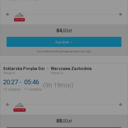
IC 6138
84
,
00
zł
Kup Bilet
Cena całkowita dla jednego pasażera bez ulgi
Szklarska Poręba Gór
Warszawa Zachodnia
Peron II
Peron V
20:27
05:46
9h
19min
10 sierpnia
11 sierpnia
IC 61170
88
,
00
zł