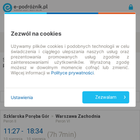
Rozkład Jazdy | Bilety
Bilety okresowe
Zezwól na cookies
Szklarska Poręba
Warszawa
zmień kryteria
10.08.2026 | -- : --
Używamy plików cookies i podobnych technologii w celu
świadczenia i ciągłego ulepszania naszych usług oraz
prezentowania promowanych usług zgodnie z
Szklarska Poręba → Warszawa
zainteresowaniami użytkowników. Wyrażoną zgodę
Rozkład jazdy i bilety
możesz w dowolnym momencie cofnąć lub zmienić.
Więcej informacji w
Polityce prywatności
.
Wcześniejsze połączenia
Ustawienia
Zezwalam
Szklarska Poręba Gór
Warszawa Zachodnia
Peron II
Peron VI
11:27
18:34
7h
7min
10 sierpnia
10 sierpnia