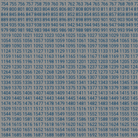
754
755
756
757
758
759
760
761
762
763
764
765
766
767
768
769
7
799
800
801
802
803
804
805
806
807
808
809
810
811
812
813
814
8
844
845
846
847
848
849
850
851
852
853
854
855
856
857
858
859
8
889
890
891
892
893
894
895
896
897
898
899
900
901
902
903
904
9
934
935
936
937
938
939
940
941
942
943
944
945
946
947
948
949
9
979
980
981
982
983
984
985
986
987
988
989
990
991
992
993
994
9
1019
1020
1021
1022
1023
1024
1025
1026
1027
1028
1029
1030
103
1054
1055
1056
1057
1058
1059
1060
1061
1062
1063
1064
1065
106
1089
1090
1091
1092
1093
1094
1095
1096
1097
1098
1099
1100
110
1124
1125
1126
1127
1128
1129
1130
1131
1132
1133
1134
1135
113
1159
1160
1161
1162
1163
1164
1165
1166
1167
1168
1169
1170
117
1194
1195
1196
1197
1198
1199
1200
1201
1202
1203
1204
1205
120
1229
1230
1231
1232
1233
1234
1235
1236
1237
1238
1239
1240
124
1264
1265
1266
1267
1268
1269
1270
1271
1272
1273
1274
1275
127
1299
1300
1301
1302
1303
1304
1305
1306
1307
1308
1309
1310
131
1334
1335
1336
1337
1338
1339
1340
1341
1342
1343
1344
1345
134
1369
1370
1371
1372
1373
1374
1375
1376
1377
1378
1379
1380
138
1404
1405
1406
1407
1408
1409
1410
1411
1412
1413
1414
1415
141
1439
1440
1441
1442
1443
1444
1445
1446
1447
1448
1449
1450
145
1474
1475
1476
1477
1478
1479
1480
1481
1482
1483
1484
1485
148
1509
1510
1511
1512
1513
1514
1515
1516
1517
1518
1519
1520
152
1544
1545
1546
1547
1548
1549
1550
1551
1552
1553
1554
1555
155
1579
1580
1581
1582
1583
1584
1585
1586
1587
1588
1589
1590
159
1614
1615
1616
1617
1618
1619
1620
1621
1622
1623
1624
1625
162
1649
1650
1651
1652
1653
1654
1655
1656
1657
1658
1659
1660
166
1684
1685
1686
1687
1688
1689
1690
1691
1692
1693
1694
1695
169