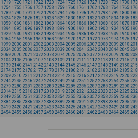
1719
1720
1721
1722
1723
1724
1725
1726
1727
1728
1729
1730
173
1754
1755
1756
1757
1758
1759
1760
1761
1762
1763
1764
1765
176
1789
1790
1791
1792
1793
1794
1795
1796
1797
1798
1799
1800
180
1824
1825
1826
1827
1828
1829
1830
1831
1832
1833
1834
1835
183
1859
1860
1861
1862
1863
1864
1865
1866
1867
1868
1869
1870
187
1894
1895
1896
1897
1898
1899
1900
1901
1902
1903
1904
1905
190
1929
1930
1931
1932
1933
1934
1935
1936
1937
1938
1939
1940
194
1964
1965
1966
1967
1968
1969
1970
1971
1972
1973
1974
1975
197
1999
2000
2001
2002
2003
2004
2005
2006
2007
2008
2009
2010
201
2034
2035
2036
2037
2038
2039
2040
2041
2042
2043
2044
2045
204
2069
2070
2071
2072
2073
2074
2075
2076
2077
2078
2079
2080
208
2104
2105
2106
2107
2108
2109
2110
2111
2112
2113
2114
2115
211
2139
2140
2141
2142
2143
2144
2145
2146
2147
2148
2149
2150
215
2174
2175
2176
2177
2178
2179
2180
2181
2182
2183
2184
2185
218
2209
2210
2211
2212
2213
2214
2215
2216
2217
2218
2219
2220
222
2244
2245
2246
2247
2248
2249
2250
2251
2252
2253
2254
2255
225
2279
2280
2281
2282
2283
2284
2285
2286
2287
2288
2289
2290
229
2314
2315
2316
2317
2318
2319
2320
2321
2322
2323
2324
2325
232
2349
2350
2351
2352
2353
2354
2355
2356
2357
2358
2359
2360
236
2384
2385
2386
2387
2388
2389
2390
2391
2392
2393
2394
2395
239
2419
2420
2421
2422
2423
2424
2425
2426
2427
2428
2429
2430
243
2454
2455
2456
2457
2458
2459
2460
2461
2462
2463
2464
2465
246