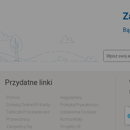
Z
Bą
Przydatne linki
Pomoc
Regulaminy
Doładuj Online EP-Kartę / EM-Kartę
Polityka Prywatności
Tabliczki Przystankowe
Ustawienia Cookies
Przewoźnicy
Komunikaty
Zarejestruj Się
Projekty UE