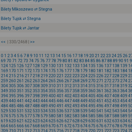
Bilety Mikoszewo ⇄ Stegna
Bilety Tujsk ⇄ Stegna
Bilety Tujsk ⇄ Jantar
<<
| 330/2468 |
>>
0
1
2
3
4
5
6
7
8
9
10
11
12
13
14
15
16
17
18
19
20
21
22
23
24
25
26
2
69
70
71
72
73
74
75
76
77
78
79
80
81
82
83
84
85
86
87
88
89
90
91
9
124
125
126
127
128
129
130
131
132
133
134
135
136
137
138
139
1
169
170
171
172
173
174
175
176
177
178
179
180
181
182
183
184
1
214
215
216
217
218
219
220
221
222
223
224
225
226
227
228
229
2
259
260
261
262
263
264
265
266
267
268
269
270
271
272
273
274
2
304
305
306
307
308
309
310
311
312
313
314
315
316
317
318
319
3
349
350
351
352
353
354
355
356
357
358
359
360
361
362
363
364
3
394
395
396
397
398
399
400
401
402
403
404
405
406
407
408
409
4
439
440
441
442
443
444
445
446
447
448
449
450
451
452
453
454
4
484
485
486
487
488
489
490
491
492
493
494
495
496
497
498
499
5
529
530
531
532
533
534
535
536
537
538
539
540
541
542
543
544
5
574
575
576
577
578
579
580
581
582
583
584
585
586
587
588
589
5
619
620
621
622
623
624
625
626
627
628
629
630
631
632
633
634
6
664
665
666
667
668
669
670
671
672
673
674
675
676
677
678
679
6
709
710
711
712
713
714
715
716
717
718
719
720
721
722
723
724
7