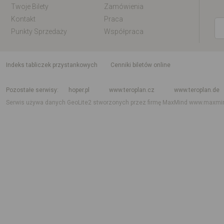
Twoje Bilety
Zamówienia
Kontakt
Praca
Punkty Sprzedaży
Współpraca
indeks tabliczek przystankowych
Cenniki biletów online
Rozkład jazdy krajowy i międzynarodowy
Rozkład jazdy autobusów
Rozk
Pozostałe serwisy
hoper.pl
www.teroplan.cz
www.teroplan.de
Serwis używa danych GeoLite2 stworzonych przez firmę MaxMind
www.maxmi