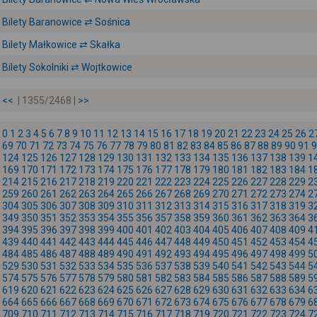
Bilety Baranowice ⇄ Sośnica
Bilety Małkowice ⇄ Skałka
Bilety Sokolniki ⇄ Wojtkowice
<<
| 1355/2468 |
>>
0
1
2
3
4
5
6
7
8
9
10
11
12
13
14
15
16
17
18
19
20
21
22
23
24
25
26
2
69
70
71
72
73
74
75
76
77
78
79
80
81
82
83
84
85
86
87
88
89
90
91
9
124
125
126
127
128
129
130
131
132
133
134
135
136
137
138
139
1
169
170
171
172
173
174
175
176
177
178
179
180
181
182
183
184
1
214
215
216
217
218
219
220
221
222
223
224
225
226
227
228
229
2
259
260
261
262
263
264
265
266
267
268
269
270
271
272
273
274
2
304
305
306
307
308
309
310
311
312
313
314
315
316
317
318
319
3
349
350
351
352
353
354
355
356
357
358
359
360
361
362
363
364
3
394
395
396
397
398
399
400
401
402
403
404
405
406
407
408
409
4
439
440
441
442
443
444
445
446
447
448
449
450
451
452
453
454
4
484
485
486
487
488
489
490
491
492
493
494
495
496
497
498
499
5
529
530
531
532
533
534
535
536
537
538
539
540
541
542
543
544
5
574
575
576
577
578
579
580
581
582
583
584
585
586
587
588
589
5
619
620
621
622
623
624
625
626
627
628
629
630
631
632
633
634
6
664
665
666
667
668
669
670
671
672
673
674
675
676
677
678
679
6
709
710
711
712
713
714
715
716
717
718
719
720
721
722
723
724
7