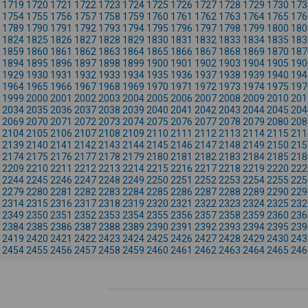
1719
1720
1721
1722
1723
1724
1725
1726
1727
1728
1729
1730
173
1754
1755
1756
1757
1758
1759
1760
1761
1762
1763
1764
1765
176
1789
1790
1791
1792
1793
1794
1795
1796
1797
1798
1799
1800
180
1824
1825
1826
1827
1828
1829
1830
1831
1832
1833
1834
1835
183
1859
1860
1861
1862
1863
1864
1865
1866
1867
1868
1869
1870
187
1894
1895
1896
1897
1898
1899
1900
1901
1902
1903
1904
1905
190
1929
1930
1931
1932
1933
1934
1935
1936
1937
1938
1939
1940
194
1964
1965
1966
1967
1968
1969
1970
1971
1972
1973
1974
1975
197
1999
2000
2001
2002
2003
2004
2005
2006
2007
2008
2009
2010
201
2034
2035
2036
2037
2038
2039
2040
2041
2042
2043
2044
2045
204
2069
2070
2071
2072
2073
2074
2075
2076
2077
2078
2079
2080
208
2104
2105
2106
2107
2108
2109
2110
2111
2112
2113
2114
2115
211
2139
2140
2141
2142
2143
2144
2145
2146
2147
2148
2149
2150
215
2174
2175
2176
2177
2178
2179
2180
2181
2182
2183
2184
2185
218
2209
2210
2211
2212
2213
2214
2215
2216
2217
2218
2219
2220
222
2244
2245
2246
2247
2248
2249
2250
2251
2252
2253
2254
2255
225
2279
2280
2281
2282
2283
2284
2285
2286
2287
2288
2289
2290
229
2314
2315
2316
2317
2318
2319
2320
2321
2322
2323
2324
2325
232
2349
2350
2351
2352
2353
2354
2355
2356
2357
2358
2359
2360
236
2384
2385
2386
2387
2388
2389
2390
2391
2392
2393
2394
2395
239
2419
2420
2421
2422
2423
2424
2425
2426
2427
2428
2429
2430
243
2454
2455
2456
2457
2458
2459
2460
2461
2462
2463
2464
2465
246