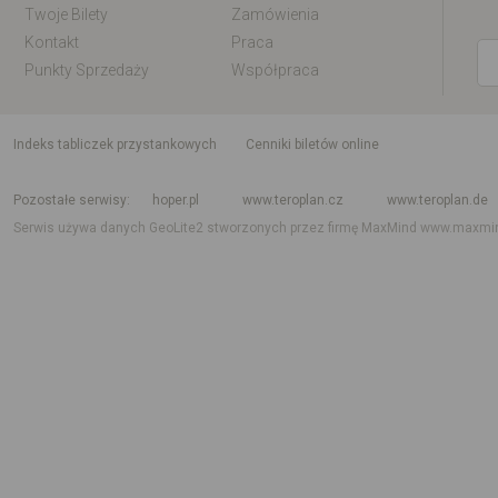
Twoje Bilety
Zamówienia
Kontakt
Praca
Punkty Sprzedaży
Współpraca
indeks tabliczek przystankowych
Cenniki biletów online
Rozkład jazdy krajowy i międzynarodowy
Rozkład jazdy autobusów
Rozk
Pozostałe serwisy
hoper.pl
www.teroplan.cz
www.teroplan.de
Serwis używa danych GeoLite2 stworzonych przez firmę MaxMind
www.maxmi