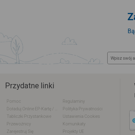
Z
Bą
Przydatne linki
Pomoc
Regulaminy
Doładuj Online EP-Kartę / EM-Kartę
Polityka Prywatności
Tabliczki Przystankowe
Ustawienia Cookies
Przewoźnicy
Komunikaty
Zarejestruj Się
Projekty UE