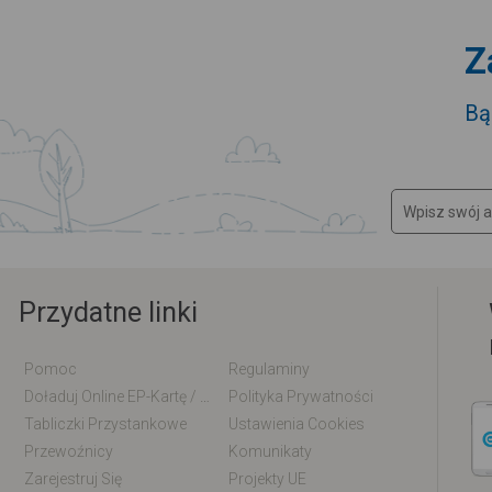
Z
Bą
Przydatne linki
Pomoc
Regulaminy
Doładuj Online EP-Kartę / EM-Kartę
Polityka Prywatności
Tabliczki Przystankowe
Ustawienia Cookies
Przewoźnicy
Komunikaty
Zarejestruj Się
Projekty UE