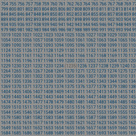
754
755
756
757
758
759
760
761
762
763
764
765
766
767
768
769
7
799
800
801
802
803
804
805
806
807
808
809
810
811
812
813
814
8
844
845
846
847
848
849
850
851
852
853
854
855
856
857
858
859
8
889
890
891
892
893
894
895
896
897
898
899
900
901
902
903
904
9
934
935
936
937
938
939
940
941
942
943
944
945
946
947
948
949
9
979
980
981
982
983
984
985
986
987
988
989
990
991
992
993
994
9
1019
1020
1021
1022
1023
1024
1025
1026
1027
1028
1029
1030
103
1054
1055
1056
1057
1058
1059
1060
1061
1062
1063
1064
1065
106
1089
1090
1091
1092
1093
1094
1095
1096
1097
1098
1099
1100
110
1124
1125
1126
1127
1128
1129
1130
1131
1132
1133
1134
1135
113
1159
1160
1161
1162
1163
1164
1165
1166
1167
1168
1169
1170
117
1194
1195
1196
1197
1198
1199
1200
1201
1202
1203
1204
1205
120
1229
1230
1231
1232
1233
1234
(1235)
1236
1237
1238
1239
1240
12
1264
1265
1266
1267
1268
1269
1270
1271
1272
1273
1274
1275
127
1299
1300
1301
1302
1303
1304
1305
1306
1307
1308
1309
1310
131
1334
1335
1336
1337
1338
1339
1340
1341
1342
1343
1344
1345
134
1369
1370
1371
1372
1373
1374
1375
1376
1377
1378
1379
1380
138
1404
1405
1406
1407
1408
1409
1410
1411
1412
1413
1414
1415
141
1439
1440
1441
1442
1443
1444
1445
1446
1447
1448
1449
1450
145
1474
1475
1476
1477
1478
1479
1480
1481
1482
1483
1484
1485
148
1509
1510
1511
1512
1513
1514
1515
1516
1517
1518
1519
1520
152
1544
1545
1546
1547
1548
1549
1550
1551
1552
1553
1554
1555
155
1579
1580
1581
1582
1583
1584
1585
1586
1587
1588
1589
1590
159
1614
1615
1616
1617
1618
1619
1620
1621
1622
1623
1624
1625
162
1649
1650
1651
1652
1653
1654
1655
1656
1657
1658
1659
1660
166
1684
1685
1686
1687
1688
1689
1690
1691
1692
1693
1694
1695
169