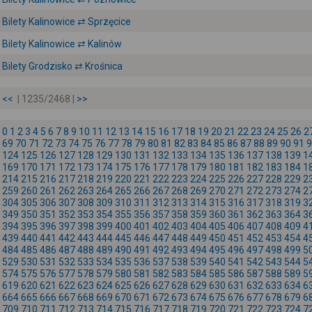
Bilety Kalinowice ⇄ Sprzęcice
Bilety Kalinowice ⇄ Kalinów
Bilety Grodzisko ⇄ Krośnica
<<
| 1235/2468 |
>>
0
1
2
3
4
5
6
7
8
9
10
11
12
13
14
15
16
17
18
19
20
21
22
23
24
25
26
2
69
70
71
72
73
74
75
76
77
78
79
80
81
82
83
84
85
86
87
88
89
90
91
9
124
125
126
127
128
129
130
131
132
133
134
135
136
137
138
139
1
169
170
171
172
173
174
175
176
177
178
179
180
181
182
183
184
1
214
215
216
217
218
219
220
221
222
223
224
225
226
227
228
229
2
259
260
261
262
263
264
265
266
267
268
269
270
271
272
273
274
2
304
305
306
307
308
309
310
311
312
313
314
315
316
317
318
319
3
349
350
351
352
353
354
355
356
357
358
359
360
361
362
363
364
3
394
395
396
397
398
399
400
401
402
403
404
405
406
407
408
409
4
439
440
441
442
443
444
445
446
447
448
449
450
451
452
453
454
4
484
485
486
487
488
489
490
491
492
493
494
495
496
497
498
499
5
529
530
531
532
533
534
535
536
537
538
539
540
541
542
543
544
5
574
575
576
577
578
579
580
581
582
583
584
585
586
587
588
589
5
619
620
621
622
623
624
625
626
627
628
629
630
631
632
633
634
6
664
665
666
667
668
669
670
671
672
673
674
675
676
677
678
679
6
709
710
711
712
713
714
715
716
717
718
719
720
721
722
723
724
7