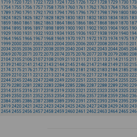
1719
1720
1721
1722
1723
1724
1725
1726
1727
1728
1729
1730
173
1754
1755
1756
1757
1758
1759
1760
1761
1762
1763
1764
1765
176
1789
1790
1791
1792
1793
1794
1795
1796
1797
1798
1799
1800
180
1824
1825
1826
1827
1828
1829
1830
1831
1832
1833
1834
1835
183
1859
1860
1861
1862
1863
1864
1865
1866
1867
1868
1869
1870
187
1894
1895
1896
1897
1898
1899
1900
1901
1902
1903
1904
1905
190
1929
1930
1931
1932
1933
1934
1935
1936
1937
1938
1939
1940
194
1964
1965
1966
1967
1968
1969
1970
1971
1972
1973
1974
1975
197
1999
2000
2001
2002
2003
2004
2005
2006
2007
2008
2009
2010
201
2034
2035
2036
2037
2038
2039
2040
2041
2042
2043
2044
2045
204
2069
2070
2071
2072
2073
2074
2075
2076
2077
2078
2079
2080
208
2104
2105
2106
2107
2108
2109
2110
2111
2112
2113
2114
2115
211
2139
2140
2141
2142
2143
2144
2145
2146
2147
2148
2149
2150
215
2174
2175
2176
2177
2178
2179
2180
2181
2182
2183
2184
2185
218
2209
2210
2211
2212
2213
2214
2215
2216
2217
2218
2219
2220
222
2244
2245
2246
2247
2248
2249
2250
2251
2252
2253
2254
2255
225
2279
2280
2281
2282
2283
2284
2285
2286
2287
2288
2289
2290
229
2314
2315
2316
2317
2318
2319
2320
2321
2322
2323
2324
2325
232
2349
2350
2351
2352
2353
2354
2355
2356
2357
2358
2359
2360
236
2384
2385
2386
2387
2388
2389
2390
2391
2392
2393
2394
2395
239
2419
2420
2421
2422
2423
2424
2425
2426
2427
2428
2429
2430
243
2454
2455
2456
2457
2458
2459
2460
2461
2462
2463
2464
2465
246