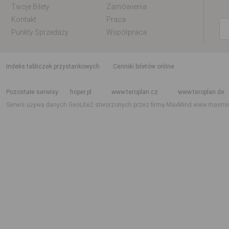
Twoje Bilety
Zamówienia
Kontakt
Praca
Punkty Sprzedaży
Współpraca
indeks tabliczek przystankowych
Cenniki biletów online
Rozkład jazdy krajowy i międzynarodowy
Rozkład jazdy autobusów
Rozk
Pozostałe serwisy
hoper.pl
www.teroplan.cz
www.teroplan.de
Serwis używa danych GeoLite2 stworzonych przez firmę MaxMind
www.maxmi