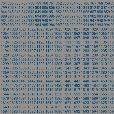
754
755
756
757
758
759
760
761
762
763
764
765
766
767
768
769
7
799
800
801
802
803
804
805
806
807
808
809
810
811
812
813
814
8
844
845
846
847
848
849
850
851
852
853
854
855
856
857
858
859
8
889
890
891
892
893
894
895
896
897
898
899
900
901
902
903
904
9
934
935
936
937
938
939
940
941
942
943
944
945
946
947
948
949
9
979
980
981
982
983
984
985
986
987
988
989
990
991
992
993
994
9
1019
1020
1021
1022
1023
1024
1025
1026
1027
1028
1029
1030
103
1054
1055
1056
1057
1058
1059
1060
1061
1062
1063
1064
1065
106
1089
1090
1091
1092
1093
1094
1095
1096
1097
1098
1099
1100
110
1124
1125
1126
1127
1128
1129
1130
1131
1132
1133
1134
1135
113
1159
1160
1161
1162
1163
1164
1165
1166
1167
1168
1169
1170
117
1194
1195
1196
1197
1198
1199
1200
1201
1202
1203
1204
1205
120
1229
1230
1231
1232
1233
1234
1235
1236
1237
1238
1239
1240
124
1264
1265
1266
1267
1268
1269
1270
1271
1272
1273
1274
1275
127
1299
1300
1301
1302
1303
1304
1305
1306
1307
1308
1309
1310
131
1334
1335
1336
1337
1338
1339
1340
1341
1342
1343
1344
1345
134
1369
1370
1371
1372
1373
1374
1375
1376
1377
1378
1379
1380
138
1404
1405
1406
1407
1408
1409
1410
1411
1412
1413
1414
1415
141
1439
1440
1441
1442
1443
1444
1445
1446
1447
1448
1449
1450
145
1474
1475
1476
1477
1478
1479
1480
1481
1482
1483
1484
1485
148
1509
1510
1511
1512
1513
1514
1515
1516
1517
1518
1519
1520
152
1544
1545
1546
1547
1548
1549
1550
1551
1552
1553
1554
1555
155
1579
1580
1581
1582
1583
1584
1585
1586
1587
1588
1589
1590
159
1614
1615
1616
1617
1618
1619
1620
1621
1622
1623
1624
1625
162
1649
1650
1651
1652
1653
1654
1655
1656
1657
1658
1659
1660
166
1684
1685
1686
1687
1688
1689
1690
1691
1692
1693
1694
1695
169