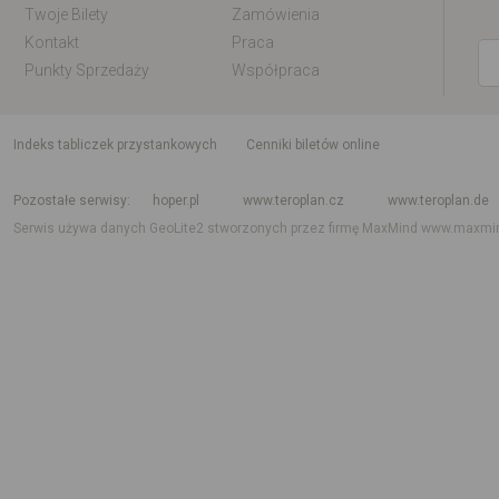
Twoje Bilety
Zamówienia
Kontakt
Praca
Punkty Sprzedaży
Współpraca
indeks tabliczek przystankowych
Cenniki biletów online
Rozkład jazdy krajowy i międzynarodowy
Rozkład jazdy autobusów
Rozk
Pozostałe serwisy
hoper.pl
www.teroplan.cz
www.teroplan.de
Serwis używa danych GeoLite2 stworzonych przez firmę MaxMind
www.maxmi