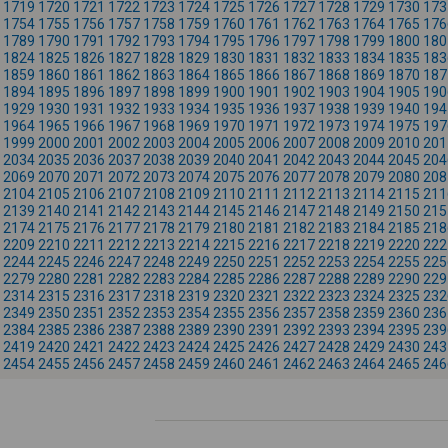
1719
1720
1721
1722
1723
1724
1725
1726
1727
1728
1729
1730
173
1754
1755
1756
1757
1758
1759
1760
1761
1762
1763
1764
1765
176
1789
1790
1791
1792
1793
1794
1795
1796
1797
1798
1799
1800
180
1824
1825
1826
1827
1828
1829
1830
1831
1832
1833
1834
1835
183
1859
1860
1861
1862
1863
1864
1865
1866
1867
1868
1869
1870
187
1894
1895
1896
1897
1898
1899
1900
1901
1902
1903
1904
1905
190
1929
1930
1931
1932
1933
1934
1935
1936
1937
1938
1939
1940
194
1964
1965
1966
1967
1968
1969
1970
1971
1972
1973
1974
1975
197
1999
2000
2001
2002
2003
2004
2005
2006
2007
2008
2009
2010
201
2034
2035
2036
2037
2038
2039
2040
2041
2042
2043
2044
2045
204
2069
2070
2071
2072
2073
2074
2075
2076
2077
2078
2079
2080
208
2104
2105
2106
2107
2108
2109
2110
2111
2112
2113
2114
2115
211
2139
2140
2141
2142
2143
2144
2145
2146
2147
2148
2149
2150
215
2174
2175
2176
2177
2178
2179
2180
2181
2182
2183
2184
2185
218
2209
2210
2211
2212
2213
2214
2215
2216
2217
2218
2219
2220
222
2244
2245
2246
2247
2248
2249
2250
2251
2252
2253
2254
2255
225
2279
2280
2281
2282
2283
2284
2285
2286
2287
2288
2289
2290
229
2314
2315
2316
2317
2318
2319
2320
2321
2322
2323
2324
2325
232
2349
2350
2351
2352
2353
2354
2355
2356
2357
2358
2359
2360
236
2384
2385
2386
2387
2388
2389
2390
2391
2392
2393
2394
2395
239
2419
2420
2421
2422
2423
2424
2425
2426
2427
2428
2429
2430
243
2454
2455
2456
2457
2458
2459
2460
2461
2462
2463
2464
2465
246