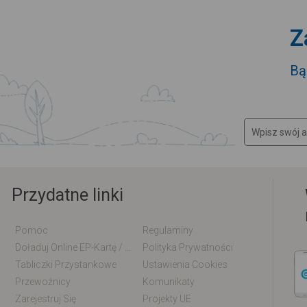
Z
Bą
Przydatne linki
Pomoc
Regulaminy
Doładuj Online EP-Kartę / EM-Kartę
Polityka Prywatności
Tabliczki Przystankowe
Ustawienia Cookies
Przewoźnicy
Komunikaty
Zarejestruj Się
Projekty UE