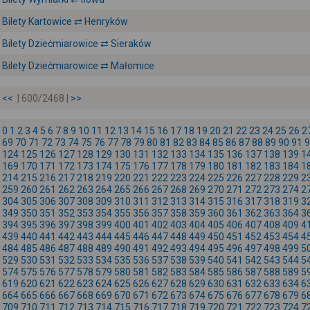
Bilety Kartowice ⇄ Henryków
Bilety Dziećmiarowice ⇄ Sieraków
Bilety Dziećmiarowice ⇄ Małomice
<<
| 600/2468 |
>>
0
1
2
3
4
5
6
7
8
9
10
11
12
13
14
15
16
17
18
19
20
21
22
23
24
25
26
2
69
70
71
72
73
74
75
76
77
78
79
80
81
82
83
84
85
86
87
88
89
90
91
9
124
125
126
127
128
129
130
131
132
133
134
135
136
137
138
139
1
169
170
171
172
173
174
175
176
177
178
179
180
181
182
183
184
1
214
215
216
217
218
219
220
221
222
223
224
225
226
227
228
229
2
259
260
261
262
263
264
265
266
267
268
269
270
271
272
273
274
2
304
305
306
307
308
309
310
311
312
313
314
315
316
317
318
319
3
349
350
351
352
353
354
355
356
357
358
359
360
361
362
363
364
3
394
395
396
397
398
399
400
401
402
403
404
405
406
407
408
409
4
439
440
441
442
443
444
445
446
447
448
449
450
451
452
453
454
4
484
485
486
487
488
489
490
491
492
493
494
495
496
497
498
499
5
529
530
531
532
533
534
535
536
537
538
539
540
541
542
543
544
5
574
575
576
577
578
579
580
581
582
583
584
585
586
587
588
589
5
619
620
621
622
623
624
625
626
627
628
629
630
631
632
633
634
6
664
665
666
667
668
669
670
671
672
673
674
675
676
677
678
679
6
709
710
711
712
713
714
715
716
717
718
719
720
721
722
723
724
7