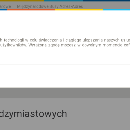
karowe
Międzynarodowe Busy Adres-Adres
h technologii w celu świadczenia i ciągłego ulepszania naszych us
| Bilety
Bilety okresowe
 użytkowników. Wyrażoną zgodę możesz w dowolnym momencie cofną
pn. 10 sie.
-- : --
iędzymiastowych