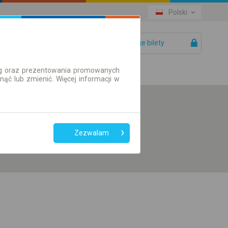
Polski
Twoje bilety
Pomoc
ług oraz prezentowania promowanych
ć lub zmienić. Więcej informacji w
Preferuj bez
przesiadek
Zezwalam
Tylko bilet online