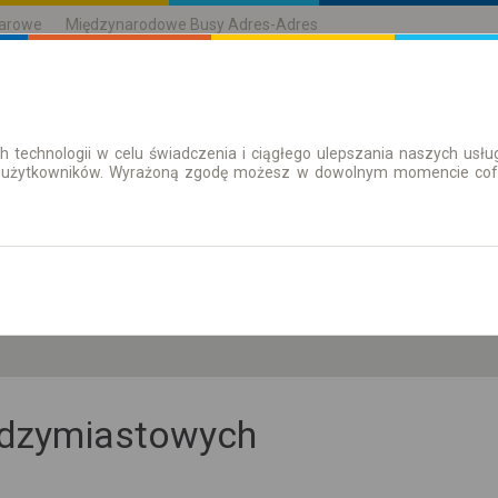
karowe
Międzynarodowe Busy Adres-Adres
h technologii w celu świadczenia i ciągłego ulepszania naszych us
| Bilety
Bilety okresowe
 użytkowników. Wyrażoną zgodę możesz w dowolnym momencie cofną
pt. 7 sie.
-- : --
iędzymiastowych