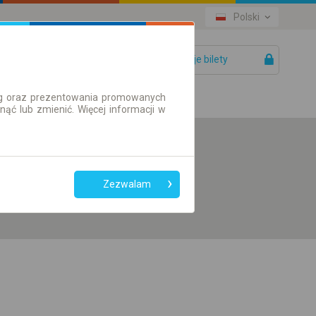
Polski
Twoje bilety
Pomoc
ług oraz prezentowania promowanych
ć lub zmienić. Więcej informacji w
Preferuj bez
przesiadek
Zezwalam
Tylko bilet online