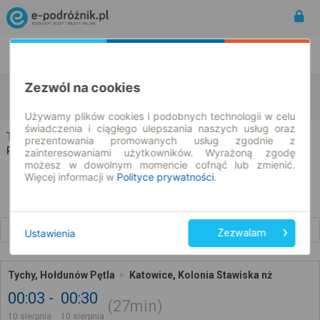
Rozkład Jazdy | Bilety
Bilety okresowe
Zezwól na cookies
Tychy
Katowice
zmień kryteria
10.08.2026 | -- : --
Używamy plików cookies i podobnych technologii w celu
świadczenia i ciągłego ulepszania naszych usług oraz
Tychy → Katowice
prezentowania promowanych usług zgodnie z
Rozkład jazdy i bilety
zainteresowaniami użytkowników. Wyrażoną zgodę
możesz w dowolnym momencie cofnąć lub zmienić.
Więcej informacji w
Polityce prywatności
.
Wcześniejsze połączenia
Ustawienia
Zezwalam
Tychy, Hołdunów Pętla
Katowice, Kolonia Stawiska nż
00:03
00:30
27min
10 sierpnia
10 sierpnia